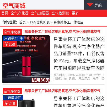
空气商城
导航
首页
空气净化器
空气加湿器
空气检测仪
更多
你的位置：
首页
> TAG信息列表 > 易事关怀工厂体验店
[易事关怀工厂体验店车用氧吧,空气净化器]车载空气
空气净化器
净化器汽车用消除异味新车内除月销量278件仅售158
月销量278件
易事关怀工厂体验店的这
￥158
元
件车用氧吧,空气净化器产
品月销量278件，目前仅售
价158元，车载空气净化器
汽车用消除异味新车内除
甲醛烟味多功能负离子
发布时间：2019-04-28 09:01:01 | 评论：
0
| 浏览：
66
| 话题：
汽车用品
电子
清
USB是2019年易事关怀工
洗
改装
车用氧吧
空气净化器
易事
关怀工厂体验店
负离子
异味
土豪
厂体验店精选汽车用品,电
[易事关怀工厂体验店车用氧吧,空气净化器]车载空气
空气净化器
子,清洗,改装当中性价比很
净化器汽车用除异味除甲醛多功月销量16件仅售218
月销量16件
易事关怀工厂体验店的这
￥218
元
高的车用氧吧,空气净化
件车用氧吧,空气净化器产