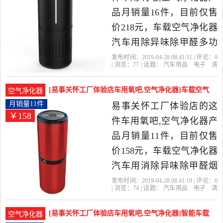
器，由浙江 宁波发货。
品月销量16件，目前仅售
价218元，车载空气净化器
汽车用除异味除甲醛多功
能负离子香薰精油加湿包
发布时间：2019-04-28 08:41:51 | 评论：
0
| 浏览：
77
| 话题：
汽车用品
电子
清
邮是2019年易事关怀工厂
洗
改装
车用氧吧
空气净化器
易事
关怀工厂体验店
滤网
易事
电源
体验店精选汽车用品,电子,
[易事关怀工厂体验店车用氧吧,空气净化器]车载空气
空气净化器
清洗,改装当中性价比很高
净化器汽车用消除异味除甲醛烟月销量11件仅售158
月销量11件
易事关怀工厂体验店的这
￥158
元
的车用氧吧,空气净化器，
件车用氧吧,空气净化器产
由浙江 宁波发货。
品月销量11件，目前仅售
价158元，车载空气净化器
汽车用消除异味除甲醛烟
味多功能负离子氧吧USB
发布时间：2019-04-28 08:41:19 | 评论：
0
| 浏览：
74
| 话题：
汽车用品
电子
清
是2019年易事关怀工厂体
洗
改装
车用氧吧
空气净化器
易事
关怀工厂体验店
新款
负离子
异味
验店精选汽车用品,电子,清
[易事关怀工厂体验店车用氧吧,空气净化器]智能车载
空气净化器