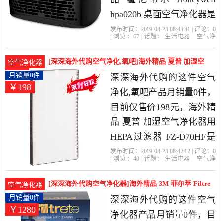
hpa020b 桌面空气净化器是
2019年深深海外代购精选
发布时间：2019-04-28 08:43:31 | 评论：
0
| 浏览：
67
| 话题：
生活电器
空气净
生活电器当中性价比很高
化
氧吧
深深海外代购
滤芯
净化
器
尼韦尔
的空气净化,氧吧，由美国
[深深海外代购空气净化,氧吧]海外精品 夏普 加湿空
空气净化器
发货。
气净化器用 月销量0件仅售198元
月销量0件
深深海外代购的这件空气
￥198
净化,氧吧产品月销量0件，
目前仅售价198元，海外精
品 夏普 加湿空气净化器用
HEPA过滤器 FZ-D70HF是
2019年深深海外代购精选
发布时间：2019-04-28 08:42:12 | 评论：
0
| 浏览：
40
| 话题：
生活电器
空气净
生活电器当中性价比很高
化
氧吧
深深海外代购
滤网
过滤
器
小时
的空气净化,氧吧，由德国
[深深海外代购空气净化器]海外精品 3M 菲尔萃 Filtre
空气净化器
发货。
月销量0件仅售1280元
月销量0件
深深海外代购的这件空气
￥1280
净化器产品月销量0件，目