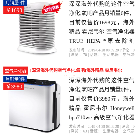
器，由德国发货。
气净化器 月销量0件仅售1698元
月销量0件
深深海外代购的这件空气
￥1698
净化,氧吧产品月销量0件，
目前仅售价1698元，海外
精品 霍尼韦尔 空气净化器
TRUE HEPA *原去除剂
hpa100we是2019年深深海
发布时间：2019-04-28 08:59:29 | 评论：
0
| 浏览：
70
| 话题：
生活电器
空气净
外代购精选生活电器当中
化
氧吧
深深海外代购
滤芯
空气净
化器
尼韦尔
性价比很高的空气净化,氧
[深深海外代购空气净化,氧吧]海外精品 霍尼韦尔
空气净化器
吧，由德国发货。
Honeywel月销量0件仅售3980元
月销量0件
深深海外代购的这件空气
￥3980
净化,氧吧产品月销量0件，
目前仅售价3980元，海外
精品 霍尼韦尔 Honeywell
hpa710we 高级空气净化器
是2019年深深海外代购精
发布时间：2019-04-28 08:59:28 | 评论：
0
| 浏览：
63
| 话题：
生活电器
空气净
选生活电器当中性价比很
化
氧吧
深深海外代购
空气净化