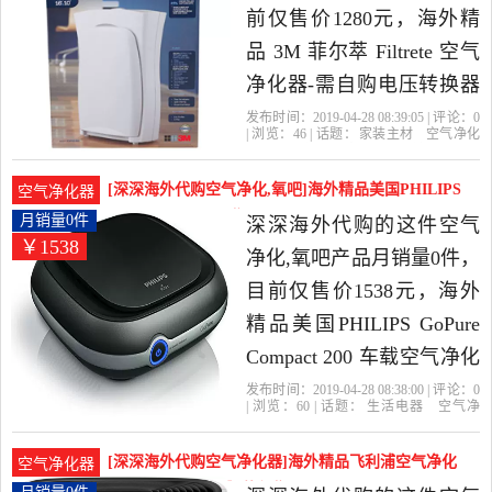
前仅售价1280元，海外精
品 3M 菲尔萃 Filtrete 空气
净化器-需自购电压转换器
是2019年深深海外代购精
发布时间：2019-04-28 08:39:05 | 评论：
0
| 浏览：
46
| 话题：
家装主材
空气净化
选家装主材当中性价比很
器
深深海外代购
白色
转换器
菲
尔
高的空气净化器，由美国
[深深海外代购空气净化,氧吧]海外精品美国PHILIPS
空气净化器
发货。
GoPu月销量0件仅售1538元
月销量0件
深深海外代购的这件空气
￥1538
净化,氧吧产品月销量0件，
目前仅售价1538元，海外
精品美国PHILIPS GoPure
Compact 200 车载空气净化
器是2019年深深海外代购
发布时间：2019-04-28 08:38:00 | 评论：
0
| 浏览：
60
| 话题：
生活电器
空气净
精选生活电器当中性价比
化
氧吧
深深海外代购
型号
滤
芯
黑色
很高的空气净化,氧吧，由
[深深海外代购空气净化器]海外精品飞利浦空气净化
空气净化器
美国发货。
器支持WiFi月销量0件仅售3798元