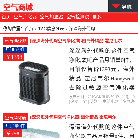
空气商城
导航
首页
空气净化器
空气加湿器
空气检测仪
更多
你的位置：
首页
> TAG信息列表 > 深深海外代购
[深深海外代购空气净化,氧吧]海外精品 霍尼韦尔
空气净化器
Honeywell月销量0件仅售1398元
月销量0件
深深海外代购的这件空气
￥1398
净化,氧吧产品月销量0件，
目前仅售价1398元，海外
精品 霍尼韦尔Honeywell
去除过敏源空气净化器
HPA100 155平是2019年深
发布时间：2019-04-28 08:59:32 | 评论：
0
| 浏览：
57
| 话题：
生活电器
空气净
深海外代购精选生活电器
化
氧吧
深深海外代购
净化器
小
时
风量
当中性价比很高的空气净
[深深海外代购空气净化器]海外精品 霍尼韦尔
空气净化器
化,氧吧，由德国发货。
Honeywel月销量0件仅售798元
月销量0件
深深海外代购的这件空气
￥798
净化器产品月销量0件，目