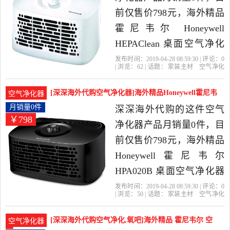
前仅售价798元，海外精品
霍尼韦尔 Honeywell
HEPAClean 桌面空气净化
器是2019年深深海外代购
发布时间：2019-04-28 08:59:30 | 评论：
0
| 浏览：
62
| 话题：
家装主材
空气净化
精选家装主材当中性价比
器
深深海外代购
尼韦尔
滤芯
套
装
很高的空气净化器，由德
[深深海外代购空气净化器]海外精品Honeywell霍尼韦
空气净化器
国发货。
尔 月销量0件仅售798元
月销量0件
深深海外代购的这件空气
￥798
净化器产品月销量0件，目
前仅售价798元，海外精品
Honeywell霍尼韦尔
HPA020B 桌面空气净化器
德国发货是2019年深深海
发布时间：2019-04-28 08:59:30 | 评论：
0
| 浏览：
50
| 话题：
家装主材
空气净化
外代购精选家装主材当中
器
深深海外代购
尼韦尔
黑色
德
国
性价比很高的空气净化
[深深海外代购空气净化,氧吧]海外精品 霍尼韦尔 空
空气净化器