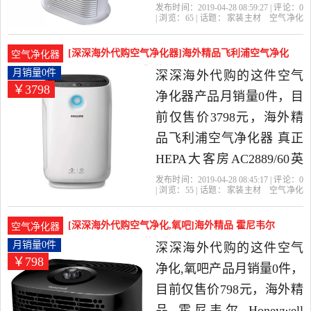
器是2019年深深海外代购
发布时间：2019-04-28 08:59:27 | 评论：
0
| 浏览：
65
| 话题：
家装主材
空气净化
精选家装主材当中性价比
器
深深海外代购
净化器
尼韦尔
过
敏原
很高的空气净化器，由德
[深深海外代购空气净化器]海外精品飞利浦空气净化
空气净化器
国发货。
器 真正HEP月销量0件仅售3798元
月销量0件
深深海外代购的这件空气
￥3798
净化器产品月销量0件，目
前仅售价3798元，海外精
品飞利浦空气净化器 真正
HEPA大客房AC2889/60英
国是2019年深深海外代购
发布时间：2019-04-28 08:45:17 | 评论：
0
| 浏览：
55
| 话题：
家装主材
空气净化
精选家装主材当中性价比
器
深深海外代购
白色
飞利浦
英
国
很高的空气净化器，由德
[深深海外代购空气净化,氧吧]海外精品 霍尼韦尔
空气净化器
国发货。
Honeywel月销量0件仅售798元
月销量0件
深深海外代购的这件空气
￥798
净化,氧吧产品月销量0件，
目前仅售价798元，海外精
品 霍尼韦尔 Honeywell