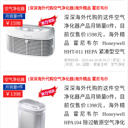
器
滤网
滤芯
高的空气净化,氧吧，由德
[深深海外代购空气净化器]海外精品 霍尼韦尔
空气净化器
国发货。
Honeywel月销量0件仅售1598元
月销量0件
深深海外代购的这件空气
￥1598
净化器产品月销量0件，目
前仅售价1598元，海外精
品 霍尼韦尔 Honeywell
HHT-011 HEPA 紧凑型空气
净化器是2019年深深海外
发布时间：2019-04-28 08:59:27 | 评论：
0
| 浏览：
68
| 话题：
家装主材
空气净化
代购精选家装主材当中性
器
深深海外代购
净化器
尼韦尔
紧
凑型
价比很高的空气净化器，
[深深海外代购空气净化器]海外精品 霍尼韦尔
空气净化器
由德国发货。
Honeywel月销量0件仅售1398元
月销量0件
深深海外代购的这件空气
￥1398
净化器产品月销量0件，目
前仅售价1398元，海外精
品 霍尼韦尔 Honeywell
HPA104 除过敏原空气净化