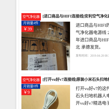
[进口商品与HIFI连接线]安利空气净
空气净化器
月销量4件
进口商品与HIF
￥39
气净化器电源线 2
年进口商品与HI
北 承德发货。
发布时间：2019-04-28 08:3
白色
利空
电源线
[打开vu好v7连接线]原装小米石头扫
空气净化器
月销量0件
打开vu好v7的
￥9
石头扫地机器人电
开vu好v7精选