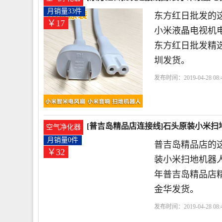
月销量33件
东方红日批发的这
￥17
小米液晶电视机电
东方红日批发精
圳发货。
发布时间：2019-04-28 08:4
色
电源线
线材
[普吉岛精品店连接线]石头原装小米扫
空气净化器
月销量0件
普吉岛精品店的这
￥32
装小米扫地机器人
年普吉岛精品店
金华发货。
发布时间：2019-04-28 08:4
色
电源线
扫地