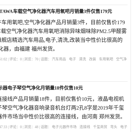
国TAWA车载空气净化器汽车用氧吧月销量3件仅售179元
这件车用氧吧,空气净化器产品月销量3件，目前仅售价179
车载空气净化器汽车用氧吧消除异味烟味除PM2.5甲醛雾
wa旗舰店精选汽车用品,电子,清洗,改装当中性价比很高的
化器，由福建 福州发货。
1:02 | 评论：
0
| 浏览：
70
| 话题：
汽车用品
电子
清洗
改装
车用氧吧
空气净
过滤网
连接线
示器电子琴空气净化月销量18件仅售10元
接线产品月销量18件，目前仅售价10元，液晶电视机
琴空气净化器音响录音机台灯两2孔8字是2019年千玺
器件市场当中性价比很高的连接线，由河南 郑州发货。
7:33 | 评论：
0
| 浏览：
48
| 话题：
电子元器件市场
连接线
千玺商贸
弯头
电子