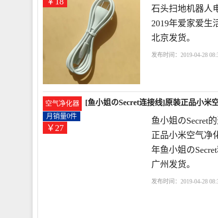
￥18
石头扫地机器人电
2019年爱家爱
北京发货。
发布时间：2019-04-28 08:3
米
扫地
机器人
[鱼小姐のSecret连接线]原装正品小
空气净化器
月销量0件
鱼小姐のSecre
￥27
正品小米空气净化器
年鱼小姐のSec
广州发货。
发布时间：2019-04-28 08:3
色
电源线
连接线