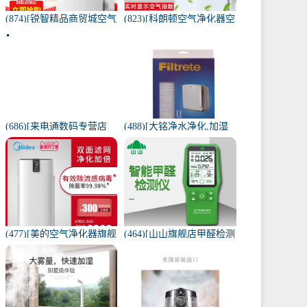
(874)[锐智精品商贸城空气
(823)[科朗顿空气净化器空
净化器]小米品质车载空气
气净化,氧吧]空气净化器除
净化器负离子车内氧吧月
甲醛家用客厅办公卧室除
销量0件仅售198元
雾月销量9件仅售168元
(686)[来电通数码专营店
(488)[大铭净水净化,加湿
USB加湿器]加湿器家用静
抽湿机配件]3M菲尔萃空
音卧室小米小型空气无线
气净化器静电滤网FACF月
可月销量213件仅售29元
销量1件仅售199元
(477)[美的空气净化器旗舰
(464)[山山旗舰店甲醛检测
店空气净化,氧吧]美的空气
仪]山山智能甲醛检测仪器
净化器家用除甲醛月销量
苯空气质量专业家月销量
170件仅售3698元
12件仅售298元