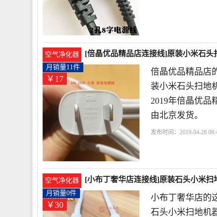
琴
电源线
[倍晶优品精品店连接线]原装小米石头扫
空气净化器
月销量11件
倍晶优品精品店的
￥17
装小米石头扫地机
2019年倍晶优
由北京发货。
发布时间：2019-04-28 08:4
米
扫地
机器人
[小布丁奢华店连接线]原装石头小米扫地
空气净化器
月销量0件
小布丁奢华店的这
￥30
石头小米扫地机器