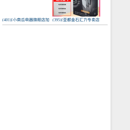
(401)[小南瓜电器旗舰店加
(395)[亚都金石汇力专卖店
湿器]小南瓜加湿器家用静
净化,加湿抽湿机配件]亚都
音卧室月销量198件仅售
空气净化器耗材滤网滤芯
59.9元
KJF28月销量0件仅售249元