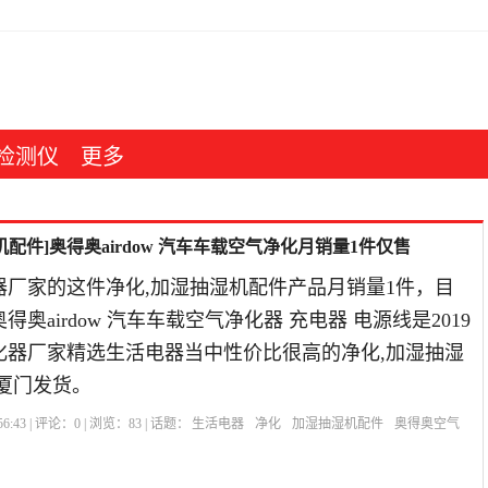
检测仪
更多
配件]奥得奥airdow 汽车车载空气净化月销量1件仅售
器厂家的这件净化,加湿抽湿机配件产品月销量1件，目
得奥airdow 汽车车载空气净化器 充电器 电源线是2019
化器厂家精选生活电器当中性价比很高的净化,加湿抽湿
厦门发货。
6:43 | 评论：
0
| 浏览：
83
| 话题：
生活电器
净化
加湿抽湿机配件
奥得奥空气
源线
充电器