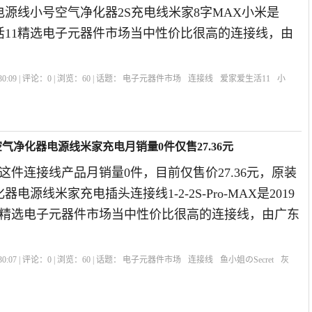
源线小号空气净化器2S充电线米家8字MAX小米是
生活11精选电子元器件市场当中性价比很高的连接线，由
0:09 | 评论：
0
| 浏览：
60
| 话题：
电子元器件市场
连接线
爱家爱生活11
小
米空气净化器电源线米家充电月销量0件仅售27.36元
t的这件连接线产品月销量0件，目前仅售价27.36元，原装
电源线米家充电插头连接线1-2-2S-Pro-MAX是2019
ret精选电子元器件市场当中性价比很高的连接线，由广东
0:07 | 评论：
0
| 浏览：
60
| 话题：
电子元器件市场
连接线
鱼小姐のSecret
灰