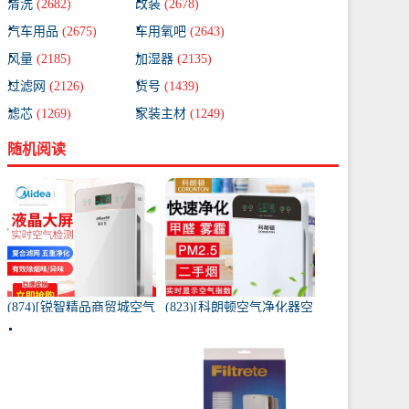
清洗
(2682)
改装
(2678)
汽车用品
(2675)
车用氧吧
(2643)
风量
(2185)
加湿器
(2135)
过滤网
(2126)
货号
(1439)
滤芯
(1269)
家装主材
(1249)
随机阅读
(874)[锐智精品商贸城空气
(823)[科朗顿空气净化器空
净化器]小米品质车载空气
气净化,氧吧]空气净化器除
净化器负离子车内氧吧月
甲醛家用客厅办公卧室除
销量0件仅售198元
雾月销量9件仅售168元