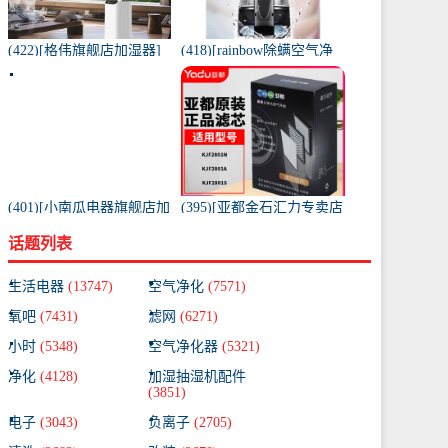
(422)[格伟旗舰店加湿器]
(418)[rainbow除螨空气净
工业加湿器大容量空气家
化,氧吧]美国原装进口水过
用月销量267件仅售398元
滤RAINBOW空气月销量0
件仅售31920元
(401)[小南瓜电器旗舰店加
(395)[亚都金石汇力专卖店
湿器]小南瓜加湿器家用静
净化,加湿抽湿机配件]亚都
话题列表
音卧室月销量198件仅售
空气净化器耗材滤网滤芯
59.9元
KJF28月销量0件仅售249元
生活电器
(13747)
空气净化
(7571)
氧吧
(7431)
滤网
(6271)
小时
(5348)
空气净化器
(5321)
净化
(4128)
加湿抽湿机配件
(3851)
电子
(3043)
负离子
(2705)