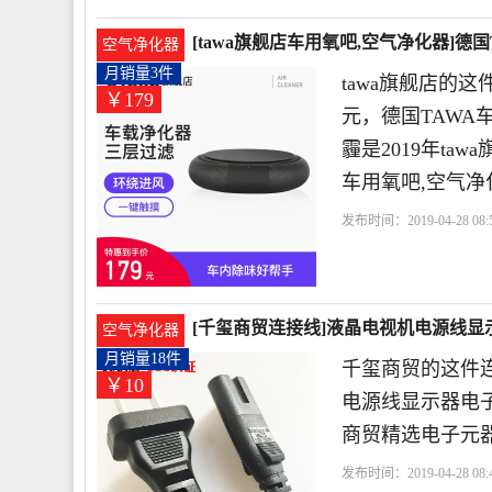
[tawa旗舰店车用氧吧,空气净化器]德
空气净化器
月销量3件
tawa旗舰店的
￥179
元，德国TAWA
霾是2019年ta
车用氧吧,空气净
发布时间：2019-04-28 08:5
化器
tawa旗舰店
香片
[千玺商贸连接线]液晶电视机电源线显
空气净化器
月销量18件
千玺商贸的这件连
￥10
电源线显示器电子
商贸精选电子元
发布时间：2019-04-28 08:4