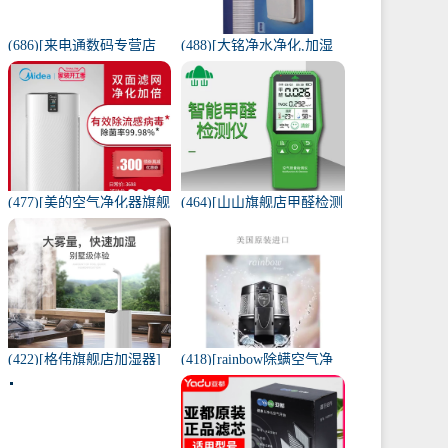
(686)[来电通数码专营店
(488)[大铭净水净化,加湿
USB加湿器]加湿器家用静
抽湿机配件]3M菲尔萃空
音卧室小米小型空气无线
气净化器静电滤网FACF月
可月销量213件仅售29元
销量1件仅售199元
(477)[美的空气净化器旗舰
(464)[山山旗舰店甲醛检测
店空气净化,氧吧]美的空气
仪]山山智能甲醛检测仪器
净化器家用除甲醛月销量
苯空气质量专业家月销量
170件仅售3698元
12件仅售298元
(422)[格伟旗舰店加湿器]
(418)[rainbow除螨空气净
工业加湿器大容量空气家
化,氧吧]美国原装进口水过
用月销量267件仅售398元
滤RAINBOW空气月销量0
件仅售31920元