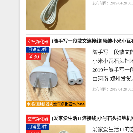
发布时间：2019-04-28 08:3
地
机器人
[随手写一段散文连接线]原装小米小瓦
空气净化器
月销量0件
随手写一段散文的
￥30
小米小瓦石头扫地
2019年随手写
由河南 郑州发货
发布时间：2019-04-28 08:3
色
描述
家电
[爱家爱生活11连接线]小号石头扫地机
空气净化器
月销量0件
爱家爱生活11的