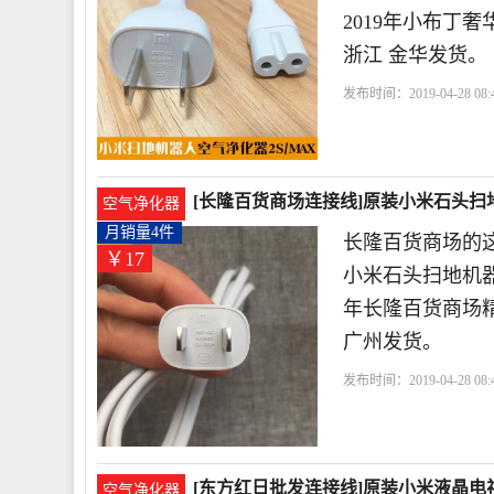
2019年小布丁
浙江 金华发货。
发布时间：2019-04-28 08:4
头
白色
电源线
[长隆百货商场连接线]原装小米石头扫地
空气净化器
月销量4件
长隆百货商场的这
￥17
小米石头扫地机器
年长隆百货商场
广州发货。
发布时间：2019-04-28 08:4
色
镀金
电源线
[东方红日批发连接线]原装小米液晶电视
空气净化器