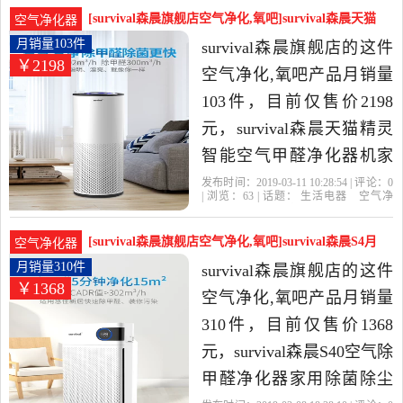
离子
滤网
精选生活电器当中性价比
[survival森晨旗舰店空气净化,氧吧]survival森晨天猫
空气净化器
很高的空气净化,氧吧，由
月销量103件仅售2198元
月销量103件
survival森晨旗舰店的这件
￥2198
广东 广州发货。
空气净化,氧吧产品月销量
103件，目前仅售价2198
元，survival森晨天猫精灵
智能空气甲醛净化器机家
用除菌除二手烟雾霾是
发布时间：2019-03-11 10:28:54 | 评论：
0
| 浏览：
63
| 话题：
生活电器
空气净
2019年survival森晨旗舰店
化
氧吧
survival森晨旗舰店
小时
负
离子
滤网
精选生活电器当中性价比
[survival森晨旗舰店空气净化,氧吧]survival森晨S4月
空气净化器
很高的空气净化,氧吧，由
销量310件仅售1368元
月销量310件
survival森晨旗舰店的这件
￥1368
广东 广州发货。
空气净化,氧吧产品月销量
310件，目前仅售价1368
元，survival森晨S40空气除
甲醛净化器家用除菌除尘