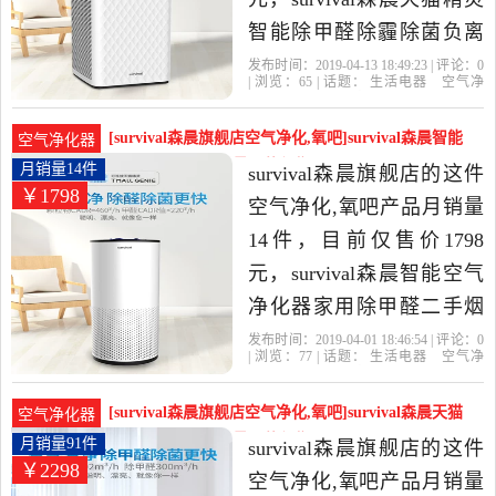
智能除甲醛除霾除菌负离
子空气净化器家用是2019
发布时间：2019-04-13 18:49:23 | 评论：
0
| 浏览：
65
| 话题：
生活电器
空气净
年survival森晨旗舰店精选
化
氧吧
survival森晨旗舰店
小时
负
离子
风量
生活电器当中性价比很高
[survival森晨旗舰店空气净化,氧吧]survival森晨智能
空气净化器
的空气净化,氧吧，由广东
空气净化器家月销量14件仅售1798元
月销量14件
survival森晨旗舰店的这件
￥1798
广州发货。
空气净化,氧吧产品月销量
14件，目前仅售价1798
元，survival森晨智能空气
净化器家用除甲醛二手烟
异味负离子天猫精灵是
发布时间：2019-04-01 18:46:54 | 评论：
0
| 浏览：
77
| 话题：
生活电器
空气净
2019年survival森晨旗舰店
化
氧吧
survival森晨旗舰店
小时
负
离子
滤网
精选生活电器当中性价比
[survival森晨旗舰店空气净化,氧吧]survival森晨天猫
空气净化器
很高的空气净化,氧吧，由
精灵智能空气月销量91件仅售2298元
月销量91件
survival森晨旗舰店的这件
￥2298
广东 广州发货。
空气净化,氧吧产品月销量