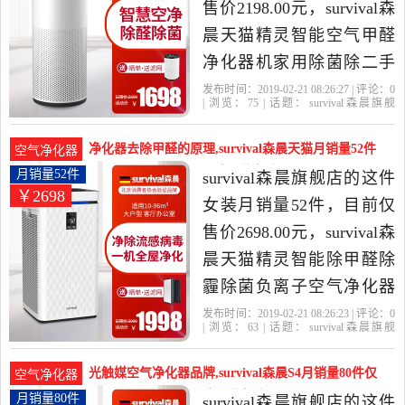
晨KJ460F-S...品牌:survival/
售价2198.00元，survival森
森晨型号:KJ460F-S46功能:
晨天猫精灵智能空气甲醛
除VOC除颗粒物除甲醛除
净化器机家用除菌除二手
烟除尘
烟雾霾是2019年survival森
发布时间：2019-02-21 08:26:27 | 评论：
0
| 浏览：
75
| 话题：
survival森晨旗舰
晨旗舰店精选最潮女装服
店
小时
负离子
滤网
饰搭配空气净化器使用方
净化器去除甲醛的原理,survival森晨天猫月销量52件
空气净化器
法，包括小时,负离子,滤
仅售2698.00元(survival森晨旗舰店)
月销量52件
survival森晨旗舰店的这件
￥2698
网，产品名称：survival/森
女装月销量52件，目前仅
晨KJ600F-S...品牌:survival/
售价2698.00元，survival森
森晨型号:KJ600F-S60功能:
晨天猫精灵智能除甲醛除
定时除VOC除颗粒物除甲
霾除菌负离子空气净化器
醛除烟
家用是2019年survival森晨
发布时间：2019-02-21 08:26:23 | 评论：
0
| 浏览：
63
| 话题：
survival森晨旗舰
旗舰店精选最潮女装服饰
店
小时
负离子
风量
搭配净化器去除甲醛的原
光触媒空气净化器品牌,survival森晨S4月销量80件仅
空气净化器
理，包括小时,负离子,风
售1498.00元(survival森晨旗舰店)
月销量80件
survival森晨旗舰店的这件