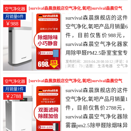
离子
滤网
活电器当中性价比很高的
[survival森晨旗舰店空气净化,氧吧]survival森晨空气
空气净化器
空气净化,氧吧，由广东 广
净化器家用除月销量6件仅售988元
月销量6件
survival森晨旗舰店的这件
￥988
州发货。
空气净化,氧吧产品月销量6
件，目前仅售价988元，
survival森晨空气净化器家
用除甲醛PM2.5卧室宝宝专
用除烟味除菌是2019年
发布时间：2019-04-28 08:10:12 | 评论：
0
| 浏览：
73
| 话题：
生活电器
空气净
survival森晨旗舰店精选生
化
氧吧
survival森晨旗舰店
小时
负
离子
风量
活电器当中性价比很高的
[survival森晨旗舰店空气净化,氧吧]survival森晨空气
空气净化器
空气净化,氧吧，由广东 广
净化器除雾霾月销量1件仅售2788元
月销量1件
survival森晨旗舰店的这件
￥2788
州发货。
空气净化,氧吧产品月销量1
件，目前仅售价2788元，
survival森晨空气净化器除
雾霾pm2.5除甲醛除烟味异