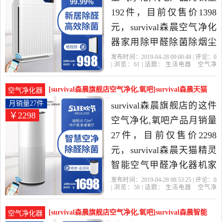
192件，目前仅售价1398
元，survival森晨空气净化
器家用除甲醛除菌除烟尘
异味小型净化机S40是2019
发布时间：2019-04-28 09:00:48 | 评论：
0
| 浏览：
61
| 话题：
生活电器
空气净
年survival森晨旗舰店精选
化
氧吧
survival森晨旗舰店
小时
负
离子
风量
生活电器当中性价比很高
[survival森晨旗舰店空气净化,氧吧]survival森晨天猫
空气净化器
的空气净化,氧吧，由广东
精灵智能空气月销量27件仅售2298元
月销量27件
survival森晨旗舰店的这件
￥2298
广州发货。
空气净化,氧吧产品月销量
27件，目前仅售价2298
元，survival森晨天猫精灵
智能空气甲醛净化器机家
用除菌除二手烟雾霾是
发布时间：2019-04-28 08:53:25 | 评论：
0
| 浏览：
58
| 话题：
生活电器
空气净
2019年survival森晨旗舰店
化
氧吧
survival森晨旗舰店
小时
负
离子
滤网
精选生活电器当中性价比
[survival森晨旗舰店空气净化,氧吧]survival森晨智能
空气净化器