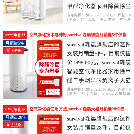
甲醛净化器家用除菌除尘
除雾霾净化二手烟是2019
发布时间：2019-03-01 23:03:24 | 评论：
0
| 浏览：
75
| 话题：
生活电器
空气净
年survival森晨旗舰店精选
化
氧吧
survival森晨旗舰店
小时
负
离子
风量
生活电器当中性价比很高
空气净化技术哪种好,survival森晨智能月销量5件仅售
空气净化器
的空气净化,氧吧，由广东
1898.00元(survival森晨旗舰店)
月销量5件
survival森晨旗舰店的这件
￥1898
广州发货。
女装月销量5件，目前仅售
价1898.00元，survival森晨
智能空气净化器家用除甲
醛二手烟异味负离子天猫
精灵是2019年survival森晨
发布时间：2019-02-21 08:26:32 | 评论：
0
| 浏览：
53
| 话题：
survival森晨旗舰
旗舰店精选最潮女装服饰
店
小时
负离子
滤网
搭配空气净化技术哪种
空气净化器使用方法,survival森晨天猫月销量28件仅
空气净化器
好，包括小时,负离子,滤
售2198.00元(survival森晨旗舰店)
月销量28件
survival森晨旗舰店的这件
￥2198
网，产品名称：survival/森
女装月销量28件，目前仅