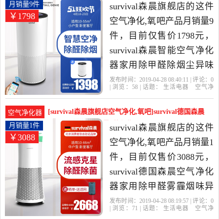
很高的空气净化,氧吧，由
空气净化器家月销量9件仅售1798元
月销量9件
survival森晨旗舰店的这件
￥1798
广东 广州发货。
空气净化,氧吧产品月销量9
件，目前仅售价1798元，
survival森晨智能空气净化
器家用除甲醛除烟尘异味
负离子天猫精灵是2019年
发布时间：2019-04-28 08:40:11 | 评论：
0
| 浏览：
58
| 话题：
生活电器
空气净
survival森晨旗舰店精选生
化
氧吧
survival森晨旗舰店
小时
负
离子
滤网
活电器当中性价比很高的
[survival森晨旗舰店空气净化,氧吧]survival德国森晨
空气净化器
空气净化,氧吧，由广东 广
空气净化器家月销量1件仅售3088元
月销量1件
survival森晨旗舰店的这件
￥3088
州发货。
空气净化,氧吧产品月销量1
件，目前仅售价3088元，
survival德国森晨空气净化
器家用除甲醛雾霾烟味异
味可连天猫精灵是2019年
发布时间：2019-04-28 08:19:57 | 评论：
0
| 浏览：
71
| 话题：
生活电器
空气净
survival森晨旗舰店精选生
化
氧吧
survival森晨旗舰店
小时
负