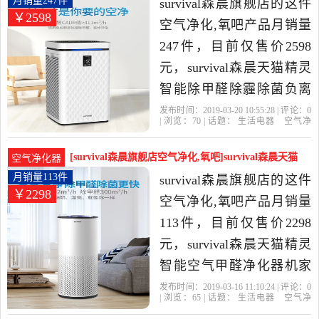
月销量247件
survival森晨旗舰店的这件
￥2598
广州发货。
空气净化,氧吧产品月销量
247件，目前仅售价2598
元，survival森晨天猫精灵
智能除甲醛除霾除菌负离
子空气净化器家用是2019
发布时间：2019-03-20 10:55:28 | 评论：
0
| 浏览：
70
| 话题：
生活电器
空气净
年survival森晨旗舰店精选
化
氧吧
survival森晨旗舰店
小时
负
离子
风量
生活电器当中性价比很高
[survival森晨旗舰店空气净化,氧吧]survival森晨天猫
空气净化器
的空气净化,氧吧，由广东
月销量113件仅售2298元
月销量113件
survival森晨旗舰店的这件
￥2298
广州发货。
空气净化,氧吧产品月销量
113件，目前仅售价2298
元，survival森晨天猫精灵
智能空气甲醛净化器机家
用除菌除二手烟雾霾是
发布时间：2019-03-16 11:10:24 | 评论：
0
| 浏览：
65
| 话题：
生活电器
空气净
2019年survival森晨旗舰店
化
氧吧
survival森晨旗舰店
小时
负