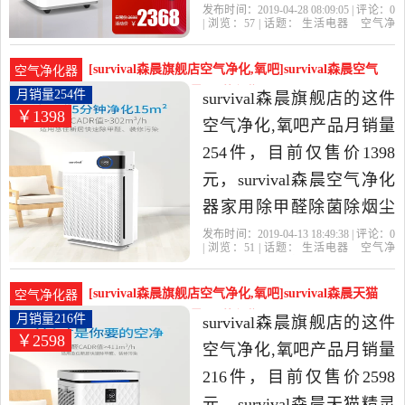
味负离子氧吧是2019年
发布时间：2019-04-28 08:09:05 | 评论：
0
| 浏览：
57
| 话题：
生活电器
空气净
survival森晨旗舰店精选生
化
氧吧
survival森晨旗舰店
负离
子
小时
滤网
活电器当中性价比很高的
[survival森晨旗舰店空气净化,氧吧]survival森晨空气
空气净化器
空气净化,氧吧，由广东 广
净化器家用除月销量254件仅售1398元
月销量254件
survival森晨旗舰店的这件
￥1398
州发货。
空气净化,氧吧产品月销量
254件，目前仅售价1398
元，survival森晨空气净化
器家用除甲醛除菌除烟尘
异味小型净化机S40是2019
发布时间：2019-04-13 18:49:38 | 评论：
0
| 浏览：
51
| 话题：
生活电器
空气净
年survival森晨旗舰店精选
化
氧吧
survival森晨旗舰店
小时
负
离子
风量
生活电器当中性价比很高
[survival森晨旗舰店空气净化,氧吧]survival森晨天猫
空气净化器
的空气净化,氧吧，由广东
精灵智能除甲月销量216件仅售2598元
月销量216件
survival森晨旗舰店的这件
￥2598
广州发货。
空气净化,氧吧产品月销量
216件，目前仅售价2598
元，survival森晨天猫精灵