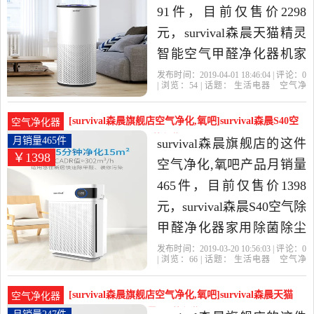
91件，目前仅售价2298
元，survival森晨天猫精灵
智能空气甲醛净化器机家
用除菌除二手烟雾霾是
发布时间：2019-04-01 18:46:04 | 评论：
0
| 浏览：
54
| 话题：
生活电器
空气净
2019年survival森晨旗舰店
化
氧吧
survival森晨旗舰店
小时
负
离子
滤网
精选生活电器当中性价比
[survival森晨旗舰店空气净化,氧吧]survival森晨S40空
空气净化器
很高的空气净化,氧吧，由
气除甲醛月销量465件仅售1398元
月销量465件
survival森晨旗舰店的这件
￥1398
广东 广州发货。
空气净化,氧吧产品月销量
465件，目前仅售价1398
元，survival森晨S40空气除
甲醛净化器家用除菌除尘
除雾霾净化二手烟是2019
发布时间：2019-03-20 10:56:03 | 评论：
0
| 浏览：
66
| 话题：
生活电器
空气净
年survival森晨旗舰店精选
化
氧吧
survival森晨旗舰店
小时
负
离子
风量
生活电器当中性价比很高
[survival森晨旗舰店空气净化,氧吧]survival森晨天猫
空气净化器
的空气净化,氧吧，由广东
精灵智能除甲月销量247件仅售2598元