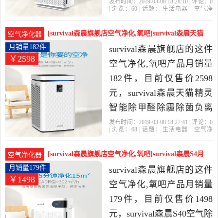
除雾霾净化二手烟是2019
发布时间：2019-03-08 18:28:10 | 评论：
0
| 浏览：
60
| 话题：
生活电器
空气净
年survival森晨旗舰店精选
化
氧吧
survival森晨旗舰店
小时
负
离子
风量
生活电器当中性价比很高
[survival森晨旗舰店空气净化,氧吧]survival森晨天猫
空气净化器
的空气净化,氧吧，由广东
月销量182件仅售2598元
月销量182件
survival森晨旗舰店的这件
￥2598
广州发货。
空气净化,氧吧产品月销量
182件，目前仅售价2598
元，survival森晨天猫精灵
智能除甲醛除霾除菌负离
子空气净化器家用是2019
发布时间：2019-03-08 18:27:41 | 评论：
0
| 浏览：
68
| 话题：
生活电器
空气净
年survival森晨旗舰店精选
化
氧吧
survival森晨旗舰店
小时
负
离子
风量
生活电器当中性价比很高
[survival森晨旗舰店空气净化,氧吧]survival森晨S4月
空气净化器
的空气净化,氧吧，由广东
销量179件仅售1498元
月销量179件
survival森晨旗舰店的这件
￥1498
广州发货。
空气净化,氧吧产品月销量
179件，目前仅售价1498
元，survival森晨S40空气除