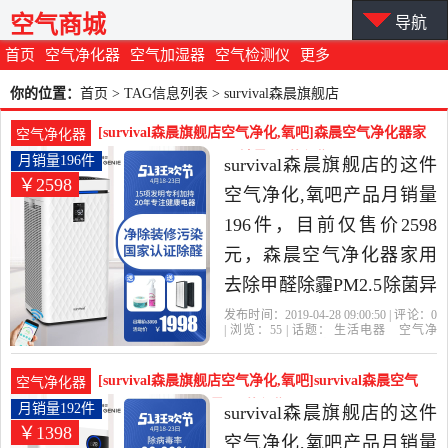
空气商城
导航
首页
空气净化器
空气加湿器
空气检测仪
更多
你的位置：
首页
> TAG信息列表 > survival森晨旗舰店
[survival森晨旗舰店空气净化,氧吧]森晨空气净化器家
空气净化器
用去除甲醛除霾PM2月销量196件仅售2598元
月销量196件
survival森晨旗舰店的这件
￥2598
空气净化,氧吧产品月销量
196件，目前仅售价2598
元，森晨空气净化器家用
去除甲醛除霾PM2.5除菌异
味商用办公室净化机是
发布时间：2019-04-28 09:00:50 | 评论：
0
| 浏览：
55
| 话题：
生活电器
空气净
2019年survival森晨旗舰店
化
氧吧
survival森晨旗舰店
小时
负
离子
风量
精选生活电器当中性价比
[survival森晨旗舰店空气净化,氧吧]survival森晨空气
空气净化器
很高的空气净化,氧吧，由
净化器家用除月销量192件仅售1398元
月销量192件
survival森晨旗舰店的这件
￥1398
广东 广州发货。
空气净化,氧吧产品月销量