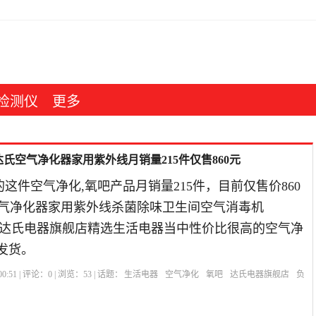
检测仪
更多
ie达氏空气净化器家用紫外线月销量215件仅售860元
这件空气净化,氧吧产品月销量215件，目前仅售价860
达氏空气净化器家用紫外线杀菌除味卫生间空气消毒机
019年达氏电器旗舰店精选生活电器当中性价比很高的空气净
发货。
0:51 | 评论：
0
| 浏览：
53
| 话题：
生活电器
空气净化
氧吧
达氏电器旗舰店
负