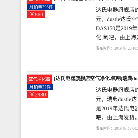
月销量293件
达氏电器旗舰店的
￥860
元，dustie
DAS150是2
化,氧吧，由上海
发布时间：2019-03-20 10:5
离子
杀菌
紫外线
[达氏电器旗舰店空气净化,氧吧]瑞典du
空气净化器
月销量22件
达氏电器旗舰店的
￥2980
元，瑞典dust
是2019年达氏
吧，由上海发货
发布时间：2019-03-18 00:2
时
浓度
甲醛