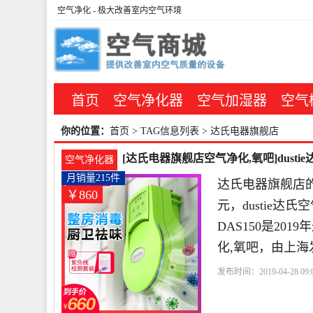
空气净化
- 极大改善室内空气环境
首页
空气净化器
空气加湿器
空气
你的位置：
首页
> TAG信息列表 > 达氏电器旗舰店
[达氏电器旗舰店空气净化,氧吧]dust
空气净化器
月销量215件
达氏电器旗舰店的
￥860
元，dustie
DAS150是2
化,氧吧，由上海
发布时间：2019-04-28 09:0
离子
杀菌
紫外线