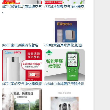
(874)[锐智精品商贸城空气
(823)[科朗顿空气净化器空
净化器]小米品质车载空气
气净化,氧吧]空气净化器除
净化器负离子车内氧吧月
甲醛家用客厅办公卧室除
销量0件仅售198元
雾月销量9件仅售168元
(686)[来电通数码专营店
(488)[大铭净水净化,加湿
USB加湿器]加湿器家用静
抽湿机配件]3M菲尔萃空
音卧室小米小型空气无线
气净化器静电滤网FACF月
可月销量213件仅售29元
销量1件仅售199元
(477)[美的空气净化器旗舰
(464)[山山旗舰店甲醛检测
店空气净化,氧吧]美的空气
仪]山山智能甲醛检测仪器
净化器家用除甲醛月销量
苯空气质量专业家月销量
170件仅售3698元
12件仅售298元