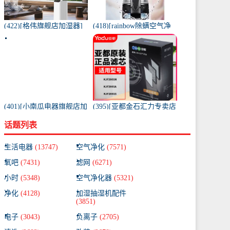
(422)[格伟旗舰店加湿器]
(418)[rainbow除螨空气净
工业加湿器大容量空气家
化,氧吧]美国原装进口水过
用月销量267件仅售398元
滤RAINBOW空气月销量0
件仅售31920元
(401)[小南瓜电器旗舰店加
(395)[亚都金石汇力专卖店
湿器]小南瓜加湿器家用静
净化,加湿抽湿机配件]亚都
话题列表
音卧室月销量198件仅售
空气净化器耗材滤网滤芯
59.9元
KJF28月销量0件仅售249元
生活电器
(13747)
空气净化
(7571)
氧吧
(7431)
滤网
(6271)
小时
(5348)
空气净化器
(5321)
净化
(4128)
加湿抽湿机配件
(3851)
电子
(3043)
负离子
(2705)