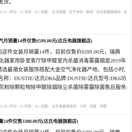
发货。
3:32 | 评论：
0
| 浏览：
67
| 话题：
生活电器
空气净化
氧吧
达氏电器旗舰店
负
气月销量14件仅售6599.00元(达氏电器旗舰店)
这件女装月销量14件，目前仅售价6599.00元，瑞典
空气净化器家用卧室客厅除甲醛室内杀菌消毒雾霾烟是2019年
精选最潮女装服饰搭配大金空气净化器产地，包括小时,
：DUSTIE/达氏DK6品牌:DUSTIE/达氏型号:DK6功
除花粉除颗粒物除甲醛除烟除尘杀菌除雾霾除菌售后服务:
4:26 | 评论：
0
| 浏览：
90
| 话题：
达氏电器旗舰店
小时
浓度
甲醛
24件仅售3380.00元(达氏电器旗舰店)