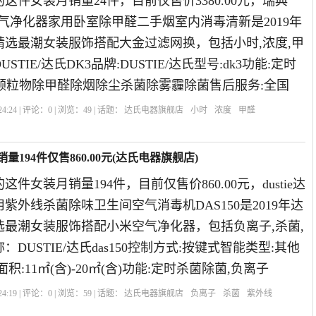
这件女装月销量24件，目前仅售价3380.00元，瑞典
进口空气净化器家用卧室除甲醛二手烟室内消毒清新是2019年
精选最潮女装服饰搭配大金过滤网换，包括小时,浓度,甲
TIE/达氏DK3品牌:DUSTIE/达氏型号:dk3功能:定时
颗粒物除甲醛除烟除尘杀菌除雾霾除菌售后服务:全国
4:24 | 评论：
0
| 浏览：
49
| 话题：
达氏电器旗舰店
小时
浓度
甲醛
量194件仅售860.00元(达氏电器旗舰店)
件女装月销量194件，目前仅售价860.00元，dustie达
紫外线杀菌除味卫生间空气消毒机DAS150是2019年达
选最潮女装服饰搭配小米空气净化器，包括负离子,杀菌,
DUSTIE/达氏das150控制方式:按键式智能类型:其他
积:11㎡(含)-20㎡(含)功能:定时杀菌除菌,负离子
4:19 | 评论：
0
| 浏览：
59
| 话题：
达氏电器旗舰店
负离子
杀菌
紫外线