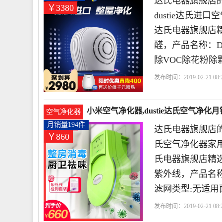
达氏电器旗舰店的
￥3380
dustie达氏
达氏电器旗舰店
醛，产品名称：DUS
除VOC除花粉除
发布时间：2019-02-21 08:2
小米空气净化器,dustie达氏空气净化月销
空气净化器
月销量194件
达氏电器旗舰店的这
￥860
氏空气净化器家用
氏电器旗舰店精
紫外线，产品名称：
滤网类型:无适用面
发布时间：2019-02-21 08:2