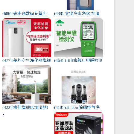
(686)[来电通数码专营店
(488)[大铭净水净化,加湿
USB加湿器]加湿器家用静
抽湿机配件]3M菲尔萃空
音卧室小米小型空气无线
气净化器静电滤网FACF月
可月销量213件仅售29元
销量1件仅售199元
(477)[美的空气净化器旗舰
(464)[山山旗舰店甲醛检测
店空气净化,氧吧]美的空气
仪]山山智能甲醛检测仪器
净化器家用除甲醛月销量
苯空气质量专业家月销量
170件仅售3698元
12件仅售298元
(422)[格伟旗舰店加湿器]
(418)[rainbow除螨空气净
工业加湿器大容量空气家
化,氧吧]美国原装进口水过
用月销量267件仅售398元
滤RAINBOW空气月销量0
件仅售31920元