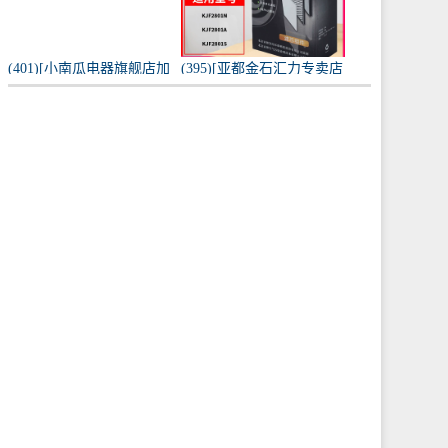
(401)[小南瓜电器旗舰店加
(395)[亚都金石汇力专卖店
湿器]小南瓜加湿器家用静
净化,加湿抽湿机配件]亚都
音卧室月销量198件仅售
空气净化器耗材滤网滤芯
59.9元
KJF28月销量0件仅售249元