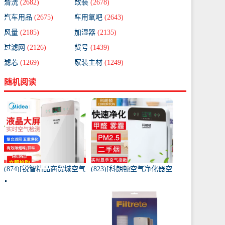
清洗
(2682)
改装
(2678)
汽车用品
(2675)
车用氧吧
(2643)
风量
(2185)
加湿器
(2135)
过滤网
(2126)
货号
(1439)
滤芯
(1269)
家装主材
(1249)
随机阅读
(874)[锐智精品商贸城空气
(823)[科朗顿空气净化器空
净化器]小米品质车载空气
气净化,氧吧]空气净化器除
净化器负离子车内氧吧月
甲醛家用客厅办公卧室除
销量0件仅售198元
雾月销量9件仅售168元