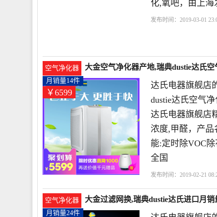
化,氧吧，由上海
发布时间：2019-03-01 23:0
离子
杀菌
紫外线
大金空气净化器产地,瑞典dustie达氏空
空气净化器
月销量14件
达氏电器旗舰店的
￥6599
dustie达氏
达氏电器旗舰店
浓度,甲醛，产品名称
能:定时除VOC
全国
发布时间：2019-02-21 08:2
大金过滤网换,瑞典dustie达氏进口月销量
空气净化器
月销量24件