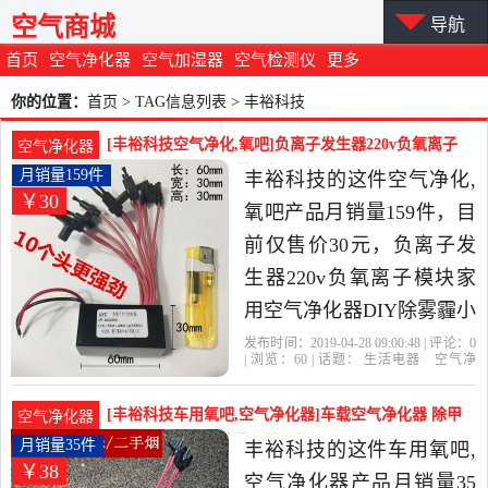
空气商城
导航
首页
空气净化器
空气加湿器
空气检测仪
更多
你的位置：
首页
> TAG信息列表 > 丰裕科技
[丰裕科技空气净化,氧吧]负离子发生器220v负氧离子
空气净化器
模块家用月销量159件仅售30元
月销量159件
丰裕科技的这件空气净化,
￥30
氧吧产品月销量159件，目
前仅售价30元，负离子发
生器220v负氧离子模块家
用空气净化器DIY除雾霾小
粒径是2019年丰裕科技精
发布时间：2019-04-28 09:00:48 | 评论：
0
| 浏览：
60
| 话题：
生活电器
空气净
选生活电器当中性价比很
化
氧吧
丰裕科技
插头
头带
松
塔
高的空气净化,氧吧，由福
[丰裕科技车用氧吧,空气净化器]车载空气净化器 除甲
空气净化器
建 厦门发货。
醛烟尘 车用12月销量35件仅售38元
月销量35件
丰裕科技的这件车用氧吧,
￥38
空气净化器产品月销量35