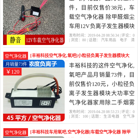
件，目前仅售价38元，车
载空气净化器 除甲醛烟尘
车用12V负离子发生器模块
汽车氧吧是2019年丰裕科
发布时间：2019-04-28 08:56:34 | 评论：
0
| 浏览：
80
| 话题：
汽车用品
电子
清
技精选汽车用品,电子,清洗,
洗
改装
车用氧吧
空气净化器
丰裕
科技
松塔
负离子
电源
改装当中性价比很高的车
[丰裕科技空气净化,氧吧]小粒径负离子发生器模块大
空气净化器
用氧吧,空气净化器，由福
功率空气净化月销量73件仅售120元
月销量73件
丰裕科技的这件空气净化,
￥120
建 厦门发货。
氧吧产品月销量73件，目
前仅售价120元，小粒径负
离子发生器模块大功率空
气净化器家用除二手烟雾
霾无耗材是2019年丰裕科
发布时间：2019-04-28 08:53:23 | 评论：
0
| 浏览：
100
| 话题：
生活电器
空气净
技精选生活电器当中性价
化
氧吧
丰裕科技
碳刷
松塔
负离
子
比很高的空气净化,氧吧，
[丰裕科技车用氧吧,空气净化器]车载空气净化器 除甲
空气净化器