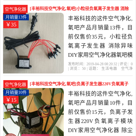
电
空气净化
高的空气净化,氧吧，由福
[丰裕科技空气净化,氧吧]小粒径负氧离子发生器 消除
空气净化器
建 厦门发货。
异味 DI月销量13件仅售35元
月销量13件
丰裕科技的这件空气净化,
￥35
氧吧产品月销量13件，目
前仅售价35元，小粒径负
氧离子发生器 消除异味
DIY家用空气净化器氧吧模
块是2019年丰裕科技精选
发布时间：2019-04-28 08:20:32 | 评论：
0
| 浏览：
50
| 话题：
生活电器
空气净
生活电器当中性价比很高
化
氧吧
丰裕科技
交流电
空气净化
器
负离子
的空气净化,氧吧，由福建
[丰裕科技空气净化,氧吧]负离子发生器220V负氧离子
空气净化器
厦门发货。
模块 D月销量10件仅售15元
月销量10件
丰裕科技的这件空气净化,
￥15
氧吧产品月销量10件，目
前仅售价15元，负离子发
生器220V负氧离子模块
DIY家用空气净化器 除尘