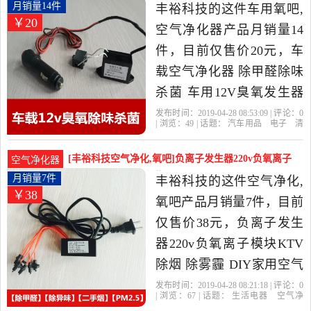
由福建 厦门发货。
醛除味杀菌 车用月销量14件仅售20元
月销量14件
丰裕科技的这件车用氧吧,
￥20
空气净化器产品月销量14
件，目前仅售价20元，车
载空气净化器 除甲醛除味
杀菌 车用12V臭氧发生器
模块100mg/hr是2019年丰
发布时间：2019-04-28 08:53:09 | 评论：
0
| 浏览：
49
| 话题：
汽车用品
电子
清
裕科技精选汽车用品,电子,
洗
改装
车用氧吧
空气净化器
丰裕
科技
松塔
杀菌
电源
清洗,改装当中性价比很高
[丰裕科技空气净化,氧吧]负离子发生器220v负氧离子
空气净化器
的车用氧吧,空气净化器，
模块KT月销量7件仅售38元
月销量7件
丰裕科技的这件空气净化,
￥38
由福建 厦门发货。
氧吧产品月销量7件，目前
仅售价38元，负离子发生
器220v负氧离子模块KTV
除烟 除雾霾 DIY家用空气
净化是2019年丰裕科技精
发布时间：2019-04-28 08:21:18 | 评论：
0
| 浏览：
67
| 话题：
生活电器
空气净
选生活电器当中性价比很
化
氧吧
丰裕科技
负离子
交流