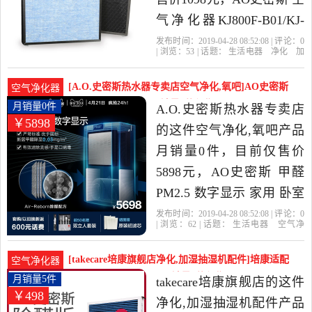
气净化器KJ800F-B01/KJ-
750A01/02 滤网滤芯IF-001
发布时间：2019-04-28 08:52:08 | 评论：
0
| 浏览：
53
| 话题：
生活电器
净化
加
是2019年A.O.史密斯官方
湿抽湿机配件
A.O.史密斯官方旗舰
店
史密斯
滤网
货号
旗舰店精选生活电器当中
[A.O.史密斯热水器专卖店空气净化,氧吧]AO史密斯
空气净化器
性价比很高的净化,加湿抽
甲醛 PM2.5 数字显月销量0件仅售5898元
月销量0件
A.O.史密斯热水器专卖店
￥5898
湿机配件，由江苏 南京发
的这件空气净化,氧吧产品
货。
月销量0件，目前仅售价
5898元，AO史密斯 甲醛
PM2.5 数字显示 家用 卧室
客厅 空气净化器KJ868BX
发布时间：2019-04-28 08:52:08 | 评论：
0
| 浏览：
62
| 话题：
生活电器
空气净
是2019年A.O.史密斯热水
化
氧吧
A.O.史密斯热水器专卖店
史
密斯
小时
滤网
器专卖店精选生活电器当
[takecare培康旗舰店净化,加湿抽湿机配件]培康适配
空气净化器
中性价比很高的空气净化,
AO史密斯KJ400FA12月销量5件仅售498元
月销量5件
takecare培康旗舰店的这件
￥498
氧吧，由江苏 南京发货。
净化,加湿抽湿机配件产品