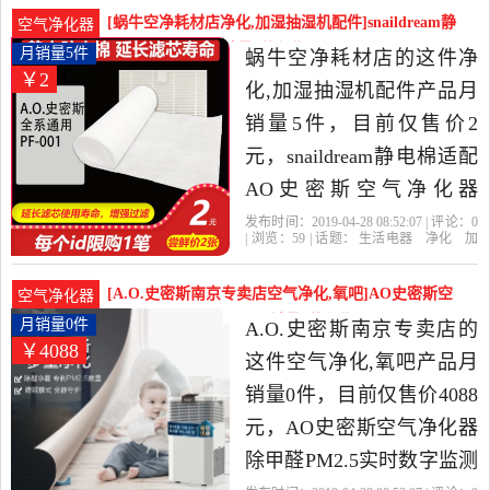
斯
小时
甲醛
A.O.史密斯官方旗舰店精
[蜗牛空净耗材店净化,加湿抽湿机配件]snaildream静
空气净化器
选生活电器当中性价比很
电棉适配AO史月销量5件仅售2元
月销量5件
蜗牛空净耗材店的这件净
￥2
高的空气净化,氧吧，由江
化,加湿抽湿机配件产品月
苏 南京发货。
销量5件，目前仅售价2
元，snaildream静电棉适配
AO史密斯空气净化器
MERV7初滤芯通用PF-001
发布时间：2019-04-28 08:52:07 | 评论：
0
| 浏览：
59
| 话题：
生活电器
净化
加
是2019年蜗牛空净耗材店
湿抽湿机配件
蜗牛空净耗材店
史密
斯
静电
滤芯
精选生活电器当中性价比
[A.O.史密斯南京专卖店空气净化,氧吧]AO史密斯空
空气净化器
很高的净化,加湿抽湿机配
气净化器 除甲醛PM2.月销量0件仅售4088元
月销量0件
A.O.史密斯南京专卖店的
￥4088
件，由上海发货。
这件空气净化,氧吧产品月
销量0件，目前仅售价4088
元，AO史密斯空气净化器
除甲醛PM2.5实时数字监测