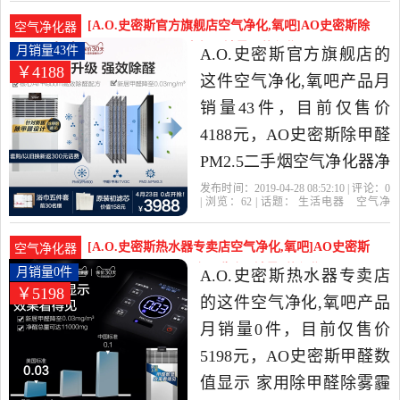
网
货号
器当中性价比很高的净化,
[A.O.史密斯官方旗舰店空气净化,氧吧]AO史密斯除
空气净化器
加湿抽湿机配件，由北京
甲醛PM2.5二手烟空气月销量43件仅售4188元
月销量43件
A.O.史密斯官方旗舰店的
￥4188
发货。
这件空气净化,氧吧产品月
销量43件，目前仅售价
4188元，AO史密斯除甲醛
PM2.5二手烟空气净化器净
化机家用卧室KJ802B是
发布时间：2019-04-28 08:52:10 | 评论：
0
| 浏览：
62
| 话题：
生活电器
空气净
2019年A.O.史密斯官方旗
化
氧吧
A.O.史密斯官方旗舰店
史密
斯
小时
滤网
舰店精选生活电器当中性
[A.O.史密斯热水器专卖店空气净化,氧吧]AO史密斯
空气净化器
价比很高的空气净化,氧
甲醛数值显示 家用除甲醛除月销量0件仅售5198元
月销量0件
A.O.史密斯热水器专卖店
￥5198
吧，由江苏 南京发货。
的这件空气净化,氧吧产品
月销量0件，目前仅售价
5198元，AO史密斯甲醛数
值显示 家用除甲醛除雾霾