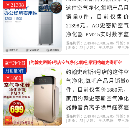
￥21398
北京发货。
这件空气净化,氧吧产品月
销量0件，目前仅售价
21398元，AO史密斯空气
净化器 PM2.5实时数字监
测除甲醛雾霾花粉1200F-
发布时间：2019-04-28 08:52:06 | 评论：
0
| 浏览：
52
| 话题：
生活电器
空气净
B01是2019年A.O.史密斯官
化
氧吧
A.O.史密斯官方旗舰店
史密
斯
小时
滤网
方旗舰店精选生活电器当
[约翰史密斯4号店空气净化,氧吧]家用约翰史密斯空
空气净化器
中性价比很高的空气净化,
气净化器静音负离子除月销量0件仅售1880元
月销量0件
约翰史密斯4号店的这件空
￥1880
氧吧，由江苏 南京发货。
气净化,氧吧产品月销量0
件，目前仅售价1880元，
家用约翰史密斯空气净化
器静音负离子除甲醛雾霾
二手烟PM2.5氧吧是2019年
发布时间：2019-04-28 08:52:05 | 评论：
0
| 浏览：
55
| 话题：
生活电器
空气净
约翰史密斯4号店精选生活
化
氧吧
约翰史密斯4号店
史密
斯
约翰
小时