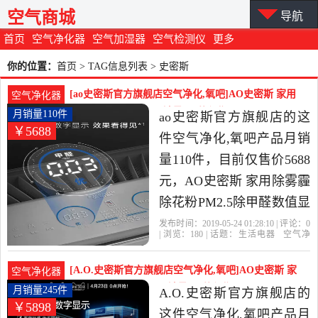
空气商城
导航
首页
空气净化器
空气加湿器
空气检测仪
更多
你的位置：
首页
> TAG信息列表 > 史密斯
[ao史密斯官方旗舰店空气净化,氧吧]AO史密斯 家用
空气净化器
除雾霾除花粉PM2.月销量110件仅售5688元
月销量110件
ao史密斯官方旗舰店的这
￥5688
件空气净化,氧吧产品月销
量110件，目前仅售价5688
元，AO史密斯 家用除雾霾
除花粉PM2.5除甲醛数值显
示空气净化器KJ856C是
发布时间：2019-05-24 01:28:10 | 评论：
0
| 浏览：
180
| 话题：
生活电器
空气净
2019年ao史密斯官方旗舰
化
氧吧
ao史密斯官方旗舰店
史密
斯
小时
滤网
店精选生活电器当中性价
[A.O.史密斯官方旗舰店空气净化,氧吧]AO史密斯 家
空气净化器
比很高的空气净化,氧吧，
用除甲醛雾霾PM2.5月销量245件仅售5898元
月销量245件
A.O.史密斯官方旗舰店的
￥5898
由江苏 南京发货。
这件空气净化,氧吧产品月