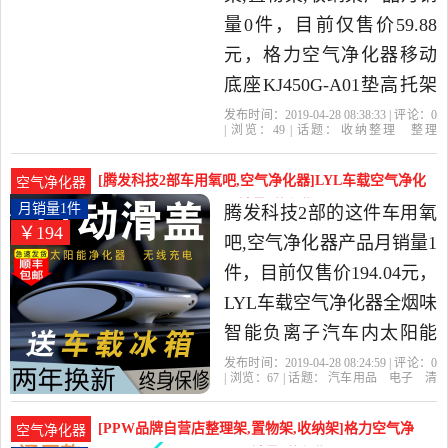
发货。
量0件，目前仅售价59.88
元，格力空气净化器移动
底座KJ450G-A01垫高托架
加高脚架防水隔板架子是
发布时间：2019-04-28 08:38:33 | 评论：
0
| 浏览：
49
| 话题：
收纳整理
整理
2019年u[4179263132]精选
架
置物架
收纳架
u[4179263132]
双
轮
固定
加大
收纳整理当中性价比很高
[腾发科技2部车用氧吧,空气净化器]LYL车载空气净化
空气净化器
的整理架,置物架,收纳架，
器全烟味智能负离子月销量1件仅售194.04元
月销量1件
腾发科技2部的这件车用氧
￥194
由广东 广州发货。
吧,空气净化器产品月销量1
件，目前仅售价194.04元，
LYL车载空气净化器全烟味
智能负离子汽车内太阳能
除甲醛氧吧PM2.5是2019年
发布时间：2019-04-28 08:24:59 | 评论：
0
| 浏览：
67
| 话题：
汽车用品
电子
清
腾发科技2部精选汽车用品,
洗
改装
车用氧吧
空气净化器
腾发
科技2部
礼包
加大
白送
电子,清洗,改装当中性价比
[PPW品牌自营店整理架,置物架,收纳架]格力空气净
空气净化器