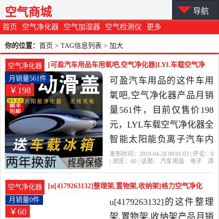
空气商城
导航
首页
空气净化器
空气加湿器
空气检测仪
更多
你的位置：
首页
> TAG信息列表 > 加大
[可盈汽车用品车用氧吧,空气净化器]LYL车载空气净
空气净化器
化器全智能太阳能负离月销量561件仅售198元
月销量561件
可盈汽车用品的这件车用
￥198
氧吧,空气净化器产品月销
量561件，目前仅售价198
元，LYL车载空气净化器全
智能太阳能负离子汽车内
氧吧除甲醛烟味PM2.5是
发布时间：2019-04-28 09:01:03 | 评论：
0
| 浏览：
60
| 话题：
汽车用品
电子
清
2019年可盈汽车用品精选
洗
改装
车用氧吧
空气净化器
可盈
汽车用品
礼包
加大
白送
汽车用品,电子,清洗,改装当
[u[4179263132]整理架,置物架,收纳架]格力空气净化
空气净化器
中性价比很高的车用氧吧,
器移动底座KJ450G-月销量0件仅售59.88元
月销量0件
u[4179263132]的这件整理
￥60
空气净化器，由浙江 温州
架,置物架,收纳架产品月销