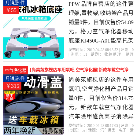
很高的车用氧吧,空气净化
化器移动底座KJ450G-月销量0件仅售54.89元
月销量0件
PPW品牌自营店的这件整
￥55
器，由浙江 温州发货。
理架,置物架,收纳架产品月
销量0件，目前仅售价54.89
元，格力空气净化器移动
底座KJ450G-A01垫高托架
加高脚架防水隔板架。是
发布时间：2019-04-28 08:18:52 | 评论：
0
| 浏览：
51
| 话题：
收纳整理
整理
2019年PPW品牌自营店精
架
置物架
收纳架
PPW品牌自营
店
双轮
固定
加大
选收纳整理当中性价比很
[尚美苑旗枧店车用氧吧,空气净化器]新款车载空气净
空气净化器
高的整理架,置物架,收纳
化器汽车除甲醛负离子消月销量0件仅售314.75元
月销量0件
尚美苑旗枧店的这件车用
￥315
架，由广东 广州发货。
氧吧,空气净化器产品月销
量0件，目前仅售价314.75
元，新款车载空气净化器
汽车除甲醛负离子消除异
味车内臭氧杀菌车用去是
发布时间：2019-04-28 08:17:05 | 评论：
0
| 浏览：
62
| 话题：
汽车用品
电子
清
2019年尚美苑旗枧店精选
洗
改装
车用氧吧
空气净化器
尚美