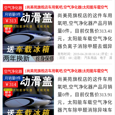
苑旗枧店
礼包
加大
白送
汽车用品,电子,清洗,改装当
[尚美苑旗枧店车用氧吧,空气净化器]太阳能车载空气
空气净化器
中性价比很高的车用氧吧,
净化器负离子消除甲醛去月销量0件仅售313.41元
月销量0件
尚美苑旗枧店的这件车用
￥313
空气净化器，由浙江 温州
氧吧,空气净化器产品月销
发货。
量0件，目前仅售价313.41
元，太阳能车载空气净化
器负离子消除甲醛去烟异
味除臭味汽车内用氧吧是
发布时间：2019-04-28 08:16:14 | 评论：
0
| 浏览：
68
| 话题：
汽车用品
电子
清
2019年尚美苑旗枧店精选
洗
改装
车用氧吧
空气净化器
尚美
苑旗枧店
礼包
加大
白送
汽车用品,电子,清洗,改装当
[尚美苑旗枧店车用氧吧,空气净化器]太阳能车载空气
空气净化器
中性价比很高的车用氧吧,
净化器汽车除甲醛消除异月销量0件仅售313.91元
月销量0件
尚美苑旗枧店的这件车用
￥314
空气净化器，由浙江 温州
氧吧,空气净化器产品月销
发货。
量0件，目前仅售价313.91
元，太阳能车载空气净化
器汽车除甲醛消除异味车