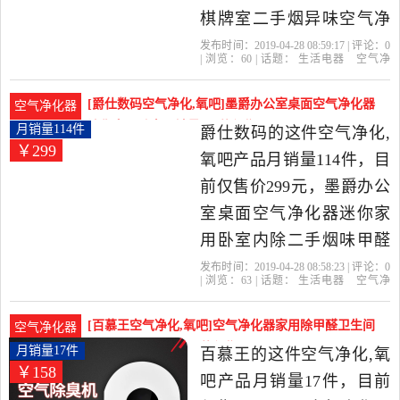
棋牌室二手烟异味空气净
化器是2019年智净生活精
发布时间：2019-04-28 08:59:17 | 评论：
0
| 浏览：
60
| 话题：
生活电器
空气净
选生活电器当中性价比很
化
氧吧
智净生活
触摸式
空气净化
器
尼韦尔
高的空气净化,氧吧，由江
[爵仕数码空气净化,氧吧]墨爵办公室桌面空气净化器
空气净化器
苏 常州发货。
迷你家用卧室月销量114件仅售299元
月销量114件
爵仕数码的这件空气净化,
￥299
氧吧产品月销量114件，目
前仅售价299元，墨爵办公
室桌面空气净化器迷你家
用卧室内除二手烟味甲醛
小型绿植是2019年爵仕数
发布时间：2019-04-28 08:58:23 | 评论：
0
| 浏览：
63
| 话题：
生活电器
空气净
码精选生活电器当中性价
化
氧吧
爵仕数码
空气净化器
小
时
触摸式
比很高的空气净化,氧吧，
[百慕王空气净化,氧吧]空气净化器家用除甲醛卫生间
空气净化器
由广东 佛山发货。
厕所杀菌消月销量17件仅售158元
月销量17件
百慕王的这件空气净化,氧
￥158
吧产品月销量17件，目前