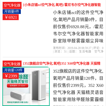
时
触摸式
电器当中性价比很高的空
[小朱店铺zcl空气净化,氧吧]/霍尼韦尔空气净化器智能
空气净化器
气净化,氧吧，由北京发
家用卧室除甲月销量0件仅售6920.88元
月销量0件
小朱店铺zcl的这件空气净
￥6921
货。
化,氧吧产品月销量0件，目
前仅售价6920.88元，/霍尼
韦尔空气净化器智能家用
卧室除甲醛雾霾烟尘异味
是2019年小朱店铺zcl精选
发布时间：2019-04-28 08:59:27 | 评论：
0
| 浏览：
51
| 话题：
生活电器
空气净
生活电器当中性价比很高
化
氧吧
小朱店铺zcl
小时
滤网
触
摸式
的空气净化,氧吧，由上海
[352旗舰店空气净化,氧吧]352 X60空气净化器 天猫精
空气净化器
发货。
灵语月销量120件仅售2399元
月销量120件
352旗舰店的这件空气净化,
￥2399
氧吧产品月销量120件，目
前仅售价2399元，352 X60
空气净化器 天猫精灵语音
智能家用除甲醛除雾霾细