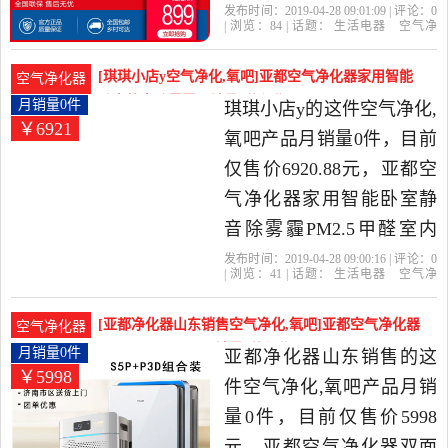
器KJ160F-HY01是2019年
发布时间：2019-04-28 09:01:09 | 评论：
0
| 浏览：
84
| 话题：
生活电器
空气净
海尔官方旗舰店精选生活
化
氧吧
海尔官方旗舰店
海尔
负离
子
触摸式
电器当中性价比很高的空
[琪琪小店y空气净化,氧吧]亚都空气净化器家用智能
空气净化器
气净化,氧吧，由山东 青岛
卧室静音除雾霾月销量0件仅售6920.88元
月销量0件
琪琪小店y的这件空气净化,
￥6921
发货。
氧吧产品月销量0件，目前
仅售价6920.88元，亚都空
气净化器家用智能卧室静
音除雾霾PM2.5甲醛室内
J600G-S5Pro是2019年琪琪
发布时间：2019-04-28 09:00:16 | 评论：
0
| 浏览：
41
| 话题：
生活电器
空气净
小店y精选生活电器当中性
化
氧吧
琪琪小店y
小时
滤网
触摸
式
价比很高的空气净化,氧
[亚都净化器山东销售空气净化,氧吧]亚都空气净化器
空气净化器
吧，由江苏 无锡发货。
双面侠KJ550F-S月销量0件仅售5998元
月销量0件
亚都净化器山东销售的这
￥5998
件空气净化,氧吧产品月销
量0件，目前仅售价5998
元，亚都空气净化器双面