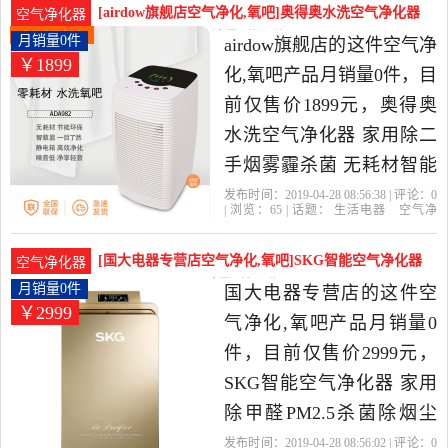
当中性价比很高的空气净
[airdow旗舰店空气净化,氧吧]奥得奥水洗空气净化器
空气净化器
化,氧吧，由上海发货。
家用除二手烟雾月销量0件仅售1899元
月销量0件
airdow旗舰店的这件空气净
￥1899
化,氧吧产品月销量0件，目
前仅售价1899元，奥得奥
水洗空气净化器 家用除二
手烟雾霾杀菌 无耗材智能
卧室氧吧是2019年airdow旗
发布时间：2019-04-28 08:56:38 | 评论：
0
| 浏览：
65
| 话题：
生活电器
空气净
舰店精选生活电器当中性
化
氧吧
airdow旗舰店
杀菌
小
时
触摸式
价比很高的空气净化,氧
[国大电器专营店空气净化,氧吧]SKG智能空气净化器
空气净化器
吧，由福建 厦门发货。
家用除甲醛PM月销量0件仅售2999元
月销量0件
国大电器专营店的这件空
￥2999
气净化,氧吧产品月销量0
件，目前仅售价2999元，
SKG智能空气净化器 家用
除甲醛PM2.5杀菌除烟尘
空气净化机氧吧是2019年
发布时间：2019-04-28 08:56:02 | 评论：
0