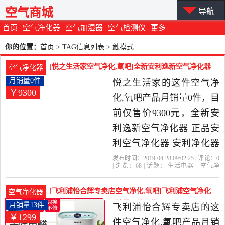
空气商城
导航
首页
空气净化器
空气加湿器
空气检测仪
更多
你的位置：
首页
> TAG信息列表 > 触摸式
[悦之生活家空气净化,氧吧]全新安利逸新空气净化器
空气净化器
正品安利空月销量0件仅售9300元
月销量0件
悦之生活家的这件空气净
￥9300
化,氧吧产品月销量0件，目
前仅售价9300元，全新安
利逸新空气净化器 正品安
利空气净化器 安利净化器
包邮是2019年悦之生活家
发布时间：2019-04-28 09:02:25 | 评论：
0
| 浏览：
68
| 话题：
生活电器
空气净
精选生活电器当中性价比
化
氧吧
悦之生活家
净化器
小
时
触摸式
很高的空气净化,氧吧，由
[飞利浦怡合辉专卖店空气净化,氧吧]飞利浦空气净化
空气净化器
浙江 台州发货。
器AC1210家用除甲月销量13件仅售1299元
月销量13件
飞利浦怡合辉专卖店的这
￥1299
件空气净化,氧吧产品月销