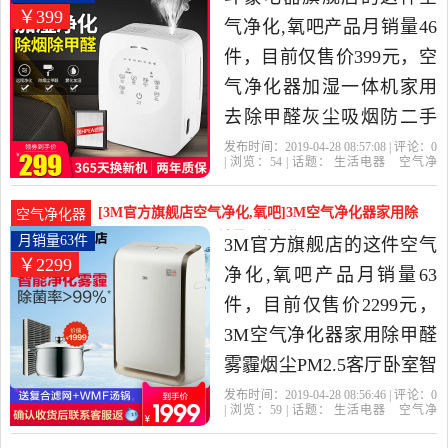
￥399
气净化,氧吧产品月销量46
件，目前仅售价399元，空
气净化器加湿一体机家用
去除甲醛灰尘吸烟防二手
烟神器小型桌面是2019年
发布时间：2019-04-28 08:57:08 | 评论：
0
| 浏览：
54
| 话题：
生活电器
空气净
斗蒙电器旗舰店精选生活
化
氧吧
斗蒙电器旗舰店
滤网
佛山
市
触摸式
电器当中性价比很高的空
[3M官方旗舰店空气净化,氧吧]3M空气净化器家用除
空气净化器
气净化,氧吧，由广东 佛山
甲醛雾霾烟尘PM月销量63件仅售2299元
月销量63件
3M官方旗舰店的这件空气
￥2299
发货。
净化,氧吧产品月销量63
件，目前仅售价2299元，
3M空气净化器家用除甲醛
雾霾烟尘PM2.5客厅卧室智
能净化机3087是2019年3M
发布时间：2019-04-28 08:56:46 | 评论：
0
| 浏览：
59
| 话题：
生活电器
空气净
官方旗舰店精选生活电器
化
氧吧
3M官方旗舰店
滤网
小
时
触摸式