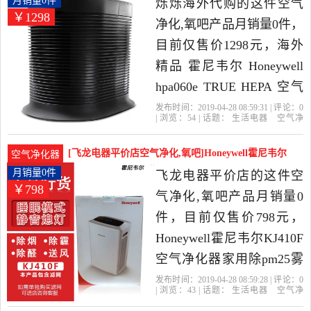
月销量0件
烁烁海外代购的这件空气
￥1298
净化,氧吧产品月销量0件，
目前仅售价1298元，海外
精品 霍尼韦尔 Honeywell
hpa060e TRUE HEPA 空气
净化器是2019年烁烁海外
发布时间：2019-04-28 08:59:31 | 评论：
0
| 浏览：
54
| 话题：
生活电器
空气净
代购精选生活电器当中性
化
氧吧
烁烁海外代购
滤芯
触摸
式
空气净化器
价比很高的空气净化,氧
[飞龙电器平价店空气净化,氧吧]Honeywell霍尼韦尔
空气净化器
吧，由德国发货。
KJ410月销量0件仅售798元
月销量0件
飞龙电器平价店的这件空
￥798
气净化,氧吧产品月销量0
件，目前仅售价798元，
Honeywell霍尼韦尔KJ410F
空气净化器家用除pm25雾
霾烟尘异味卧室是2019年
发布时间：2019-04-28 08:59:28 | 评论：
0
| 浏览：
43
| 话题：
生活电器
空气净
飞龙电器平价店精选生活
化
氧吧
飞龙电器平价店
滤网
小