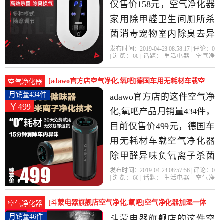
仅售价158元，空气净化器
家用除甲醛卫生间厕所杀
菌消毒宠物室内除臭去异
味机是2019年百慕王精选
发布时间：2019-04-28 08:58:17 | 评论：
0
| 浏览：
60
| 话题：
生活电器
空气净
生活电器当中性价比很高
化
氧吧
百慕王
触摸式
不支持
智
能
的空气净化,氧吧，由广东
[adawo官方店空气净化,氧吧]德国车用无耗材车载空
空气净化器
佛山发货。
气净化器除甲醛异月销量434件仅售499元
月销量434件
adawo官方店的这件空气净
￥499
化,氧吧产品月销量434件，
目前仅售价499元，德国车
用无耗材车载空气净化器
除甲醛异味负氧离子杀菌
负离子Tvoc是2019年adawo
发布时间：2019-04-28 08:57:56 | 评论：
0
| 浏览：
66
| 话题：
生活电器
空气净
官方店精选生活电器当中
化
氧吧
adawo官方店
杀菌
小时
触
摸式
性价比很高的空气净化,氧
[斗蒙电器旗舰店空气净化,氧吧]空气净化器加湿一体
空气净化器
吧，由江苏 南京发货。
机家用去除甲醛灰尘月销量46件仅售399元
月销量46件
斗蒙电器旗舰店的这件空