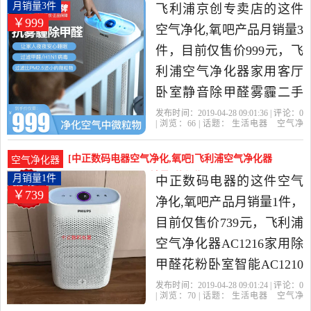
价比很高的空气净化,氧
家用客厅卧室静音除甲月销量3件仅售999元
月销量3件
飞利浦京创专卖店的这件
￥999
吧，由北京发货。
空气净化,氧吧产品月销量3
件，目前仅售价999元，飞
利浦空气净化器家用客厅
卧室静音除甲醛雾霾二手
烟智能净化器是2019年飞
发布时间：2019-04-28 09:01:36 | 评论：
0
| 浏览：
66
| 话题：
生活电器
空气净
利浦京创专卖店精选生活
化
氧吧
飞利浦京创专卖店
飞利
浦
小时
触摸式
电器当中性价比很高的空
[中正数码电器空气净化,氧吧]飞利浦空气净化器
空气净化器
气净化,氧吧，由北京发
AC1216家用除甲月销量1件仅售739元
月销量1件
中正数码电器的这件空气
￥739
货。
净化,氧吧产品月销量1件，
目前仅售价739元，飞利浦
空气净化器AC1216家用除
甲醛花粉卧室智能AC1210
款AC2888是2019年中正数
发布时间：2019-04-28 09:01:24 | 评论：
0
| 浏览：
70
| 话题：
生活电器
空气净
码电器精选生活电器当中
化
氧吧
中正数码电器
飞利浦
小