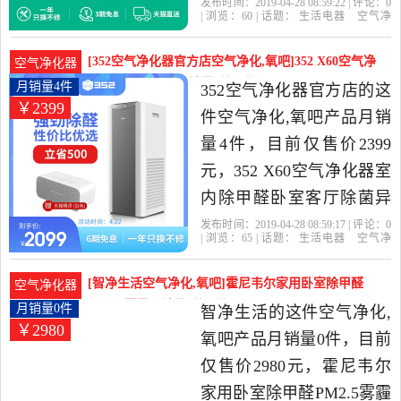
菌二手烟是2019年352旗舰
发布时间：2019-04-28 08:59:22 | 评论：
0
| 浏览：
60
| 话题：
生活电器
空气净
店精选生活电器当中性价
化
氧吧
352旗舰店
小时
智能
触摸
式
比很高的空气净化,氧吧，
[352空气净化器官方店空气净化,氧吧]352 X60空气净
空气净化器
由北京发货。
化器室内除甲醛月销量4件仅售2399元
月销量4件
352空气净化器官方店的这
￥2399
件空气净化,氧吧产品月销
量4件，目前仅售价2399
元，352 X60空气净化器室
内除甲醛卧室客厅除菌异
味二手烟是2019年352空气
发布时间：2019-04-28 08:59:17 | 评论：
0
| 浏览：
65
| 话题：
生活电器
空气净
净化器官方店精选生活电
化
氧吧
352空气净化器官方店
小
时
触摸式
交流电
器当中性价比很高的空气
[智净生活空气净化,氧吧]霍尼韦尔家用卧室除甲醛
空气净化器
净化,氧吧，由北京发货。
PM2.5雾霾月销量0件仅售2980元
月销量0件
智净生活的这件空气净化,
￥2980
氧吧产品月销量0件，目前
仅售价2980元，霍尼韦尔
家用卧室除甲醛PM2.5雾霾