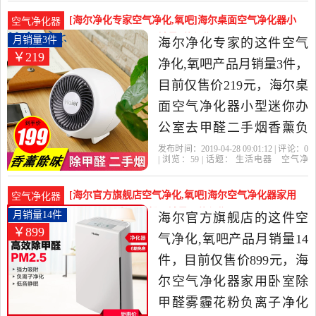
时
触摸式
性价比很高的空气净化,氧
[海尔净化专家空气净化,氧吧]海尔桌面空气净化器小
空气净化器
吧，由北京发货。
型迷你办公室去甲月销量3件仅售219元
月销量3件
海尔净化专家的这件空气
￥219
净化,氧吧产品月销量3件，
目前仅售价219元，海尔桌
面空气净化器小型迷你办
公室去甲醛二手烟香薰负
离子无耗材是2019年海尔
发布时间：2019-04-28 09:01:12 | 评论：
0
| 浏览：
59
| 话题：
生活电器
空气净
净化专家精选生活电器当
化
氧吧
海尔净化专家
海尔
触摸
式
不支持
中性价比很高的空气净化,
[海尔官方旗舰店空气净化,氧吧]海尔空气净化器家用
空气净化器
氧吧，由广东 广州发货。
卧室除甲醛雾霾花粉月销量14件仅售899元
月销量14件
海尔官方旗舰店的这件空
￥899
气净化,氧吧产品月销量14
件，目前仅售价899元，海
尔空气净化器家用卧室除
甲醛雾霾花粉负离子净化