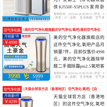
侠KJ550F-S5PLUS家用卧
室甲醛静音除雾霾棋牌是
发布时间：2019-04-28 09:00:15 | 评论：
0
| 浏览：
67
| 话题：
生活电器
空气净
2019年亚都净化器山东销
化
氧吧
亚都净化器山东销售
小
时
亚都
触摸式
售精选生活电器当中性价
[美的空气净化器旗舰店空气净化,氧吧]美的空气净化
空气净化器
比很高的空气净化,氧吧，
器除甲醛二手烟除霾pm2月销量7件仅售4998元
月销量7件
美的空气净化器旗舰店的
￥4998
由山东 济南发货。
这件空气净化,氧吧产品月
销量7件，目前仅售价4998
元，美的空气净化器除甲
醛二手烟除霾pm2.5氧吧客
厅办公室净化器A11是2019
发布时间：2019-04-28 08:59:49 | 评论：
0
| 浏览：
48
| 话题：
生活电器
空气净
年美的空气净化器旗舰店
化
氧吧
美的空气净化器旗舰店
滤
网
小时
触摸式
精选生活电器当中性价比
[天猫全球官方店（香港地区）空气净化,氧吧]【自
空气净化器
很高的空气净化,氧吧，由
营】Midea/美的 家用除甲醛月销量0件仅售4299元
月销量0件
天猫全球官方店（香港地
￥4299
上海发货。
区）的这件空气净化,氧吧