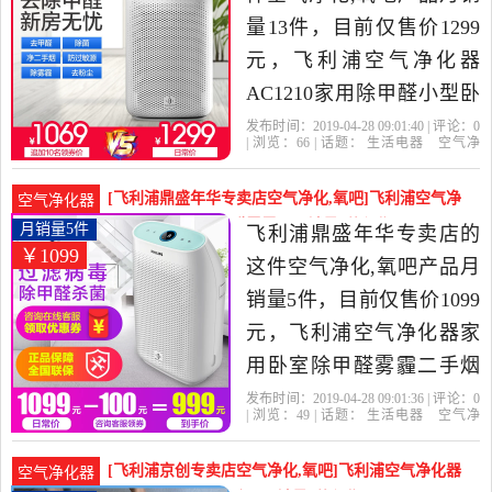
量13件，目前仅售价1299
元，飞利浦空气净化器
AC1210家用除甲醛小型卧
室室内去异味烟味净化机
发布时间：2019-04-28 09:01:40 | 评论：
0
| 浏览：
66
| 话题：
生活电器
空气净
是2019年飞利浦怡合辉专
化
氧吧
飞利浦怡合辉专卖店
飞利
浦
小时
触摸式
卖店精选生活电器当中性
[飞利浦鼎盛年华专卖店空气净化,氧吧]飞利浦空气净
空气净化器
价比很高的空气净化,氧
化器家用卧室除甲醛雾霾二月销量5件仅售1099元
月销量5件
飞利浦鼎盛年华专卖店的
￥1099
吧，由湖北 鄂州发货。
这件空气净化,氧吧产品月
销量5件，目前仅售价1099
元，飞利浦空气净化器家
用卧室除甲醛雾霾二手烟
杀菌PM2.5静音AC1210是
发布时间：2019-04-28 09:01:36 | 评论：
0
| 浏览：
49
| 话题：
生活电器
空气净
2019年飞利浦鼎盛年华专
化
氧吧
飞利浦鼎盛年华专卖店
飞利
浦
小时
触摸式
卖店精选生活电器当中性
[飞利浦京创专卖店空气净化,氧吧]飞利浦空气净化器
空气净化器