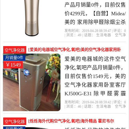
产品月销量0件，目前仅售
价4299元，【自营】Midea/
美的 家用除甲醛除烟尘杀
菌空气净化器KJ500G-A11
发布时间：2019-04-28 08:59:47 | 评论：
0
| 浏览：
49
| 话题：
生活电器
空气净
是2019年天猫全球官方店
化
氧吧
天猫全球官方店（香港地
区）
滤网
小时
触摸式
（香港地区）精选生活电
[爱美的电器城空气净化,氧吧]美的空气净化器家用卧
空气净化器
器当中性价比很高的空气
室客厅KJ500月销量0件仅售1549元
月销量0件
爱美的电器城的这件空气
￥1549
净化,氧吧，由河南 郑州发
净化,氧吧产品月销量0件，
货。
目前仅售价1549元，美的
空气净化器家用卧室客厅
KJ500G-E31除甲醛雾霾
KJ400G-E31是2019年爱美
发布时间：2019-04-28 08:59:42 | 评论：
0
| 浏览：
46
| 话题：
生活电器
空气净
的电器城精选生活电器当
化
氧吧
爱美的电器城
滤网
小
时
触摸式
中性价比很高的空气净化,
[烁烁海外代购空气净化,氧吧]海外精品 霍尼韦尔
空气净化器
氧吧，由北京发货。
Honeywel月销量0件仅售1298元