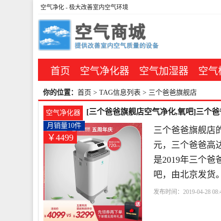
空气净化
- 极大改善室内空气环境
首页
空气净化器
空气加湿器
空气
你的位置：
首页
> TAG信息列表 > 三个爸爸旗舰店
[三个爸爸旗舰店空气净化,氧吧]三个爸爸
空气净化器
月销量10件
三个爸爸旗舰店的
￥4499
元，三个爸爸高达
是2019年三个
吧，由北京发货
发布时间：2019-04-28 08:4
时
浓度
风量