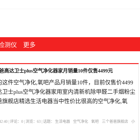
检测仪
更多
高达卫士plus空气净化器家月销量10件仅售4499元
这件空气净化,氧吧产品月销量10件，目前仅售价4499
卫士plus空气净化器家用室内清新机除甲醛二手烟粉尘
爸爸旗舰店精选生活电器当中性价比很高的空气净化,氧
。
2:40 | 评论：
0
| 浏览：
63
| 话题：
生活电器
空气净化
氧吧
三个爸爸旗舰店
小