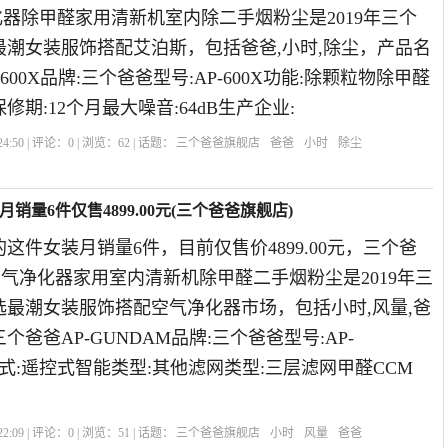
净化器除甲醛家用清新机室内除二手烟粉尘是2019年三个
最潮女装服饰搭配艾泊斯，包括爸爸,小时,除尘，产品名
600X品牌:三个爸爸型号:AP-600X功能:除颗粒物除甲醛
期:12个月最大噪音:64dB生产企业:
4:50 | 评论：
0
| 浏览：
62
| 话题：
三个爸爸旗舰店
爸爸
小时
除尘
销量6件仅售4899.00元(三个爸爸旗舰店)
这件女装月销量6件，目前仅售价4899.00元，三个爸
s空气净化器家用室内清新机除甲醛二手烟粉尘是2019年三
选最潮女装服饰搭配空气净化器市场，包括小时,风量,爸
爸爸AP-GUNDAM品牌:三个爸爸型号:AP-
方式:遥控式智能类型:其他滤网类型:三层滤网甲醛CCM
2:09 | 评论：
0
| 浏览：
51
| 话题：
三个爸爸旗舰店
小时
风量
爸爸