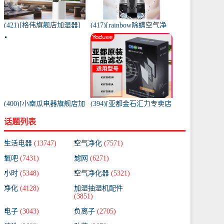
(421)[格伟旗舰店加湿器]
(417)[rainbow除螨空气净
工业加湿器大容量空气家
化,氧吧]美国原装进口水过
用月销量267件仅售398元
滤RAINBOW空气月销量0
件仅售31920元
(400)[小南瓜电器旗舰店加
(394)[亚都金石汇力专卖店
湿器]小南瓜加湿器家用静
净化,加湿抽湿机配件]亚都
话题列表
音卧室月销量198件仅售
空气净化器耗材滤网滤芯
59.9元
KJF28月销量0件仅售249元
生活电器
(13747)
空气净化
(7571)
氧吧
(7431)
滤网
(6271)
小时
(5348)
空气净化器
(5321)
净化
(4128)
加湿抽湿机配件
(3851)
电子
(3043)
负离子
(2705)