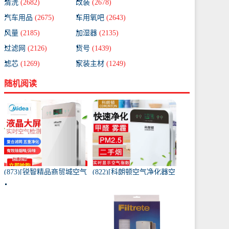
清洗
(2682)
改装
(2678)
汽车用品
(2675)
车用氧吧
(2643)
风量
(2185)
加湿器
(2135)
过滤网
(2126)
货号
(1439)
滤芯
(1269)
家装主材
(1249)
随机阅读
(873)[锐智精品商贸城空气
(822)[科朗顿空气净化器空
净化器]小米品质车载空气
气净化,氧吧]空气净化器除
净化器负离子车内氧吧月
甲醛家用客厅办公卧室除
销量0件仅售198元
雾月销量9件仅售168元