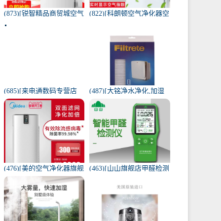
(873)[锐智精品商贸城空气
(822)[科朗顿空气净化器空
净化器]小米品质车载空气
气净化,氧吧]空气净化器除
净化器负离子车内氧吧月
甲醛家用客厅办公卧室除
销量0件仅售198元
雾月销量9件仅售168元
(685)[来电通数码专营店
(487)[大铭净水净化,加湿
USB加湿器]加湿器家用静
抽湿机配件]3M菲尔萃空
音卧室小米小型空气无线
气净化器静电滤网FACF月
可月销量213件仅售29元
销量1件仅售199元
(476)[美的空气净化器旗舰
(463)[山山旗舰店甲醛检测
店空气净化,氧吧]美的空气
仪]山山智能甲醛检测仪器
净化器家用除甲醛月销量
苯空气质量专业家月销量
170件仅售3698元
12件仅售298元