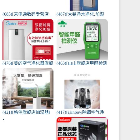
(685)[来电通数码专营店
(487)[大铭净水净化,加湿
USB加湿器]加湿器家用静
抽湿机配件]3M菲尔萃空
音卧室小米小型空气无线
气净化器静电滤网FACF月
可月销量213件仅售29元
销量1件仅售199元
(476)[美的空气净化器旗舰
(463)[山山旗舰店甲醛检测
店空气净化,氧吧]美的空气
仪]山山智能甲醛检测仪器
净化器家用除甲醛月销量
苯空气质量专业家月销量
170件仅售3698元
12件仅售298元
(421)[格伟旗舰店加湿器]
(417)[rainbow除螨空气净
工业加湿器大容量空气家
化,氧吧]美国原装进口水过
用月销量267件仅售398元
滤RAINBOW空气月销量0
件仅售31920元