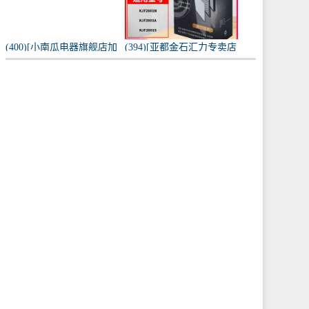
(400)[小南瓜电器旗舰店加
(394)[亚都金石汇力专卖店
湿器]小南瓜加湿器家用静
净化,加湿抽湿机配件]亚都
音卧室月销量198件仅售
空气净化器耗材滤网滤芯
59.9元
KJF28月销量0件仅售249元