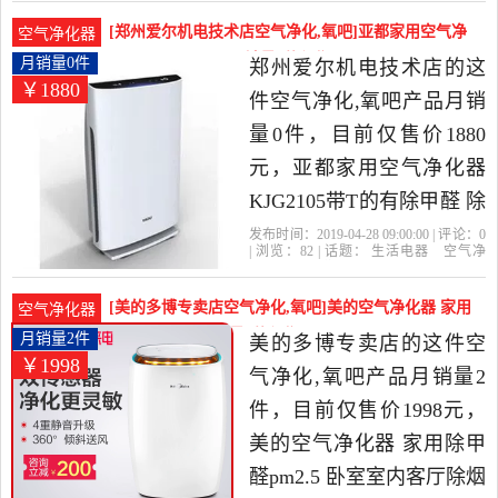
网
除尘
器当中性价比很高的空气
[郑州爱尔机电技术店空气净化,氧吧]亚都家用空气净
空气净化器
净化,氧吧，由北京发货。
化器KJG2105带T月销量0件仅售1880元
月销量0件
郑州爱尔机电技术店的这
￥1880
件空气净化,氧吧产品月销
量0件，目前仅售价1880
元，亚都家用空气净化器
KJG2105带T的有除甲醛 除
烟除尘 杀菌是2019年郑州
发布时间：2019-04-28 09:00:00 | 评论：
0
| 浏览：
82
| 话题：
生活电器
空气净
爱尔机电技术店精选生活
化
氧吧
郑州爱尔机电技术店
滤
网
亚都
除尘
电器当中性价比很高的空
[美的多博专卖店空气净化,氧吧]美的空气净化器 家用
空气净化器
气净化,氧吧，由河南 郑州
除甲醛pm2.5月销量2件仅售1998元
月销量2件
美的多博专卖店的这件空
￥1998
发货。
气净化,氧吧产品月销量2
件，目前仅售价1998元，
美的空气净化器 家用除甲
醛pm2.5 卧室室内客厅除烟