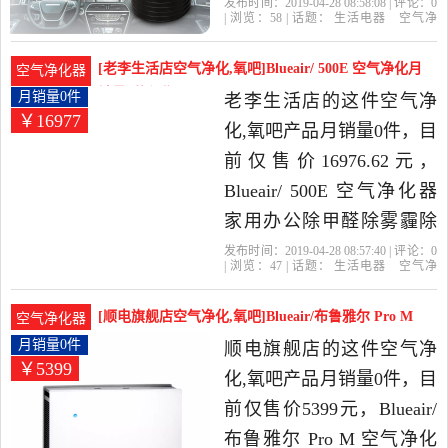
PM2.5现货是2019年小屋娃
发布时间：2019-04-28 08:58:08 | 评论：
0
| 浏览：
58
| 话题：
生活电器
空气净
娃精选生活电器当中性价
化
氧吧
小屋娃娃
负离子
花粉
除
尘
比很高的空气净化,氧吧，
[老李生活店空气净化,氧吧]Blueair/ 500E 空气净化月
空气净化器
由天津发货。
销量0件仅售16976.62元
月销量0件
老李生活店的这件空气净
￥16977
化,氧吧产品月销量0件，目
前仅售价16976.62元，
Blueair/ 500E 空气净化器
家用办公除甲醛除雾霾除
尘是2019年老李生活店精
发布时间：2019-04-28 08:57:40 | 评论：
0
| 浏览：
47
| 话题：
生活电器
空气净
选生活电器当中性价比很
化
氧吧
老李生活店
滤网
布鲁
除
尘
高的空气净化,氧吧，由广
[顺电旗舰店空气净化,氧吧]Blueair/布鲁雅尔 Pro M
空气净化器
东 深圳发货。
月销量0件仅售5399元
月销量0件
顺电旗舰店的这件空气净
￥5399
化,氧吧产品月销量0件，目
前仅售价5399元，Blueair/
布鲁雅尔 Pro M 空气净化