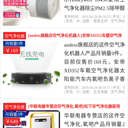
气净化器除尘PM2.5除甲醛
除异味是2019年清洁家企
发布时间：2019-04-28 08:59:25 | 评论：
0
| 浏览：
49
| 话题：
家装主材
空气净化
业店精选家装主材当中性
器
清洁家企业店
尼韦尔
整机
除
尘
价比很高的空气净化器，
[andess旗舰店空气净化机器人]安帝XD352车载空气净
空气净化器
由北京发货。
化器太阳能汽月销量0件仅售169元
月销量0件
andess旗舰店的这件空气净
￥169
化机器人产品月销量0件，
目前仅售价169元，安帝
XD352车载空气净化器太
阳能汽车内氧吧负离子香
薰除烟味PM2.5是2019年
发布时间：2019-04-28 08:59:17 | 评论：
0
| 浏览：
55
| 话题：
生活电器
空气净化
andess旗舰店精选生活电器
机器人
andess旗舰店
太阳能
花
粉
除尘
当中性价比很高的空气净
[华联电器专营店空气净化,氧吧]松下空气净化器家用
空气净化器
化机器人，由北京发货。
室内除烟除尘去异味月销量2件仅售649元
月销量2件
华联电器专营店的这件空
￥649
气净化,氧吧产品月销量2