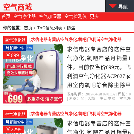
空气商城
导航
首页
空气净化器
空气加湿器
空气检测仪
更多
你的位置：
首页
> TAG信息列表 > 除尘
[求信电器专营店空气净化,氧吧]飞利浦空气净化器
空气净化器
ACP027家用室内月销量1件仅售699元
月销量1件
求信电器专营店的这件空
￥699
气净化,氧吧产品月销量1
件，目前仅售价699元，飞
利浦空气净化器ACP027家
用室内氧吧静音除尘除甲
醛雾霾杀菌是2019年求信
发布时间：2019-04-28 09:01:32 | 评论：
0
| 浏览：
59
| 话题：
生活电器
空气净
电器专营店精选生活电器
化
氧吧
求信电器专营店
飞利浦
滤
网
除尘
当中性价比很高的空气净
[求信电器专营店空气净化,氧吧]飞利浦空气净化器
空气净化器
化,氧吧，由江苏 南京发
AC3254家用智能月销量6件仅售2299元
月销量6件
求信电器专营店的这件空
￥2299
货。
气净化,氧吧产品月销量6