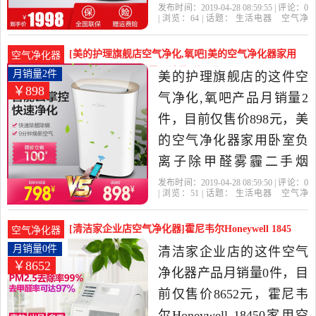
除尘负离子是2019年美的
发布时间：2019-04-28 08:59:55 | 评论：
0
| 浏览：
64
| 话题：
生活电器
空气净
多博专卖店精选生活电器
化
氧吧
美的多博专卖店
滤网
负离
子
除尘
当中性价比很高的空气净
[美的护理旗舰店空气净化,氧吧]美的空气净化器家用
空气净化器
化,氧吧，由江苏 南京发
卧室负离子除甲醛雾月销量2件仅售898元
月销量2件
美的护理旗舰店的这件空
￥898
货。
气净化,氧吧产品月销量2
件，目前仅售价898元，美
的空气净化器家用卧室负
离子除甲醛雾霾二手烟
pm2.5除烟除尘C46是2019
发布时间：2019-04-28 08:59:50 | 评论：
0
| 浏览：
51
| 话题：
生活电器
空气净
年美的护理旗舰店精选生
化
氧吧
美的护理旗舰店
滤网
负离
子
除尘
活电器当中性价比很高的
[清洁家企业店空气净化器]霍尼韦尔Honeywell 1845
空气净化器
空气净化,氧吧，由上海发
月销量0件仅售8652元
月销量0件
清洁家企业店的这件空气
￥8652
货。
净化器产品月销量0件，目
前仅售价8652元，霍尼韦
尔Honeywell 18450家用空