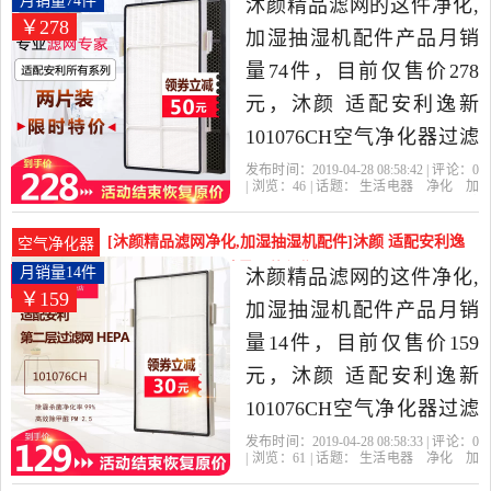
月销量74件
沐颜精品滤网的这件净化,
￥278
加湿抽湿机配件产品月销
量74件，目前仅售价278
元，沐颜 适配安利逸新
101076CH空气净化器过滤
网滤芯HEPA活性炭套装是
发布时间：2019-04-28 08:58:42 | 评论：
0
| 浏览：
46
| 话题：
生活电器
净化
加
2019年沐颜精品滤网精选
湿抽湿机配件
沐颜精品滤网
滤网
除
尘
个月
生活电器当中性价比很高
[沐颜精品滤网净化,加湿抽湿机配件]沐颜 适配安利逸
空气净化器
的净化,加湿抽湿机配件，
新101076CH空月销量14件仅售159元
月销量14件
沐颜精品滤网的这件净化,
￥159
由北京发货。
加湿抽湿机配件产品月销
量14件，目前仅售价159
元，沐颜 适配安利逸新
101076CH空气净化器过滤
网滤芯HEPA层是2019年沐
发布时间：2019-04-28 08:58:33 | 评论：
0
| 浏览：
61
| 话题：
生活电器
净化
加
颜精品滤网精选生活电器
湿抽湿机配件
沐颜精品滤网
过滤