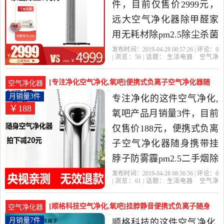
件，目前仅售价2999元，
远大空气净化器除甲醛家
用无耗材除pm2.5除尘杀菌
消除异味TA400-X是2019年
发布时间：2019-04-28 08:57:26 | 评论：
0
| 浏览：
56
| 话题：
生活电器
空气净
远大空品专卖店精选生活
化
氧吧
远大空品专卖店
远大
滤
网
除尘
电器当中性价比很高的空
[专注净化空气净化,氧吧]便携式负离子空气净化器随
空气净化器
气净化,氧吧，由湖南 长沙
身携带挂脖子月销量3件仅售188元
月销量3件
专注净化的这件空气净化,
￥188
发货。
氧吧产品月销量3件，目前
仅售价188元，便携式负离
子空气净化器随身携带挂
脖子防雾霾pm2.5二手烟除
甲醛是2019年专注净化精
发布时间：2019-04-28 08:56:56 | 评论：
0
| 浏览：
61
| 话题：
生活电器
空气净
选生活电器当中性价比很
化
氧吧
专注净化
负离子
花粉
除
尘
高的空气净化,氧吧，由上
[顺格科技空气净化,氧吧]挂脖静音便携式负离子随身
空气净化器
海发货。
空气净化器防月销量7件仅售168元
月销量7件
顺格科技的这件空气净化,