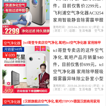
件，目前仅售价2299元，
飞利浦空气净化器AC3254
家用智能静音除雾霾甲醛
除尘AC3252升级版是2019
发布时间：2019-04-28 09:01:32 | 评论：
0
| 浏览：
57
| 话题：
生活电器
空气净
年求信电器专营店精选生
化
氧吧
求信电器专营店
飞利浦
滤
网
除尘
活电器当中性价比很高的
[tcl哥登专卖店空气净化,氧吧]tcl空气净化器 家用除甲
空气净化器
空气净化,氧吧，由北京发
醛吸烟雾霾月销量940件仅售699元
月销量940件
tcl哥登专卖店的这件空气
￥699
货。
净化,氧吧产品月销量940
件，目前仅售价699元，tcl
空气净化器 家用除甲醛吸
烟雾霾异味除尘卧室小型
负离子氧静音是2019年tcl
发布时间：2019-04-28 09:01:02 | 评论：
0
| 浏览：
67
| 话题：
生活电器
空气净
哥登专卖店精选生活电器
化
氧吧
tcl哥登专卖店
滤网
负离
子
除尘
当中性价比很高的空气净
[汉朗旗舰店空气净化,氧吧]TIPON德国汉朗商用家用
空气净化器