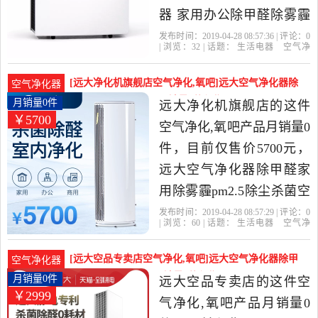
器 家用办公除甲醛除雾霾
除尘是2019年顺电旗舰店
发布时间：2019-04-28 08:57:36 | 评论：
0
| 浏览：
32
| 话题：
生活电器
空气净
精选生活电器当中性价比
化
氧吧
顺电旗舰店
布鲁
滤网
除
尘
很高的空气净化,氧吧，由
[远大净化机旗舰店空气净化,氧吧]远大空气净化器除
空气净化器
广东 深圳发货。
甲醛家用除雾霾pm2月销量0件仅售5700元
月销量0件
远大净化机旗舰店的这件
￥5700
空气净化,氧吧产品月销量0
件，目前仅售价5700元，
远大空气净化器除甲醛家
用除雾霾pm2.5除尘杀菌空
气净化机TB400是2019年远
发布时间：2019-04-28 08:57:29 | 评论：
0
| 浏览：
60
| 话题：
生活电器
空气净
大净化机旗舰店精选生活
化
氧吧
远大净化机旗舰店
远大
滤
网
除尘
电器当中性价比很高的空
[远大空品专卖店空气净化,氧吧]远大空气净化器除甲
空气净化器
气净化,氧吧，由湖南 长沙
醛家用无耗材除pm月销量0件仅售2999元
月销量0件
远大空品专卖店的这件空
￥2999
发货。
气净化,氧吧产品月销量0