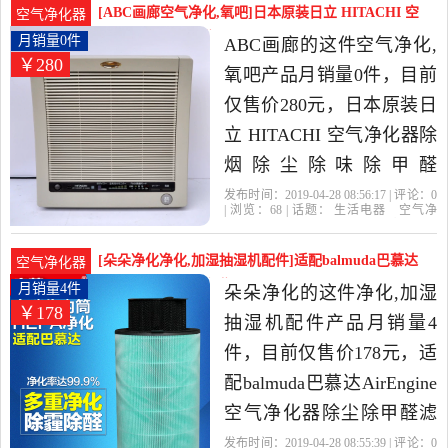
中性价比很高的空气净化,
[ABC画廊空气净化,氧吧]日本原装日立 HITACHI 空
空气净化器
氧吧，由浙江 杭州发货。
气净月销量0件仅售280元
月销量0件
ABC画廊的这件空气净化,
￥280
氧吧产品月销量0件，目前
仅售价280元，日本原装日
立 HITACHI 空气净化器除
烟除尘除味除甲醛
PM2.5(3)是2019年ABC画
发布时间：2019-04-28 08:56:17 | 评论：
0
| 浏览：
68
| 话题：
生活电器
空气净
廊精选生活电器当中性价
化
氧吧
ABC画廊
日立
除尘
杀
菌
比很高的空气净化,氧吧，
[朵朵净化净化,加湿抽湿机配件]适配balmuda巴慕达
空气净化器
由浙江 台州发货。
AirEng月销量4件仅售178元
月销量4件
朵朵净化的这件净化,加湿
￥178
抽湿机配件产品月销量4
件，目前仅售价178元，适
配balmuda巴慕达AirEngine
空气净化器除尘除甲醛滤
芯过滤网包邮是2019年朵
发布时间：2019-04-28 08:55:39 | 评论：
0