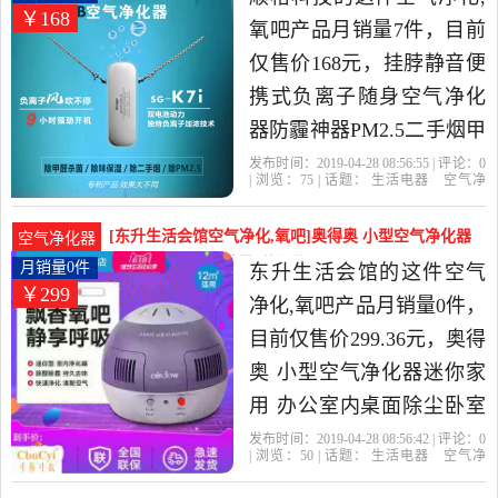
￥168
氧吧产品月销量7件，目前
仅售价168元，挂脖静音便
携式负离子随身空气净化
器防霾神器PM2.5二手烟甲
醛是2019年顺格科技精选
发布时间：2019-04-28 08:56:55 | 评论：
0
| 浏览：
75
| 话题：
生活电器
空气净
生活电器当中性价比很高
化
氧吧
顺格科技
负离子
花粉
除
尘
的空气净化,氧吧，由广东
[东升生活会馆空气净化,氧吧]奥得奥 小型空气净化器
空气净化器
深圳发货。
迷你家用 办公月销量0件仅售299.36元
月销量0件
东升生活会馆的这件空气
￥299
净化,氧吧产品月销量0件，
目前仅售价299.36元，奥得
奥 小型空气净化器迷你家
用 办公室内桌面除尘卧室
负离子氧吧是2019年东升
发布时间：2019-04-28 08:56:42 | 评论：
0
| 浏览：
50
| 话题：
生活电器
空气净
生活会馆精选生活电器当
化
氧吧
东升生活会馆
负离子
滤
网
除尘