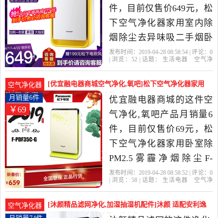
件，目前仅售价649元，松
下空气净化器家用室内除
烟除尘去异味吸二手烟卧
室氧吧PDJ30C是2019年华
发布时间：2019-04-28 08:58:54 | 评论：
0
| 浏览：
52
| 话题：
生活电器
空气净
联电器专营店精选生活电
化
氧吧
华联电器专营店
松下
滤
网
除尘
器当中性价比很高的空气
[优宜融电器商城空气净化,氧吧]松下空气净化器家用
空气净化器
净化,氧吧，由浙江 宁波发
卧室除PM2.5雾月销量6件仅售69元
月销量6件
优宜融电器商城的这件空
￥69
货。
气净化,氧吧产品月销量6
件，目前仅售价69元，松
下空气净化器家用卧室除
PM2.5雾霾净烟除尘F-
PDF35C-G是2019年优宜融
发布时间：2019-04-28 08:58:52 | 评论：
0
| 浏览：
58
| 话题：
生活电器
空气净
电器商城精选生活电器当
化
氧吧
优宜融电器商城
松下
滤
网
除尘
中性价比很高的空气净化,
[沐颜精品滤网净化,加湿抽湿机配件]沐颜 适配安利逸
空气净化器
氧吧，由江苏 南京发货。
新101076CH空月销量74件仅售278元