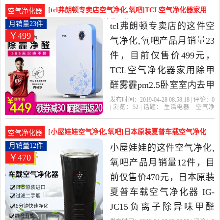
网
滤网
除尘
当中性价比很高的净化,加
[tcl弗朗顿专卖店空气净化,氧吧]TCL空气净化器家用
空气净化器
湿抽湿机配件，由北京发
除甲醛雾霾pm2月销量23件仅售499元
月销量23件
tcl弗朗顿专卖店的这件空
￥499
货。
气净化,氧吧产品月销量23
件，目前仅售价499元，
TCL空气净化器家用除甲
醛雾霾pm2.5卧室室内去甲
醛负离子除烟除尘是2019
发布时间：2019-04-28 08:58:18 | 评论：
0
| 浏览：
52
| 话题：
生活电器
空气净
年tcl弗朗顿专卖店精选生
化
氧吧
tcl弗朗顿专卖店
滤网
负离
子
除尘
活电器当中性价比很高的
[小屋娃娃空气净化,氧吧]日本原装夏普车载空气净化
空气净化器
空气净化,氧吧，由广东 佛
器 IG-J月销量12件仅售470元
月销量12件
小屋娃娃的这件空气净化,
￥470
山发货。
氧吧产品月销量12件，目
前仅售价470元，日本原装
夏普车载空气净化器 IG-
JC15负离子除异味甲醛