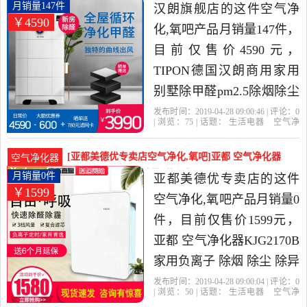
化,氧吧，由北京发货。
别墅除甲醛月销量147件仅售4590元
月销量147件
汉朗旗舰店的这件空气净
￥4590
化,氧吧产品月销量147件，
目前仅售价4590元，
TIPON德国汉朗商用家用
别墅除甲醛pm2.5除烟除尘
负离子空气净化器是2019
发布时间：2019-04-28 09:00:46 | 评论：
0
| 浏览：
75
| 话题：
生活电器
空气净
年汉朗旗舰店精选生活电
化
氧吧
汉朗旗舰店
负离子
滤
网
除尘
器当中性价比很高的空气
[亚都美德优专卖店空气净化,氧吧]亚都 空气净化器
空气净化器
净化,氧吧，由广东 珠海发
KJG2170B家用月销量0件仅售1599元
月销量0件
亚都美德优专卖店的这件
￥1599
货。
空气净化,氧吧产品月销量0
件，目前仅售价1599元，
亚都 空气净化器KJG2170B
家用负离子 除烟 除尘 除异
味 除PM2.5是2019年亚都
发布时间：2019-04-28 09:00:04 | 评论：
0
| 浏览：
50
| 话题：
生活电器
空气净
美德优专卖店精选生活电
化
氧吧
亚都美德优专卖店
亚都
滤