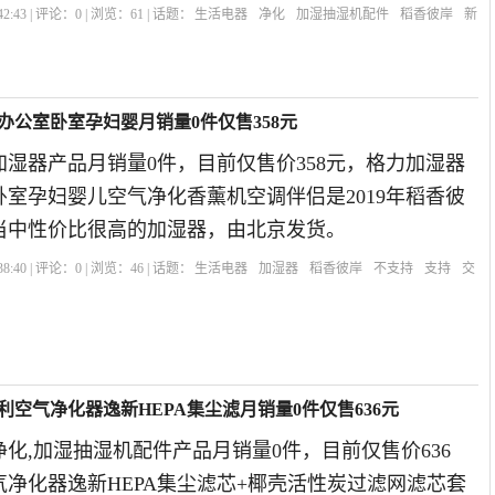
2:43 | 评论：
0
| 浏览：
61
| 话题：
生活电器
净化
加湿抽湿机配件
稻香彼岸
新
办公室卧室孕妇婴月销量0件仅售358元
湿器产品月销量0件，目前仅售价358元，格力加湿器
室孕妇婴儿空气净化香薰机空调伴侣是2019年稻香彼
当中性价比很高的加湿器，由北京发货。
8:40 | 评论：
0
| 浏览：
46
| 话题：
生活电器
加湿器
稻香彼岸
不支持
支持
交
利空气净化器逸新HEPA集尘滤月销量0件仅售636元
化,加湿抽湿机配件产品月销量0件，目前仅售价636
净化器逸新HEPA集尘滤芯+椰壳活性炭过滤网滤芯套