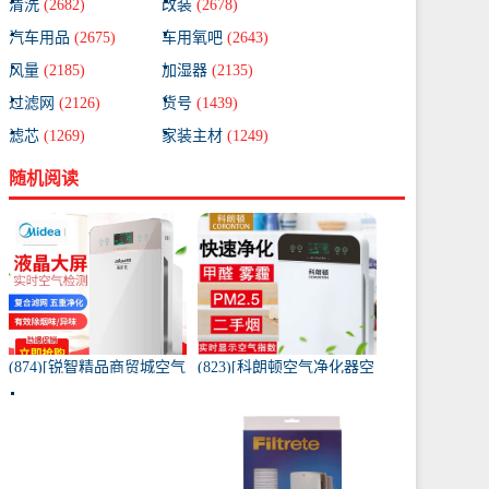
清洗
(2682)
改装
(2678)
汽车用品
(2675)
车用氧吧
(2643)
风量
(2185)
加湿器
(2135)
过滤网
(2126)
货号
(1439)
滤芯
(1269)
家装主材
(1249)
随机阅读
(874)[锐智精品商贸城空气
(823)[科朗顿空气净化器空
净化器]小米品质车载空气
气净化,氧吧]空气净化器除
净化器负离子车内氧吧月
甲醛家用客厅办公卧室除
销量0件仅售198元
雾月销量9件仅售168元