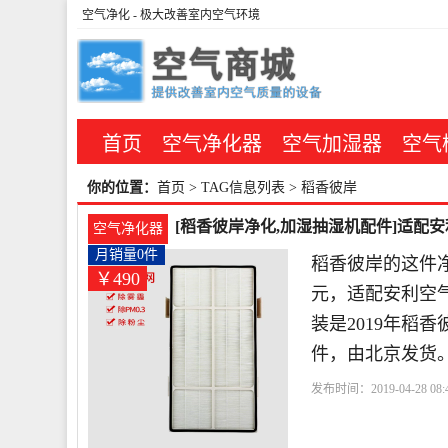
空气净化
- 极大改善室内空气环境
首页
空气净化器
空气加湿器
空气
你的位置：
首页
> TAG信息列表 > 稻香彼岸
[稻香彼岸净化,加湿抽湿机配件]适配安利
空气净化器
月销量0件
稻香彼岸的这件净
￥490
元，适配安利空气净
装是2019年稻
件，由北京发货
发布时间：2019-04-28 08:4
化器
滤网
利空