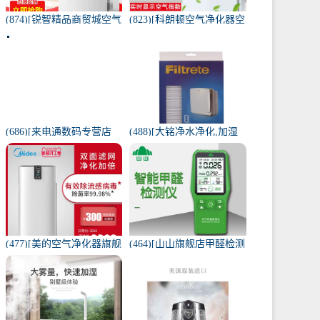
(874)[锐智精品商贸城空气
(823)[科朗顿空气净化器空
净化器]小米品质车载空气
气净化,氧吧]空气净化器除
净化器负离子车内氧吧月
甲醛家用客厅办公卧室除
销量0件仅售198元
雾月销量9件仅售168元
(686)[来电通数码专营店
(488)[大铭净水净化,加湿
USB加湿器]加湿器家用静
抽湿机配件]3M菲尔萃空
音卧室小米小型空气无线
气净化器静电滤网FACF月
可月销量213件仅售29元
销量1件仅售199元
(477)[美的空气净化器旗舰
(464)[山山旗舰店甲醛检测
店空气净化,氧吧]美的空气
仪]山山智能甲醛检测仪器
净化器家用除甲醛月销量
苯空气质量专业家月销量
170件仅售3698元
12件仅售298元