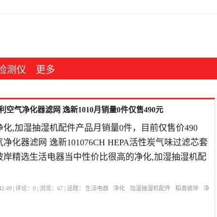
检测仪
更多
空气净化器滤网 逸新1010月销量0件仅售490元
化,加湿抽湿机配件产品月销量0件，目前仅售价490
化器滤网 逸新101076CH HEPA活性炭气味过滤芯套
香彼岸精选生活电器当中性价比很高的净化,加湿抽湿机配
。
2:49 | 评论：
0
| 浏览：
67
| 话题：
生活电器
净化
加湿抽湿机配件
稻香彼岸
净