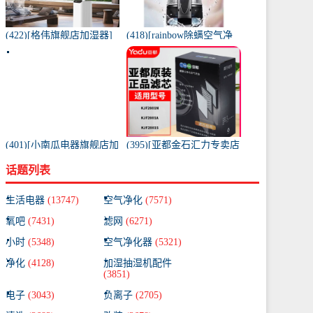
(422)[格伟旗舰店加湿器]
(418)[rainbow除螨空气净
工业加湿器大容量空气家
化,氧吧]美国原装进口水过
用月销量267件仅售398元
滤RAINBOW空气月销量0
件仅售31920元
(401)[小南瓜电器旗舰店加
(395)[亚都金石汇力专卖店
湿器]小南瓜加湿器家用静
净化,加湿抽湿机配件]亚都
话题列表
音卧室月销量198件仅售
空气净化器耗材滤网滤芯
59.9元
KJF28月销量0件仅售249元
生活电器
(13747)
空气净化
(7571)
氧吧
(7431)
滤网
(6271)
小时
(5348)
空气净化器
(5321)
净化
(4128)
加湿抽湿机配件
(3851)
电子
(3043)
负离子
(2705)