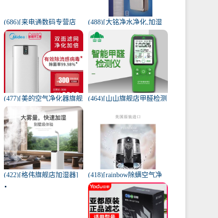
(686)[来电通数码专营店
(488)[大铭净水净化,加湿
USB加湿器]加湿器家用静
抽湿机配件]3M菲尔萃空
音卧室小米小型空气无线
气净化器静电滤网FACF月
可月销量213件仅售29元
销量1件仅售199元
(477)[美的空气净化器旗舰
(464)[山山旗舰店甲醛检测
店空气净化,氧吧]美的空气
仪]山山智能甲醛检测仪器
净化器家用除甲醛月销量
苯空气质量专业家月销量
170件仅售3698元
12件仅售298元
(422)[格伟旗舰店加湿器]
(418)[rainbow除螨空气净
工业加湿器大容量空气家
化,氧吧]美国原装进口水过
用月销量267件仅售398元
滤RAINBOW空气月销量0
件仅售31920元