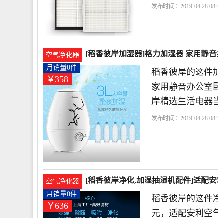
发布时间：2019-04-28 08:4
安
微粒
滤网
[稻香彼岸加湿器]格力加湿器 家用静音
空气净化器
月销量0件
稻香彼岸的这件加
￥358
家用静音办公室卧
岸精选生活电器
发布时间：2019-04-28 08:3
流电
[稻香彼岸净化,加湿抽湿机配件]适配安
空气净化器
月销量0件
稻香彼岸的这件净
￥636
元，适配安利空气