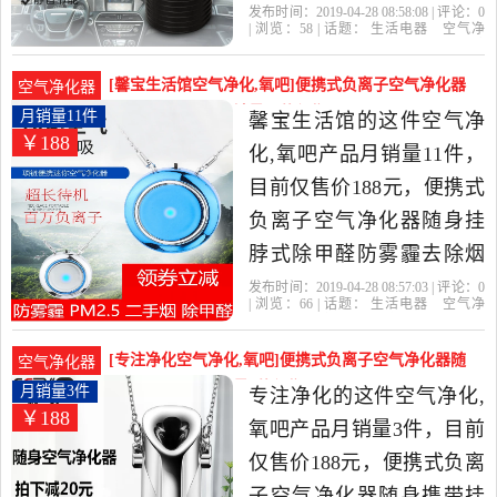
PM2.5现货是2019年小屋娃
发布时间：2019-04-28 08:58:08 | 评论：
0
| 浏览：
58
| 话题：
生活电器
空气净
娃精选生活电器当中性价
化
氧吧
小屋娃娃
负离子
花粉
除
尘
比很高的空气净化,氧吧，
[馨宝生活馆空气净化,氧吧]便携式负离子空气净化器
空气净化器
由天津发货。
随身挂脖式除甲月销量11件仅售188元
月销量11件
馨宝生活馆的这件空气净
￥188
化,氧吧产品月销量11件，
目前仅售价188元，便携式
负离子空气净化器随身挂
脖式除甲醛防雾霾去除烟
味防二手烟是2019年馨宝
发布时间：2019-04-28 08:57:03 | 评论：
0
| 浏览：
66
| 话题：
生活电器
空气净
生活馆精选生活电器当中
化
氧吧
馨宝生活馆
负离子
宝
蓝
花粉
性价比很高的空气净化,氧
[专注净化空气净化,氧吧]便携式负离子空气净化器随
空气净化器
吧，由上海发货。
身携带挂脖子月销量3件仅售188元
月销量3件
专注净化的这件空气净化,
￥188
氧吧产品月销量3件，目前
仅售价188元，便携式负离
子空气净化器随身携带挂