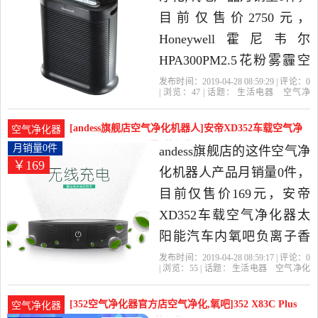
目前仅售价2750元，
Honeywell霍尼韦尔
HPA300PM2.5花粉雾霾空
气净化器 家用办公室是
发布时间：2019-04-28 08:59:29 | 评论：
0
| 浏览：
47
| 话题：
生活电器
空气净
2019年洋粑粑US代购精选
化
氧吧
洋粑粑US代购
小时
花
粉
空气净化器
生活电器当中性价比很高
[andess旗舰店空气净化机器人]安帝XD352车载空气净
空气净化器
的空气净化,氧吧，由广东
化器太阳能汽月销量0件仅售169元
月销量0件
andess旗舰店的这件空气净
￥169
广州发货。
化机器人产品月销量0件，
目前仅售价169元，安帝
XD352车载空气净化器太
阳能汽车内氧吧负离子香
薰除烟味PM2.5是2019年
发布时间：2019-04-28 08:59:17 | 评论：
0
| 浏览：
55
| 话题：
生活电器
空气净化
andess旗舰店精选生活电器
机器人
andess旗舰店
太阳能
花
粉
除尘
当中性价比很高的空气净
[352空气净化器官方店空气净化,氧吧]352 X83C Plus
空气净化器