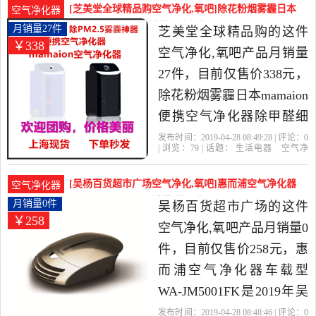
电器当中性价比很高的空
[芝美堂全球精品购空气净化,氧吧]除花粉烟雾霾日本
空气净化器
气净化,氧吧，由广东 深圳
mamaion便携空月销量27件仅售338元
月销量27件
芝美堂全球精品购的这件
￥338
发货。
空气净化,氧吧产品月销量
27件，目前仅售价338元，
除花粉烟雾霾日本mamaion
便携空气净化器除甲醛细
菌PM2.5迷你口罩是2019年
发布时间：2019-04-28 08:49:28 | 评论：
0
| 浏览：
79
| 话题：
生活电器
空气净
芝美堂全球精品购精选生
化
氧吧
芝美堂全球精品购
新款
负
离子
花粉
活电器当中性价比很高的
[吴杨百货超市广场空气净化,氧吧]惠而浦空气净化器
空气净化器
空气净化,氧吧，由上海发
车载型WA-JM50月销量0件仅售258元
月销量0件
吴杨百货超市广场的这件
￥258
货。
空气净化,氧吧产品月销量0
件，目前仅售价258元，惠
而浦空气净化器车载型
WA-JM5001FK是2019年吴
杨百货超市广场精选生活
发布时间：2019-04-28 08:48:46 | 评论：
0