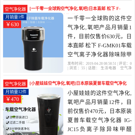
下
中性价比很高的空气净化
[一千零一全球购空气净化,氧吧]日本直邮 松下 F-
空气净化器
器，由上海发货。
GMK01车载空月销量1件仅售630元
月销量1件
一千零一全球购的这件空
￥630
气净化,氧吧产品月销量1
件，目前仅售价630元，日
本直邮 松下 F-GMK01车载
空气离子净化器除味除甲
醛新车净化是2019年一千
发布时间：2019-04-28 08:58:51 | 评论：
0
| 浏览：
55
| 话题：
生活电器
空气净
零一全球购精选生活电器
化
氧吧
一千零一全球购
松下
电
源
花粉
当中性价比很高的空气净
[小屋娃娃空气净化,氧吧]日本原装夏普车载空气净化
空气净化器
化,氧吧，由日本发货。
器 IG-J月销量12件仅售470元
月销量12件
小屋娃娃的这件空气净化,
￥470
氧吧产品月销量12件，目
前仅售价470元，日本原装
夏普车载空气净化器 IG-
JC15负离子除异味甲醛