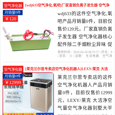
粉
个月
器当中性价比很高的空气
[wdj633空气净化,氧吧]厂家直销负离子发生器 空气净
空气净化器
净化,氧吧，由北京发货。
化器核心月销量0件仅售120元
月销量0件
wdj633的这件空气净化,氧
￥120
吧产品月销量0件，目前仅
售价120元，厂家直销负离
子发生器 空气净化器核心
配件除二手烟粉尘异味 促
销是2019年wdj633精选生
发布时间：2019-04-28 08:53:57 | 评论：
0
| 浏览：
51
| 话题：
生活电器
空气净
活电器当中性价比很高的
化
氧吧
wdj633
负离子
型号
花
粉
空气净化,氧吧，由福建 厦
[莱克兰尔思专卖店空气净化机器人]LEXY/莱克 大洁
空气净化器
门发货。
净空气量空气净化月销量0件仅售12999元
月销量0件
莱克兰尔思专卖店的这件
￥12999
空气净化机器人产品月销
量0件，目前仅售价12999
元，LEXY/莱克 大洁净空
气量空气净化器别墅大平