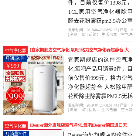
件，目前仅售价1398元，
TCL家用空气净化器除甲
醛去花粉雾霾pm2.5办公室
内客厅负离子加湿是2019
发布时间：2019-04-28 08:52:25 | 评论：
0
| 浏览：
67
| 话题：
生活电器
空气净
年哲哲空气净化屋精选生
化
氧吧
哲哲空气净化屋
滤网
负离
子
花粉
活电器当中性价比很高的
[宜家期舰店空气净化,氧吧]格力空气净化器超静音 大
空气净化器
空气净化,氧吧，由上海发
松除甲醛花粉月销量0件仅售999元
月销量0件
宜家期舰店的这件空气净
￥999
货。
化,氧吧产品月销量0件，目
前仅售价999元，格力空气
净化器超静音 大松除甲醛
花粉除尘除雾霾PM2.5无耗
材是2019年宜家期舰店精
发布时间：2019-04-28 08:51:44 | 评论：
0
| 浏览：
47
| 话题：
生活电器
空气净
选生活电器当中性价比很
化
氧吧
宜家期舰店
小时
风量
花
粉
高的空气净化,氧吧，由陕
[Beurer海外旗舰店空气净化,氧吧]Beurer德国进口无
空气净化器
西 西安发货。
耗材空气净化器月销量20件仅售1499元
月销量20件
Beurer海外旗舰店的这件空