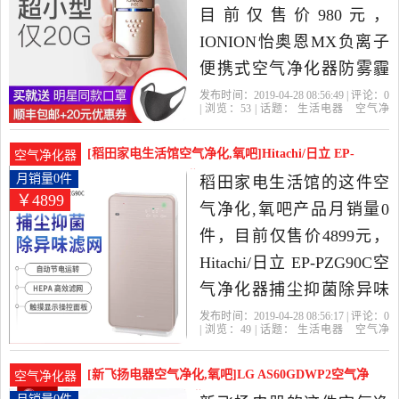
目前仅售价980元，
IONION怡奥恩MX负离子
便携式空气净化器防雾霾
电子口罩日本是2019年一
发布时间：2019-04-28 08:56:49 | 评论：
0
| 浏览：
53
| 话题：
生活电器
空气净
米阳光日淘精选生活电器
化
氧吧
一米阳光日淘
负离子
空气
净化器
花粉
当中性价比很高的空气净
[稻田家电生活馆空气净化,氧吧]Hitachi/日立 EP-
空气净化器
化,氧吧，由广东 深圳发
PZG9月销量0件仅售4899元
月销量0件
稻田家电生活馆的这件空
￥4899
货。
气净化,氧吧产品月销量0
件，目前仅售价4899元，
Hitachi/日立 EP-PZG90C空
气净化器捕尘抑菌除异味
滤网是2019年稻田家电生
发布时间：2019-04-28 08:56:17 | 评论：
0
| 浏览：
49
| 话题：
生活电器
空气净
活馆精选生活电器当中性
化
氧吧
稻田家电生活馆
日立
联
保
花粉
价比很高的空气净化,氧
[新飞扬电器空气净化,氧吧]LG AS60GDWP2空气净
空气净化器
吧，由上海发货。
化器家月销量0件仅售4850元