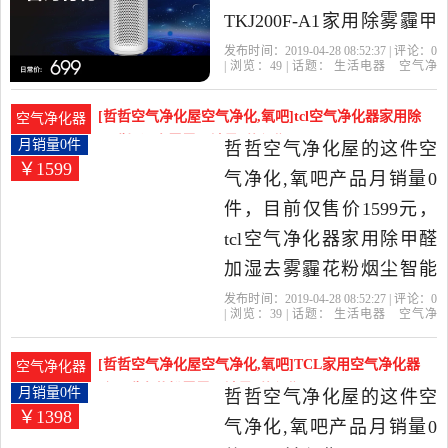
TKJ200F-A1家用除雾霾甲
醛负离子花粉卧室静音是
发布时间：2019-04-28 08:52:37 | 评论：
0
| 浏览：
49
| 话题：
生活电器
空气净
2019年TCL华东世讯品牌
化
氧吧
TCL华东世讯品牌店
滤
网
负离子
花粉
店精选生活电器当中性价
[哲哲空气净化屋空气净化,氧吧]tcl空气净化器家用除
空气净化器
比很高的空气净化,氧吧，
甲醛加湿去雾霾月销量0件仅售1599元
月销量0件
哲哲空气净化屋的这件空
￥1599
由江苏 南京发货。
气净化,氧吧产品月销量0
件，目前仅售价1599元，
tcl空气净化器家用除甲醛
加湿去雾霾花粉烟尘智能
负离子办公室内是2019年
发布时间：2019-04-28 08:52:27 | 评论：
0
| 浏览：
39
| 话题：
生活电器
空气净
哲哲空气净化屋精选生活
化
氧吧
哲哲空气净化屋
滤网
负离
子
花粉
电器当中性价比很高的空
[哲哲空气净化屋空气净化,氧吧]TCL家用空气净化器
空气净化器
气净化,氧吧，由上海发
除甲醛去花粉雾霾月销量0件仅售1398元
月销量0件
哲哲空气净化屋的这件空
￥1398
货。
气净化,氧吧产品月销量0