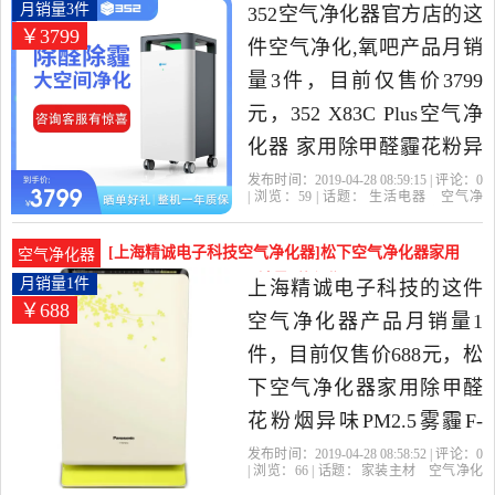
化机器人，由北京发货。
空气净化器月销量3件仅售3799元
月销量3件
352空气净化器官方店的这
￥3799
件空气净化,氧吧产品月销
量3件，目前仅售价3799
元，352 X83C Plus空气净
化器 家用除甲醛霾花粉异
味新款是2019年352空气净
发布时间：2019-04-28 08:59:15 | 评论：
0
| 浏览：
59
| 话题：
生活电器
空气净
化器官方店精选生活电器
化
氧吧
352空气净化器官方店
小
时
滤网
花粉
当中性价比很高的空气净
[上海精诚电子科技空气净化器]松下空气净化器家用
空气净化器
化,氧吧，由北京发货。
除甲醛花粉烟异味P月销量1件仅售688元
月销量1件
上海精诚电子科技的这件
￥688
空气净化器产品月销量1
件，目前仅售价688元，松
下空气净化器家用除甲醛
花粉烟异味PM2.5雾霾F-
PDF35C是2019年上海精诚
发布时间：2019-04-28 08:58:52 | 评论：
0
| 浏览：
66
| 话题：
家装主材
空气净化
电子科技精选家装主材当
器
上海精诚电子科技
花粉
异味
松