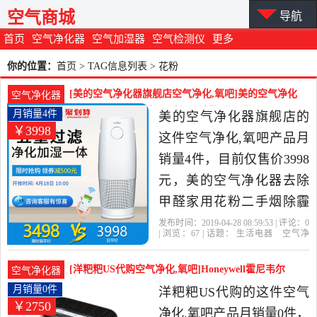
空气商城
导航
首页
空气净化器
空气加湿器
空气检测仪
更多
你的位置：
首页
> TAG信息列表 > 花粉
[美的空气净化器旗舰店空气净化,氧吧]美的空气净化
空气净化器
器去除甲醛家用花粉二手烟月销量4件仅售3998元
月销量4件
美的空气净化器旗舰店的
￥3998
这件空气净化,氧吧产品月
销量4件，目前仅售价3998
元，美的空气净化器去除
甲醛家用花粉二手烟除霾
pm2.5氧吧加湿一体是2019
发布时间：2019-04-28 08:59:53 | 评论：
0
| 浏览：
67
| 话题：
生活电器
空气净
年美的空气净化器旗舰店
化
氧吧
美的空气净化器旗舰店
小
时
滤网
花粉
精选生活电器当中性价比
[洋粑粑US代购空气净化,氧吧]Honeywell霍尼韦尔
空气净化器
很高的空气净化,氧吧，由
HPA30月销量0件仅售2750元
月销量0件
洋粑粑US代购的这件空气
￥2750
河南 郑州发货。
净化,氧吧产品月销量0件，