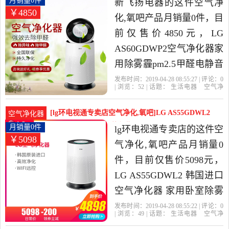
月销量0件
新飞扬电器的这件空气净
￥4850
化,氧吧产品月销量0件，目
前仅售价4850元，LG
AS60GDWP2空气净化器家
用除雾霾pm2.5甲醛电静音
杀菌360净化是2019年新飞
发布时间：2019-04-28 08:55:27 | 评论：
0
| 浏览：
52
| 话题：
生活电器
空气净
扬电器精选生活电器当中
化
氧吧
新飞扬电器
花粉
噪音
定
时
性价比很高的空气净化,氧
[lg环电视通专卖店空气净化,氧吧]LG AS55GDWL2
空气净化器
吧，由广东 广州发货。
韩国进口空月销量0件仅售5098元
月销量0件
lg环电视通专卖店的这件空
￥5098
气净化,氧吧产品月销量0
件，目前仅售价5098元，
LG AS55GDWL2 韩国进口
空气净化器 家用卧室除雾
霾PM2.5甲醛是2019年lg环
发布时间：2019-04-28 08:55:22 | 评论：
0
| 浏览：
49
| 话题：
生活电器
空气净
电视通专卖店精选生活电
化
氧吧
lg环电视通专卖店
联保
花