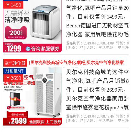
￥1499
气净化,氧吧产品月销量20
件，目前仅售价1499元，
Beurer德国进口无耗材空气
净化器 家用氧吧除花粉毛
发二手烟LW220是2019年
发布时间：2019-04-28 08:51:09 | 评论：
0
| 浏览：
37
| 话题：
生活电器
空气净
Beurer海外旗舰店精选生活
化
氧吧
Beurer海外旗舰店
花粉
空
气净化器
小时
电器当中性价比很高的空
[贝尔克科技商城空气净化,氧吧]贝尔克空气净化器家
空气净化器
气净化,氧吧，由浙江 杭州
用卧室除甲醛雾霾花月销量8件仅售2699元
月销量8件
贝尔克科技商城的这件空
￥2699
发货。
气净化,氧吧产品月销量8
件，目前仅售价2699元，
贝尔克空气净化器家用卧
室除甲醛雾霾花粉pm2.5氧
吧工业级过滤器是2019年
发布时间：2019-04-28 08:49:46 | 评论：
0
| 浏览：
47
| 话题：
生活电器
空气净
贝尔克科技商城精选生活
化
氧吧
贝尔克科技商城
贝尔
花
粉
小时