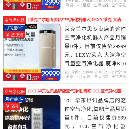
层使用魔净K9除甲醛是
发布时间：2019-04-28 08:52:59 | 评论：
0
| 浏览：
63
| 话题：
生活电器
空气净化
2019年莱克兰尔思专卖店
机器人
莱克兰尔思专卖店
小时
莱
克
花粉
精选生活电器当中性价比
[莱克兰尔思专卖店空气净化机器人]LEXY/莱克 大洁
空气净化器
很高的空气净化机器人，
净空气量空气净化月销量0件仅售29999元
月销量0件
莱克兰尔思专卖店的这件
￥29999
由江苏 苏州发货。
空气净化机器人产品月销
量0件，目前仅售价29999
元，LEXY/莱克 大洁净空
气量空气净化器 魔净K10
快速除霾 长效除醛是2019
发布时间：2019-04-28 08:52:57 | 评论：
0
| 浏览：
49
| 话题：
生活电器
空气净化
年莱克兰尔思专卖店精选
机器人
莱克兰尔思专卖店
小时
莱
克
花粉
生活电器当中性价比很高
[TCL华东世讯品牌店空气净化,氧吧]TCL空气净化器
空气净化器
的空气净化机器人，由江
TKJ200F-A1月销量0件仅售599元
月销量0件
TCL华东世讯品牌店的这
￥599
苏 苏州发货。
件空气净化,氧吧产品月销
量0件，目前仅售价599
元，TCL空气净化器