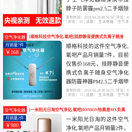
脖子防雾霾pm2.5二手烟除
甲醛是2019年专注净化精
发布时间：2019-04-28 08:56:56 | 评论：
0
| 浏览：
61
| 话题：
生活电器
空气净
选生活电器当中性价比很
化
氧吧
专注净化
负离子
花粉
除
尘
高的空气净化,氧吧，由上
[顺格科技空气净化,氧吧]挂脖静音便携式负离子随身
空气净化器
海发货。
空气净化器防月销量7件仅售168元
月销量7件
顺格科技的这件空气净化,
￥168
氧吧产品月销量7件，目前
仅售价168元，挂脖静音便
携式负离子随身空气净化
器防霾神器PM2.5二手烟甲
醛是2019年顺格科技精选
发布时间：2019-04-28 08:56:55 | 评论：
0
| 浏览：
75
| 话题：
生活电器
空气净
生活电器当中性价比很高
化
氧吧
顺格科技
负离子
花粉
除
尘
的空气净化,氧吧，由广东
[一米阳光日淘空气净化,氧吧]IONION怡奥恩MX负离
空气净化器
深圳发货。
子便携式空月销量2件仅售980元
月销量2件
一米阳光日淘的这件空气
￥980
净化,氧吧产品月销量2件，