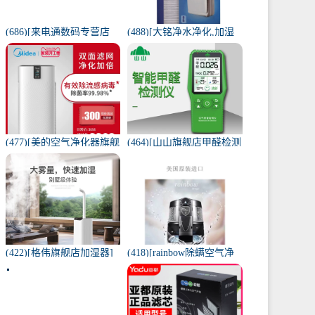
(686)[来电通数码专营店
(488)[大铭净水净化,加湿
USB加湿器]加湿器家用静
抽湿机配件]3M菲尔萃空
音卧室小米小型空气无线
气净化器静电滤网FACF月
可月销量213件仅售29元
销量1件仅售199元
(477)[美的空气净化器旗舰
(464)[山山旗舰店甲醛检测
店空气净化,氧吧]美的空气
仪]山山智能甲醛检测仪器
净化器家用除甲醛月销量
苯空气质量专业家月销量
170件仅售3698元
12件仅售298元
(422)[格伟旗舰店加湿器]
(418)[rainbow除螨空气净
工业加湿器大容量空气家
化,氧吧]美国原装进口水过
用月销量267件仅售398元
滤RAINBOW空气月销量0
件仅售31920元