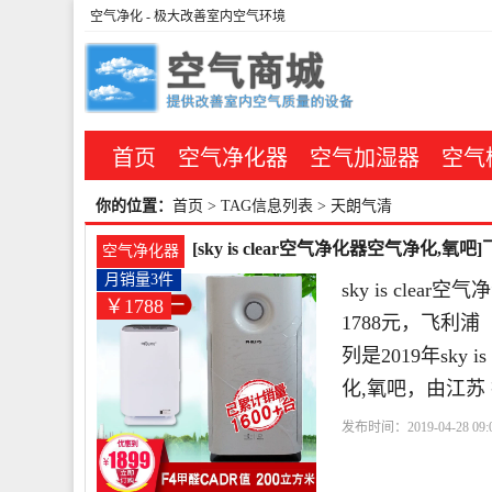
空气净化
- 极大改善室内空气环境
首页
空气净化器
空气加湿器
空气
你的位置：
首页
> TAG信息列表 > 天朗气清
[sky is clear空气净化器空气净化,
空气净化器
月销量3件
sky is cl
￥1788
1788元，飞利浦（
列是2019年sk
化,氧吧，由江苏
发布时间：2019-04-28 09:0
器
飞利浦
滤网
天朗