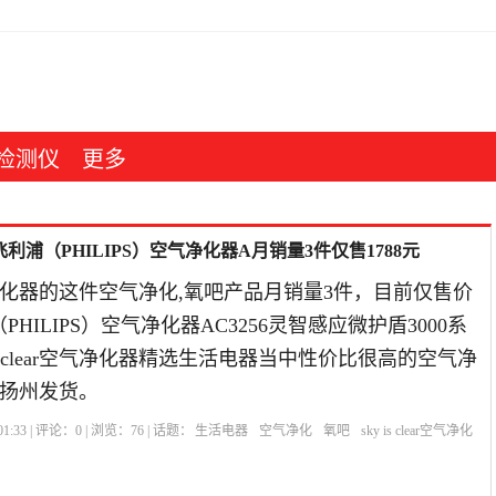
检测仪
更多
氧吧]飞利浦（PHILIPS）空气净化器A月销量3件仅售1788元
ear空气净化器的这件空气净化,氧吧产品月销量3件，目前仅售价
PHILIPS）空气净化器AC3256灵智感应微护盾3000系
y is clear空气净化器精选生活电器当中性价比很高的空气净
 扬州发货。
1:33 | 评论：
0
| 浏览：
76
| 话题：
生活电器
空气净化
氧吧
sky is clear空气净化
气清