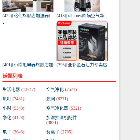
(422)[格伟旗舰店加湿器]
(418)[rainbow除螨空气净
工业加湿器大容量空气家
化,氧吧]美国原装进口水过
用月销量267件仅售398元
滤RAINBOW空气月销量0
件仅售31920元
(401)[小南瓜电器旗舰店加
(395)[亚都金石汇力专卖店
湿器]小南瓜加湿器家用静
净化,加湿抽湿机配件]亚都
话题列表
音卧室月销量198件仅售
空气净化器耗材滤网滤芯
59.9元
KJF28月销量0件仅售249元
生活电器
(13747)
空气净化
(7571)
氧吧
(7431)
滤网
(6271)
小时
(5348)
空气净化器
(5321)
净化
(4128)
加湿抽湿机配件
(3851)
电子
(3043)
负离子
(2705)