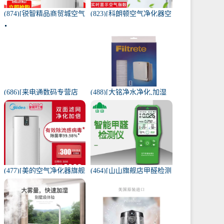
(874)[锐智精品商贸城空气
(823)[科朗顿空气净化器空
净化器]小米品质车载空气
气净化,氧吧]空气净化器除
净化器负离子车内氧吧月
甲醛家用客厅办公卧室除
销量0件仅售198元
雾月销量9件仅售168元
(686)[来电通数码专营店
(488)[大铭净水净化,加湿
USB加湿器]加湿器家用静
抽湿机配件]3M菲尔萃空
音卧室小米小型空气无线
气净化器静电滤网FACF月
可月销量213件仅售29元
销量1件仅售199元
(477)[美的空气净化器旗舰
(464)[山山旗舰店甲醛检测
店空气净化,氧吧]美的空气
仪]山山智能甲醛检测仪器
净化器家用除甲醛月销量
苯空气质量专业家月销量
170件仅售3698元
12件仅售298元