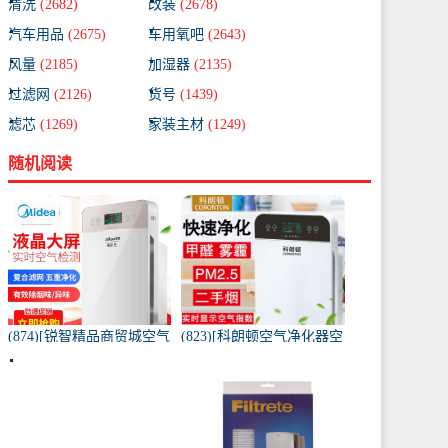
清洗
(2682)
改装
(2678)
汽车用品
(2675)
车用氧吧
(2643)
风量
(2185)
加湿器
(2135)
过滤网
(2126)
货号
(1439)
滤芯
(1269)
家装主材
(1249)
随机阅读
(874)[锐智精品商贸城空气
(823)[科朗顿空气净化器空
净化器]小米品质车载空气
气净化,氧吧]空气净化器除
净化器负离子车内氧吧月
甲醛家用客厅办公卧室除
销量0件仅售198元
雾月销量9件仅售168元