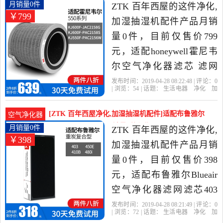
的净化,加湿抽湿机配件，
霍尼韦尔空气净月销量0件仅售799元
月销量0件
ZTK 百年西屋的这件净化,
￥799
由北京发货。
加湿抽湿机配件产品月销
量0件，目前仅售价799
元，适配honeywell霍尼韦
尔空气净化器滤芯 滤网
KJ550F-PAC2156W是2019
发布时间：2019-04-28 08:22:48 | 评论：
0
| 浏览：
54
| 话题：
生活电器
净化
加
年ZTK 百年西屋精选生活
湿抽湿机配件
ZTK 百年西屋
滤网
货
号
滤芯
电器当中性价比很高的净
[ZTK 百年西屋净化,加湿抽湿机配件]适配布鲁雅尔
空气净化器
化,加湿抽湿机配件，由北
Blueair空气净化器月销量0件仅售398元
月销量0件
ZTK 百年西屋的这件净化,
￥398
京发货。
加湿抽湿机配件产品月销
量0件，目前仅售价398
元，适配布鲁雅尔Blueair
空气净化器滤网滤芯403
402 450E 410B是2019年
发布时间：2019-04-28 08:21:49 | 评论：
0
| 浏览：
72
| 话题：
生活电器
净化
加
ZTK 百年西屋精选生活电
湿抽湿机配件
ZTK 百年西屋
滤网
货