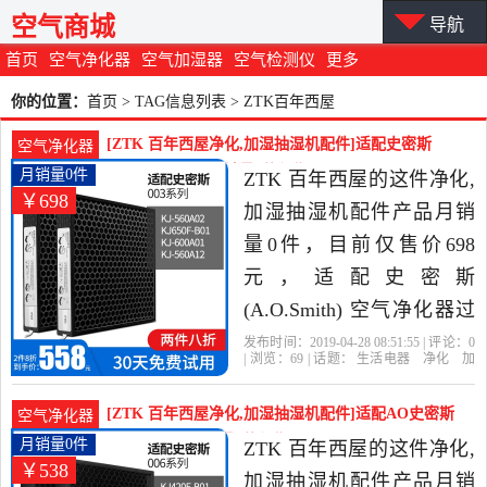
空气商城
导航
首页
空气净化器
空气加湿器
空气检测仪
更多
你的位置：
首页
> TAG信息列表 > ZTK百年西屋
[ZTK 百年西屋净化,加湿抽湿机配件]适配史密斯
空气净化器
(A.O.Smith) 空月销量0件仅售698元
月销量0件
ZTK 百年西屋的这件净化,
￥698
加湿抽湿机配件产品月销
量0件，目前仅售价698
元，适配史密斯
(A.O.Smith) 空气净化器过
滤芯 滤网 KJ560A02/650F
发布时间：2019-04-28 08:51:55 | 评论：
0
| 浏览：
69
| 话题：
生活电器
净化
加
是2019年ZTK 百年西屋精
湿抽湿机配件
ZTK 百年西屋
史密
斯
滤网
货号
选生活电器当中性价比很
[ZTK 百年西屋净化,加湿抽湿机配件]适配AO史密斯
空气净化器
高的净化,加湿抽湿机配
(A.O.Smith)月销量0件仅售538元
月销量0件
ZTK 百年西屋的这件净化,
￥538
件，由北京发货。
加湿抽湿机配件产品月销