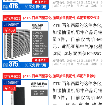
KJ500G/588G/600G-
发布时间：2019-04-28 08:15:52 | 评论：
0
| 浏览：
58
| 话题：
生活电器
净化
加
P5/S5PRO是2019年ZTK 百
湿抽湿机配件
ZTK 百年西屋
滤网
货
号
滤芯
年西屋精选生活电器当中
[ZTK 百年西屋净化,加湿抽湿机配件]适配亚都空气净
空气净化器
性价比很高的净化,加湿抽
化器滤网 滤芯双面侠K月销量0件仅售469元
月销量0件
ZTK 百年西屋的这件净化,
￥469
湿机配件，由北京发货。
加湿抽湿机配件产品月销
量0件，目前仅售价469
元，适配亚都空气净化器
滤网 滤芯双面侠KJ455G-
S4D/480G/500G-P4D是
发布时间：2019-04-28 08:13:19 | 评论：
0
| 浏览：
60
| 话题：
生活电器
净化
加
2019年ZTK 百年西屋精选
湿抽湿机配件
ZTK 百年西屋
滤网
货
号
滤芯
生活电器当中性价比很高
[ZTK 百年西屋净化,加湿抽湿机配件]适配布鲁雅尔
空气净化器
的净化,加湿抽湿机配件，
blueair403 4月销量0件仅售468元
月销量0件
ZTK 百年西屋的这件净化,
￥468
由北京发货。
加湿抽湿机配件产品月销
量0件，目前仅售价468
元，适配布鲁雅尔