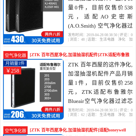
量0件，目前仅售价538
元，适配AO史密斯
(A.O.Smith) 空气净化器过
滤芯 滤网 KJ350F-M01是
发布时间：2019-04-28 08:38:50 | 评论：
0
| 浏览：
48
| 话题：
生活电器
净化
加
2019年ZTK 百年西屋精选
湿抽湿机配件
ZTK 百年西屋
史密
斯
滤网
货号
生活电器当中性价比很高
[ZTK 百年西屋净化,加湿抽湿机配件]ZTK适配布鲁雅
空气净化器
的净化,加湿抽湿机配件，
尔Blueair空气月销量1件仅售258元
月销量1件
ZTK 百年西屋的这件净化,
￥258
由北京发货。
加湿抽湿机配件产品月销
量1件，目前仅售价258
元，ZTK适配布鲁雅尔
Blueair空气净化器过滤芯
203slim/270Eslim/303+是
发布时间：2019-04-28 08:30:55 | 评论：
0
| 浏览：
62
| 话题：
生活电器
净化
加
2019年ZTK 百年西屋精选
湿抽湿机配件
ZTK 百年西屋
货号
布
鲁
空气净化器
生活电器当中性价比很高
[ZTK 百年西屋净化,加湿抽湿机配件]适配honeywell
空气净化器