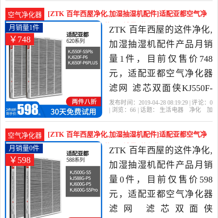
号
滤芯
器当中性价比很高的净化,
[ZTK 百年西屋净化,加湿抽湿机配件]适配亚都空气净
空气净化器
加湿抽湿机配件，由北京
化器滤网 滤芯双面侠K月销量1件仅售748元
月销量1件
ZTK 百年西屋的这件净化,
￥748
发货。
加湿抽湿机配件产品月销
量1件，目前仅售价748
元，适配亚都空气净化器
滤网 滤芯双面侠KJ550F-
S5/620/650F-P6PLUS是
发布时间：2019-04-28 08:19:29 | 评论：
0
| 浏览：
66
| 话题：
生活电器
净化
加
2019年ZTK 百年西屋精选
湿抽湿机配件
ZTK 百年西屋
滤网
货
号
滤芯
生活电器当中性价比很高
[ZTK 百年西屋净化,加湿抽湿机配件]适配亚都空气净
空气净化器
的净化,加湿抽湿机配件，
化器滤网 滤芯双面侠K月销量0件仅售598元
月销量0件
ZTK 百年西屋的这件净化,
￥598
由北京发货。
加湿抽湿机配件产品月销
量0件，目前仅售价598
元，适配亚都空气净化器
滤网 滤芯双面侠