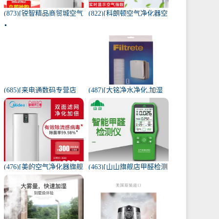
(873)[锐智精品商贸城空气
(822)[科朗顿空气净化器空
净化器]小米品质车载空气
气净化,氧吧]空气净化器除
净化器负离子车内氧吧月
甲醛家用客厅办公卧室除
销量0件仅售198元
雾月销量9件仅售168元
(685)[来电通数码专营店
(487)[大铭净水净化,加湿
USB加湿器]加湿器家用静
抽湿机配件]3M菲尔萃空
音卧室小米小型空气无线
气净化器静电滤网FACF月
可月销量213件仅售29元
销量1件仅售199元
(476)[美的空气净化器旗舰
(463)[山山旗舰店甲醛检测
店空气净化,氧吧]美的空气
仪]山山智能甲醛检测仪器
净化器家用除甲醛月销量
苯空气质量专业家月销量
170件仅售3698元
12件仅售298元