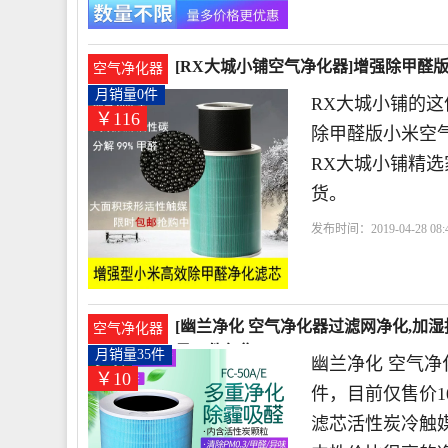
[RX大城小铺空气净化器]增强除甲醛
空气净化器
月销量0件
RX大城小铺的这
￥116
除甲醛版小米空气
RX大城小铺精
货。
发布时间：2019-04-28 08:4
滤网
高效
[幽兰净化 空气净化器过滤网净化,加
空气净化器
量35件仅售10元
月销量35件
幽兰净化 空气净
￥10
件，目前仅售价1
滤芯活性炭冷触媒