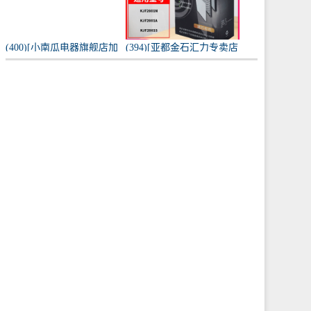
(400)[小南瓜电器旗舰店加
(394)[亚都金石汇力专卖店
湿器]小南瓜加湿器家用静
净化,加湿抽湿机配件]亚都
音卧室月销量198件仅售
空气净化器耗材滤网滤芯
59.9元
KJF28月销量0件仅售249元