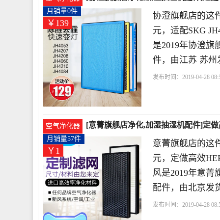
月销量0件
协澄旗舰店的这件
￥139
元，适配SKG JH
是2019年协澄
件，由江苏 苏州
发布时间：2019-04-28 08:5
店
触媒
过滤网
活性
[意菁旗舰店净化,加湿抽湿机配件]定做
空气净化器
月销量57件
意菁旗舰店的这件
￥1
元，定做高效H
风是2019年意
配件，由北京发
发布时间：2019-04-28 08:5
店
触媒
过滤网
高效