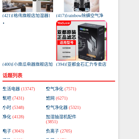
(421)[格伟旗舰店加湿器]
(417)[rainbow除螨空气净
工业加湿器大容量空气家
化,氧吧]美国原装进口水过
用月销量267件仅售398元
滤RAINBOW空气月销量0
件仅售31920元
(400)[小南瓜电器旗舰店加
(394)[亚都金石汇力专卖店
湿器]小南瓜加湿器家用静
净化,加湿抽湿机配件]亚都
话题列表
音卧室月销量198件仅售
空气净化器耗材滤网滤芯
59.9元
KJF28月销量0件仅售249元
生活电器
(13747)
空气净化
(7571)
氧吧
(7431)
滤网
(6271)
小时
(5348)
空气净化器
(5321)
净化
(4128)
加湿抽湿机配件
(3851)
电子
(3043)
负离子
(2705)