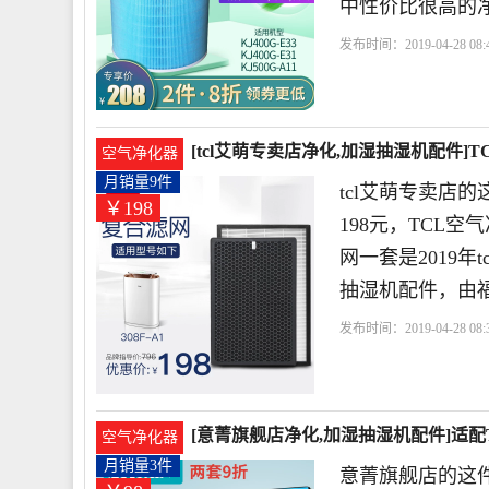
中性价比很高的
发布时间：2019-04-28 08:4
气净化器过滤网
触媒
[tcl艾萌专卖店净化,加湿抽湿机配件]TC
空气净化器
月销量9件
tcl艾萌专卖店
￥198
198元，TCL空气
网一套是2019
抽湿机配件，由
发布时间：2019-04-28 08:3
店
触媒
滤网
活性炭
[意菁旗舰店净化,加湿抽湿机配件]适配T
空气净化器
月销量3件
意菁旗舰店的这件