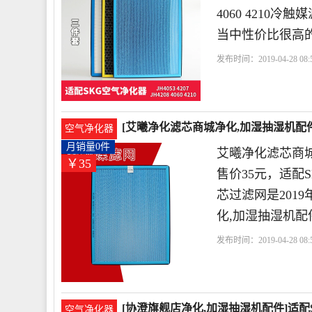
4060 4210
当中性价比很高的
发布时间：2019-04-28 08:5
保科技有限公司
触媒
[艾曦净化滤芯商城净化,加湿抽湿机配件]
空气净化器
月销量0件
艾曦净化滤芯商
￥35
售价35元，适配SKG
芯过滤网是201
化,加湿抽湿机
发布时间：2019-04-28 08:5
芯商城
触媒
过滤网
[协澄旗舰店净化,加湿抽湿机配件]适配SKG
空气净化器