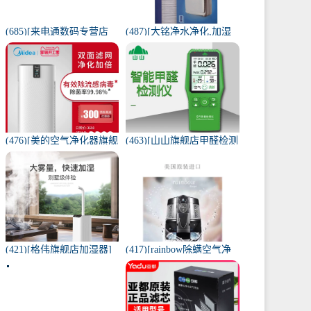
(685)[来电通数码专营店
(487)[大铭净水净化,加湿
USB加湿器]加湿器家用静
抽湿机配件]3M菲尔萃空
音卧室小米小型空气无线
气净化器静电滤网FACF月
可月销量213件仅售29元
销量1件仅售199元
(476)[美的空气净化器旗舰
(463)[山山旗舰店甲醛检测
店空气净化,氧吧]美的空气
仪]山山智能甲醛检测仪器
净化器家用除甲醛月销量
苯空气质量专业家月销量
170件仅售3698元
12件仅售298元
(421)[格伟旗舰店加湿器]
(417)[rainbow除螨空气净
工业加湿器大容量空气家
化,氧吧]美国原装进口水过
用月销量267件仅售398元
滤RAINBOW空气月销量0
件仅售31920元