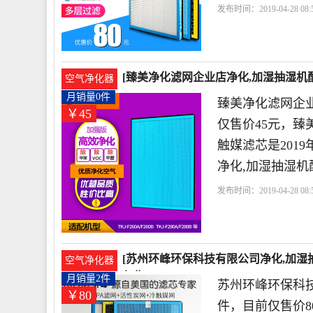
发布时间：2019-04-28 08:5
网企业店
滤网
触媒
[臻美净化滤网企业店净化,加湿抽湿机配
空气净化器
45元
月销量0件
臻美净化滤网企
￥45
仅售价45元，臻美适
触媒滤芯是201
净化,加湿抽湿
发布时间：2019-04-28 08:5
网企业店
触媒
空气净
[苏州环峰环保科技有限公司净化,加湿抽
空气净化器
仅售80元
月销量2件
苏州环峰环保科
￥80
件，目前仅售价80元