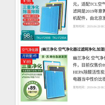
￥98
元，适配TCL空气
滤网是2019年
机配件，由北京
发布时间：2019-04-28 08:3
店
触媒
过滤网
高效
[幽兰净化 空气净化器过滤网净化,加湿抽
空气净化器
89元
月销量3件
幽兰净化 空气净
￥89
件，目前仅售价89元
HEPA除醛活性
电器当中性价比
发布时间：2019-04-28 08:3
气净化器过滤网
活性炭