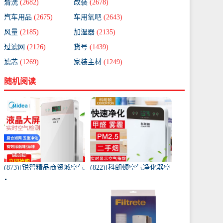
清洗
(2682)
改装
(2678)
汽车用品
(2675)
车用氧吧
(2643)
风量
(2185)
加湿器
(2135)
过滤网
(2126)
货号
(1439)
滤芯
(1269)
家装主材
(1249)
随机阅读
(873)[锐智精品商贸城空气
(822)[科朗顿空气净化器空
净化器]小米品质车载空气
气净化,氧吧]空气净化器除
净化器负离子车内氧吧月
甲醛家用客厅办公卧室除
销量0件仅售198元
雾月销量9件仅售168元