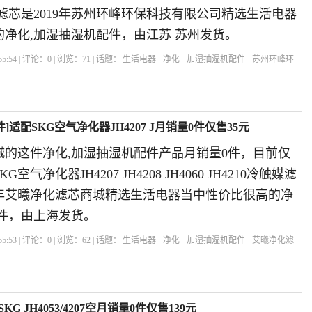
冷触媒滤芯是2019年苏州环峰环保科技有限公司精选生活电器
净化,加湿抽湿机配件，由江苏 苏州发货。
5:54 | 评论：
0
| 浏览：
71
| 话题：
生活电器
净化
加湿抽湿机配件
苏州环峰环
过滤网
货号
适配SKG空气净化器JH4207 J月销量0件仅售35元
城的这件净化,加湿抽湿机配件产品月销量0件，目前仅
空气净化器JH4207 JH4208 JH4060 JH4210冷触媒滤
9年艾曦净化滤芯商城精选生活电器当中性价比很高的净
配件，由上海发货。
5:53 | 评论：
0
| 浏览：
62
| 话题：
生活电器
净化
加湿抽湿机配件
艾曦净化滤
滤芯
 JH4053/4207空月销量0件仅售139元