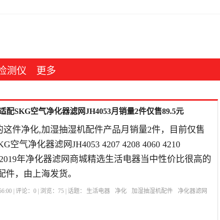
检测仪
更多
配SKG空气净化器滤网JH4053月销量2件仅售89.5元
的这件净化,加湿抽湿机配件产品月销量2件，目前仅售
空气净化器滤网JH4053 4207 4208 4060 4210
滤芯是2019年净化器滤网商城精选生活电器当中性价比很高的
机配件，由上海发货。
6:00 | 评论：
0
| 浏览：
75
| 话题：
生活电器
净化
加湿抽湿机配件
净化器滤网
净化器