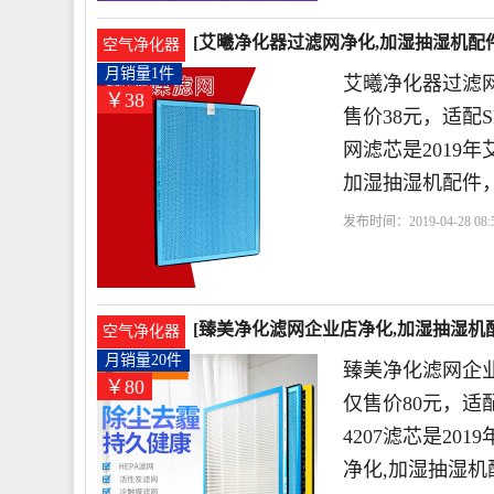
[艾曦净化器过滤网净化,加湿抽湿机配件]
空气净化器
月销量1件
艾曦净化器过滤
￥38
售价38元，适配SKG
网滤芯是2019
加湿抽湿机配件
发布时间：2019-04-28 08:5
过滤网
触媒
滤网
滤
[臻美净化滤网企业店净化,加湿抽湿机配
空气净化器
80元
月销量20件
臻美净化滤网企业
￥80
仅售价80元，适配SK
4207滤芯是2
净化,加湿抽湿