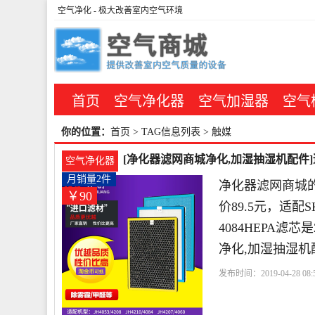
空气净化
- 极大改善室内空气环境
首页
空气净化器
空气加湿器
空气
你的位置：
首页
> TAG信息列表 > 触媒
[净化器滤网商城净化,加湿抽湿机配件]适
空气净化器
月销量2件
净化器滤网商城
￥90
价89.5元，适配SKG
4084HEPA
净化,加湿抽湿
发布时间：2019-04-28 08:5
商城
滤网
触媒
空气