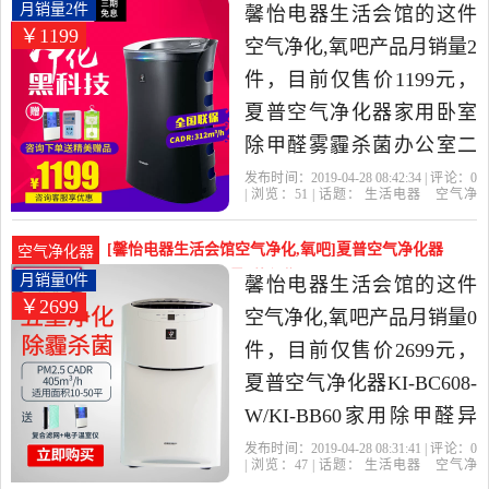
的空气净化,氧吧，由北京
用卧室除甲醛雾霾杀菌月销量2件仅售1199元
月销量2件
馨怡电器生活会馆的这件
￥1199
发货。
空气净化,氧吧产品月销量2
件，目前仅售价1199元，
夏普空气净化器家用卧室
除甲醛雾霾杀菌办公室二
手烟捕蚊灭蚊器是2019年
发布时间：2019-04-28 08:42:34 | 评论：
0
| 浏览：
51
| 话题：
生活电器
空气净
馨怡电器生活会馆精选生
化
氧吧
馨怡电器生活会馆
小时
风
量
滤网
活电器当中性价比很高的
[馨怡电器生活会馆空气净化,氧吧]夏普空气净化器
空气净化器
空气净化,氧吧，由上海发
KI-BC608-W/月销量0件仅售2699元
月销量0件
馨怡电器生活会馆的这件
￥2699
货。
空气净化,氧吧产品月销量0
件，目前仅售价2699元，
夏普空气净化器KI-BC608-
W/KI-BB60家用除甲醛异
味二手烟雾霾加湿是2019
发布时间：2019-04-28 08:31:41 | 评论：
0
| 浏览：
47
| 话题：
生活电器
空气净
年馨怡电器生活会馆精选
化
氧吧
馨怡电器生活会馆
小时
风