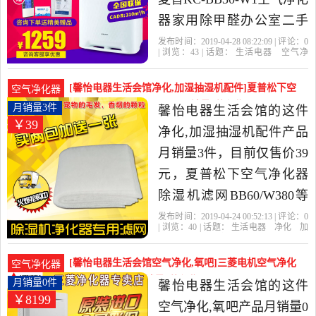
器家用除甲醛办公室二手
烟雾霾卧室加湿是2019年
发布时间：2019-04-28 08:22:09 | 评论：
0
| 浏览：
43
| 话题：
生活电器
空气净
馨怡电器生活会馆精选生
化
氧吧
馨怡电器生活会馆
小时
风
量
滤网
活电器当中性价比很高的
[馨怡电器生活会馆净化,加湿抽湿机配件]夏普松下空
空气净化器
空气净化,氧吧，由北京发
气净化器除湿机滤网BB60月销量3件仅售39元
月销量3件
馨怡电器生活会馆的这件
￥39
货。
净化,加湿抽湿机配件产品
月销量3件，目前仅售价39
元，夏普松下空气净化器
除湿机滤网BB60/W380等
系列前置过滤棉前置网是
发布时间：2019-04-24 00:52:13 | 评论：
0
| 浏览：
40
| 话题：
生活电器
净化
加
2019年馨怡电器生活会馆
湿抽湿机配件
馨怡电器生活会馆
滤
网
除湿机
松下
精选生活电器当中性价比
[馨怡电器生活会馆空气净化,氧吧]三菱电机空气净化
空气净化器
很高的净化,加湿抽湿机配
器MA-E100J日月销量0件仅售8199元
月销量0件
馨怡电器生活会馆的这件
￥8199
件，由上海发货。
空气净化,氧吧产品月销量0