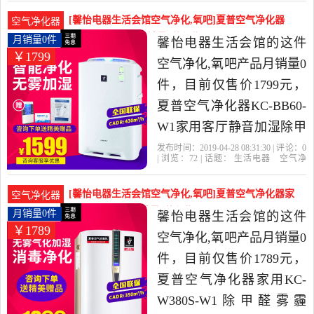
量
滤网
生活电器当中性价比很高
[馨怡电器生活会馆空气净化,氧吧]夏普空气净化器
空气净化器
的空气净化,氧吧，由北京
KC-BB60-W1家月销量0件仅售1799元
月销量0件
馨怡电器生活会馆的这件
￥1799
发货。
空气净化,氧吧产品月销量0
件，目前仅售价1799元，
夏普空气净化器KC-BB60-
W1家用客厅静音加湿除甲
醛二手烟异味氧吧是2019
发布时间：2019-04-28 08:31:30 | 评论：
0
| 浏览：
72
| 话题：
生活电器
空气净
年馨怡电器生活会馆精选
化
氧吧
馨怡电器生活会馆
滤网
小
时
风量
生活电器当中性价比很高
[馨怡电器生活会馆空气净化,氧吧]夏普空气净化器家
空气净化器
的空气净化,氧吧，由北京
用KC-W380S-月销量0件仅售1789元
月销量0件
馨怡电器生活会馆的这件
￥1789
发货。
空气净化,氧吧产品月销量0
件，目前仅售价1789元，
夏普空气净化器家用KC-
W380S-W1除甲醛雾霾