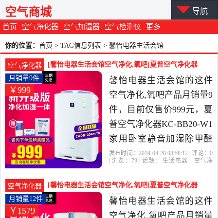
空气商城
导航
首页
空气净化器
空气加湿器
空气检测仪
更多
你的位置：
首页
> TAG信息列表 > 馨怡电器生活会馆
[馨怡电器生活会馆空气净化,氧吧]夏普空气净化器
空气净化器
KC-BB20-W1家月销量9件仅售999元
月销量9件
馨怡电器生活会馆的这件
￥999
空气净化,氧吧产品月销量9
件，目前仅售价999元，夏
普空气净化器KC-BB20-W1
家用卧室静音加湿除甲醛
二手烟异味氧吧是2019年
发布时间：2019-04-28 08:58:12 | 评论：
0
| 浏览：
79
| 话题：
生活电器
空气净
馨怡电器生活会馆精选生
化
氧吧
馨怡电器生活会馆
小时
滤
网
颗粒物
活电器当中性价比很高的
[馨怡电器生活会馆空气净化,氧吧]夏普空气净化器
空气净化器
空气净化,氧吧，由北京发
KC-WB6-W1家用月销量12件仅售1579元
月销量12件
馨怡电器生活会馆的这件
￥1579
货。
空气净化,氧吧产品月销量