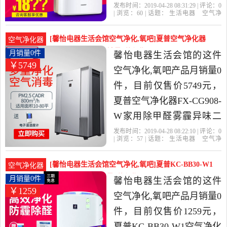
PM2.5二手烟加湿WB6是
发布时间：2019-04-28 08:31:29 | 评论：
0
| 浏览：
60
| 话题：
生活电器
空气净
2019年馨怡电器生活会馆
化
氧吧
馨怡电器生活会馆
小时
风
量
滤网
精选生活电器当中性价比
[馨怡电器生活会馆空气净化,氧吧]夏普空气净化器
空气净化器
很高的空气净化,氧吧，由
FX-CG908-W家月销量0件仅售5749元
月销量0件
馨怡电器生活会馆的这件
￥5749
北京发货。
空气净化,氧吧产品月销量0
件，目前仅售价5749元，
夏普空气净化器FX-CG908-
W家用除甲醛雾霾异味二
手烟KI-GF70-N是2019年馨
发布时间：2019-04-28 08:22:10 | 评论：
0
| 浏览：
57
| 话题：
生活电器
空气净
怡电器生活会馆精选生活
化
氧吧
馨怡电器生活会馆
小时
预
售
风量
电器当中性价比很高的空
[馨怡电器生活会馆空气净化,氧吧]夏普KC-BB30-W1
空气净化器
气净化,氧吧，由北京发
空气净化器家月销量0件仅售1259元
月销量0件
馨怡电器生活会馆的这件
￥1259
货。
空气净化,氧吧产品月销量0
件，目前仅售价1259元，
夏普KC-BB30-W1空气净化