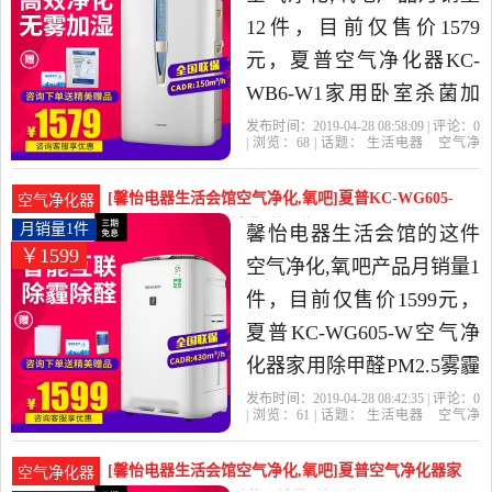
12件，目前仅售价1579
元，夏普空气净化器KC-
WB6-W1家用卧室杀菌加
湿除甲醛雾霾二手烟异味
发布时间：2019-04-28 08:58:09 | 评论：
0
| 浏览：
68
| 话题：
生活电器
空气净
是2019年馨怡电器生活会
化
氧吧
馨怡电器生活会馆
小时
负
离子
滤网
馆精选生活电器当中性价
[馨怡电器生活会馆空气净化,氧吧]夏普KC-WG605-
空气净化器
比很高的空气净化,氧吧，
W空气净化器家月销量1件仅售1599元
月销量1件
馨怡电器生活会馆的这件
￥1599
由北京发货。
空气净化,氧吧产品月销量1
件，目前仅售价1599元，
夏普KC-WG605-W空气净
化器家用除甲醛PM2.5雾霾
二手烟阿里智能款是2019
发布时间：2019-04-28 08:42:35 | 评论：
0
| 浏览：
61
| 话题：
生活电器
空气净
年馨怡电器生活会馆精选
化
氧吧
馨怡电器生活会馆
小时
风
量
滤网
生活电器当中性价比很高
[馨怡电器生活会馆空气净化,氧吧]夏普空气净化器家
空气净化器