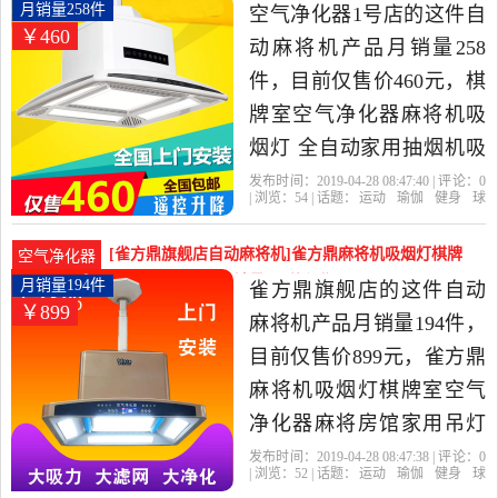
用品当中性价比很高的自
机吸烟灯 全自动月销量258件仅售460元
月销量258件
空气净化器1号店的这件自
￥460
动麻将机，由浙江 宁波发
动麻将机产品月销量258
货。
件，目前仅售价460元，棋
牌室空气净化器麻将机吸
烟灯 全自动家用抽烟机吸
烟宝除抽烟是2019年空气
发布时间：2019-04-28 08:47:40 | 评论：
0
| 浏览：
54
| 话题：
运动
瑜伽
健身
球
净化器1号店精选运动,瑜
迷用品
自动麻将机
空气净化器1号
店
吸力
升级版
外排
伽,健身,球迷用品当中性价
[雀方鼎旗舰店自动麻将机]雀方鼎麻将机吸烟灯棋牌
空气净化器
比很高的自动麻将机，由
室空气净化器麻月销量194件仅售899元
月销量194件
雀方鼎旗舰店的这件自动
￥899
广东 中山发货。
麻将机产品月销量194件，
目前仅售价899元，雀方鼎
麻将机吸烟灯棋牌室空气
净化器麻将房馆家用吊灯
艾灸抽烟机是2019年雀方
发布时间：2019-04-28 08:47:38 | 评论：
0
| 浏览：
52
| 话题：
运动
瑜伽
健身
球
鼎旗舰店精选运动,瑜伽,健
迷用品
自动麻将机
雀方鼎旗舰店
上