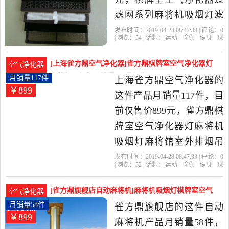
滤网系列麻将机吸烟灯滤
网耗材活性炭是2019年雀
发布时间：2019-04-28 08:47:33 | 评论：
0
| 浏览：
54
| 话题：
运动
瑜伽
健身
球
净棋牌净化器生活馆精选
迷用品
自动麻将机
雀净棋牌净化器生
活馆
过滤网
活性炭
厚度
运动,瑜伽,健身,球迷用品当
[上海雀方鼎空气净化器]雀方鼎棋牌室空气净化器灯
空气净化器
中性价比很高的自动麻将
麻将机吸烟灯月销量117件仅售899元
月销量117件
上海雀方鼎空气净化器的
￥899
机，由广东 珠海发货。
这件产品月销量117件，目
前仅售价899元，雀方鼎棋
牌室空气净化器灯麻将机
吸烟灯麻将馆室外排烟吊
灯抽烟机是2019年上海雀
发布时间：2019-04-28 08:47:33 | 评论：
0
| 浏览：
52
| 话题：
运动
瑜伽
健身
球
方鼎空气净化器精选运动,
迷用品
上海雀方鼎空气净化器
上
门
安装
免费
瑜伽,健身,球迷用品当中性
[雀方鼎旗舰店自动麻将机]麻将机吸烟灯棋牌室空气
空气净化器
价比很高的，由上海发
净化器茶楼艾灸月销量58件仅售899元
月销量58件
雀方鼎旗舰店的这件自动
￥899
货。
麻将机产品月销量58件，