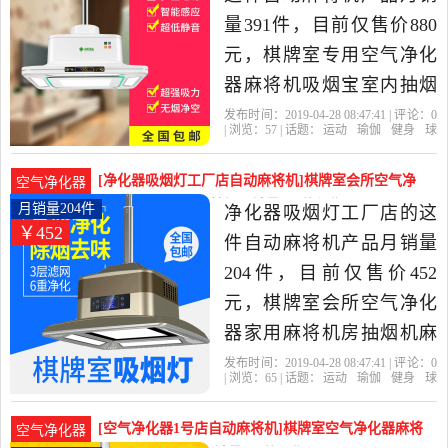
货。
量391件，目前仅售价880
元，棋牌室专用空气净化
器麻将机吸烟宝室内抽烟
机吸烟灯麻交吸烟宝是
发布时间：2019-04-28 08:47:41 | 评论：
0
| 浏览：
57
| 话题：
运动
瑜伽
健身
球
2019年高档实木麻将机品
迷用品
自动麻将机
高档实木麻将机品
牌店
净化器
白色
吸烟
牌店精选运动,瑜伽,健身,球
[净化器吸烟灯工厂店自动麻将机]棋牌室会所空气净
空气净化器
迷用品当中性价比很高的
化器家用麻将机房抽烟月销量204件仅售452元
月销量204件
净化器吸烟灯工厂店的这
￥452
自动麻将机，由上海发
件自动麻将机产品月销量
货。
204件，目前仅售价452
元，棋牌室会所空气净化
器家用麻将机房抽烟机麻
将馆吸烟宝升降吊灯是
发布时间：2019-04-28 08:47:41 | 评论：
0
| 浏览：
65
| 话题：
运动
瑜伽
健身
球
2019年净化器吸烟灯工厂
迷用品
自动麻将机
净化器吸烟灯工厂
店
静电
外排
标配
店精选运动,瑜伽,健身,球迷
[空气净化器1号店自动麻将机]棋牌室空气净化器麻将
空气净化器