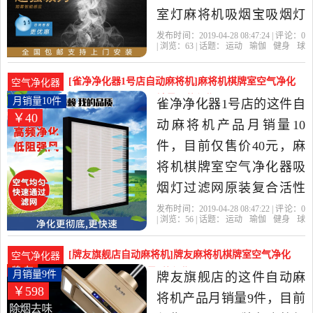
室灯麻将机吸烟宝吸烟灯
抽烟器吸顶灯是2019年世
发布时间：2019-04-28 08:47:24 | 评论：
0
| 浏览：
63
| 话题：
运动
瑜伽
健身
球
界e家工厂直销精选运动,瑜
迷用品
自动麻将机
世界e家工厂直
销
吸烟
大号
标配
伽,健身,球迷用品当中性价
[雀净净化器1号店自动麻将机]麻将机棋牌室空气净化
空气净化器
比很高的自动麻将机，由
器吸烟灯过滤网原月销量10件仅售40元
月销量10件
雀净净化器1号店的这件自
￥40
广东 中山发货。
动麻将机产品月销量10
件，目前仅售价40元，麻
将机棋牌室空气净化器吸
烟灯过滤网原装复合活性
炭过滤网滤芯是2019年雀
发布时间：2019-04-28 08:47:22 | 评论：
0
| 浏览：
56
| 话题：
运动
瑜伽
健身
球
净净化器1号店精选运动,瑜
迷用品
自动麻将机
雀净净化器1号
店
活性炭
立方
皇冠
伽,健身,球迷用品当中性价
[牌友旗舰店自动麻将机]牌友麻将机棋牌室空气净化
空气净化器
比很高的自动麻将机，由
器抽烟机全自月销量9件仅售598元
月销量9件
牌友旗舰店的这件自动麻
￥598
广东 珠海发货。
将机产品月销量9件，目前