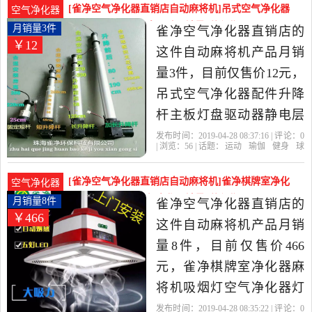
球迷用品当中性价比很高
[雀净空气净化器直销店自动麻将机]吊式空气净化器
空气净化器
的自动麻将机，由浙江 杭
配件升降杆主板灯盘驱动月销量3件仅售12元
月销量3件
雀净空气净化器直销店的
￥12
州发货。
这件自动麻将机产品月销
量3件，目前仅售价12元，
吊式空气净化器配件升降
杆主板灯盘驱动器静电层
显示屏固定块遥控是2019
发布时间：2019-04-28 08:37:16 | 评论：
0
| 浏览：
56
| 话题：
运动
瑜伽
健身
球
年雀净空气净化器直销店
迷用品
自动麻将机
雀净空气净化器直
销店
升降
驱动器
单色
精选运动,瑜伽,健身,球迷用
[雀净空气净化器直销店自动麻将机]雀净棋牌室净化
空气净化器
品当中性价比很高的自动
器麻将机吸烟灯空气净化月销量8件仅售466元
月销量8件
雀净空气净化器直销店的
￥466
麻将机，由广东 珠海发
这件自动麻将机产品月销
货。
量8件，目前仅售价466
元，雀净棋牌室净化器麻
将机吸烟灯空气净化器灯
麻将馆抽烟机吸烟宝是
发布时间：2019-04-28 08:35:22 | 评论：
0