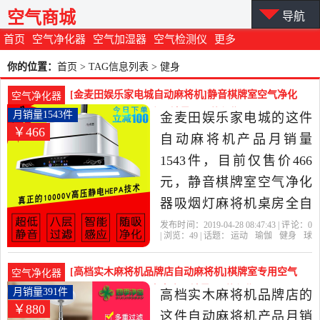
空气商城
导航
首页
空气净化器
空气加湿器
空气检测仪
更多
你的位置：
首页
> TAG信息列表 > 健身
[金麦田娱乐家电城自动麻将机]静音棋牌室空气净化
空气净化器
器吸烟灯麻将机桌房月销量1543件仅售466元
月销量1543件
金麦田娱乐家电城的这件
￥466
自动麻将机产品月销量
1543件，目前仅售价466
元，静音棋牌室空气净化
器吸烟灯麻将机桌房全自
动家用排抽烟机吸烟宝是
发布时间：2019-04-28 08:47:43 | 评论：
0
| 浏览：
49
| 话题：
运动
瑜伽
健身
球
2019年金麦田娱乐家电城
迷用品
自动麻将机
金麦田娱乐家电
城
外排
滤芯
家装
精选运动,瑜伽,健身,球迷用
[高档实木麻将机品牌店自动麻将机]棋牌室专用空气
空气净化器
品当中性价比很高的自动
净化器麻将机吸烟宝室内月销量391件仅售880元
月销量391件
高档实木麻将机品牌店的
￥880
麻将机，由浙江 绍兴发
这件自动麻将机产品月销