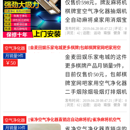
仅售价598元，牌友麻将机
棋牌室空气净化器抽烟机
全自动麻将桌家用消烟宝
吸烟灯是2019年牌友旗舰
发布时间：2019-04-28 08:47:22 | 评论：
0
| 浏览：
42
| 话题：
运动
瑜伽
健身
球
店精选运动,瑜伽,健身,球迷
迷用品
自动麻将机
牌友旗舰店
牌
友
银牌
白色
用品当中性价比很高的自
[金麦田娱乐家电城更多棋牌]包邮棋牌室网吧家用空
空气净化器
动麻将机，由上海发货。
气净化器二手烟除月销量9件仅售50元
月销量9件
金麦田娱乐家电城的这件
￥50
更多棋牌产品月销量9件，
目前仅售价50元，包邮棋
牌室网吧家用空气净化器
二手烟除烟吸烟灯排烟机
消烟宝滤网是2019年金麦
发布时间：2019-04-28 08:47:21 | 评论：
0
| 浏览：
62
| 话题：
运动
瑜伽
健身
球
田娱乐家电城精选运动,瑜
迷用品
更多棋牌
金麦田娱乐家电
城
黑色
二手
滤网
伽,健身,球迷用品当中性价
[雀净空气净化器直销店自动麻将机]雀净麻将机空气
空气净化器
比很高的更多棋牌，由浙
净化器净化灯复合活性炭月销量10件仅售20元
月销量10件
雀净空气净化器直销店的