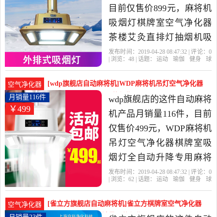
目前仅售价899元，麻将机
吸烟灯棋牌室空气净化器
茶楼艾灸直排灯抽烟机吸
烟净化器是2019年雀方鼎
发布时间：2019-04-28 08:47:32 | 评论：
0
| 浏览：
48
| 话题：
运动
瑜伽
健身
球
旗舰店精选运动,瑜伽,健身,
迷用品
自动麻将机
雀方鼎旗舰店
安
装
上门
免费
球迷用品当中性价比很高
[wdp旗舰店自动麻将机]WDP麻将机吊灯空气净化器
空气净化器
的自动麻将机，由上海发
棋牌室吸烟月销量116件仅售499元
月销量116件
wdp旗舰店的这件自动麻将
￥499
货。
机产品月销量116件，目前
仅售价499元，WDP麻将机
吊灯空气净化器棋牌室吸
烟灯全自动升降专用麻将
馆抽烟是2019年wdp旗舰店
发布时间：2019-04-28 08:47:32 | 评论：
0
| 浏览：
62
| 话题：
运动
瑜伽
健身
球
精选运动,瑜伽,健身,球迷用
迷用品
自动麻将机
wdp旗舰店
单
层
吸烟
照明
品当中性价比很高的自动
[雀立方旗舰店自动麻将机]雀立方棋牌室空气净化器
空气净化器
麻将机，由浙江 宁波发
过滤网麻将机吸月销量23件仅售50元