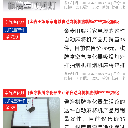
房会所馆二手烟除烟机是
发布时间：2019-04-28 08:47:34 | 评论：
0
| 浏览：
63
| 话题：
运动
瑜伽
健身
球
2019年净化器吸烟灯工厂
迷用品
自动麻将机
净化器吸烟灯工厂
店
滤网
古铜色
静电
店精选运动,瑜伽,健身,球迷
[金麦田娱乐家电城自动麻将机]棋牌室空气净化器吸
空气净化器
用品当中性价比很高的自
烟灯外排抽烟机排烟月销量35件仅售799元
月销量35件
金麦田娱乐家电城的这件
￥799
动麻将机，由浙江 宁波发
自动麻将机产品月销量35
货。
件，目前仅售价799元，棋
牌室空气净化器吸烟灯外
排抽烟机排烟机麻将馆排
烟机管道式吸烟是2019年
发布时间：2019-04-28 08:47:34 | 评论：
0
| 浏览：
66
| 话题：
运动
瑜伽
健身
球
金麦田娱乐家电城精选运
迷用品
自动麻将机
金麦田娱乐家电
城
外排
家装
滤芯
动,瑜伽,健身,球迷用品当中
[雀净棋牌净化器生活馆自动麻将机]棋牌室空气净化
空气净化器
性价比很高的自动麻将
器过滤网系列麻将机吸烟月销量26件仅售35元
月销量26件
雀净棋牌净化器生活馆的
￥35
机，由浙江 绍兴发货。
这件自动麻将机产品月销
量26件，目前仅售价35
元，棋牌室空气净化器过