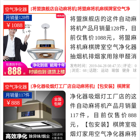
门
安装
免费
身,球迷用品当中性价比很
[将盟旗舰店自动麻将机]将盟麻将机麻棋牌室空气净
空气净化器
高的自动麻将机，由上海
化器抽烟机排月销量128件仅售1088元
月销量128件
将盟旗舰店的这件自动麻
￥1088
发货。
将机产品月销量128件，目
前仅售价1088元，将盟麻
将机麻棋牌室空气净化器
抽烟机排烟家用除甲醛消
烟吸烟宝灯是2019年将盟
发布时间：2019-04-28 08:47:35 | 评论：
0
| 浏览：
68
| 话题：
运动
瑜伽
健身
球
旗舰店精选运动,瑜伽,健身,
迷用品
自动麻将机
将盟旗舰店
夏
季
上市时间
货号
球迷用品当中性价比很高
[净化器吸烟灯工厂店自动麻将机]【包安装】棋牌室
空气净化器
的自动麻将机，由浙江 杭
吸烟灯家用空气净化器月销量117件仅售888元
月销量117件
净化器吸烟灯工厂店的这
￥888
州发货。
件自动麻将机产品月销量
117件，目前仅售价888
元，【包安装】棋牌室吸
烟灯家用空气净化器麻将