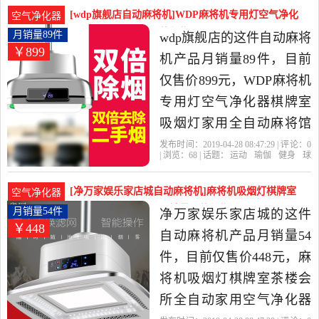
牌室
赭石色
立方
健身,球迷用品当中性价比
[wdp旗舰店自动麻将机]WDP麻将机专用灯空气净化
空气净化器
很高的自动麻将机，由上
器棋牌室吸月销量89件仅售899元
月销量89件
wdp旗舰店的这件自动麻将
￥899
海发货。
机产品月销量89件，目前
仅售价899元，WDP麻将机
专用灯空气净化器棋牌室
吸烟灯家用全自动麻将馆
抽烟机是2019年wdp旗舰店
发布时间：2019-04-28 08:47:29 | 评论：
0
| 浏览：
68
| 话题：
运动
瑜伽
健身
球
精选运动,瑜伽,健身,球迷用
迷用品
自动麻将机
wdp旗舰店
照
明
吸烟
尺寸
品当中性价比很高的自动
[净万家娱乐家店城自动麻将机]麻将机吸烟灯棋牌室
空气净化器
麻将机，由浙江 宁波发
茶楼会所全自动家用月销量54件仅售448元
月销量54件
净万家娱乐家店城的这件
￥448
货。
自动麻将机产品月销量54
件，目前仅售价448元，麻
将机吸烟灯棋牌室茶楼会
所全自动家用空气净化器