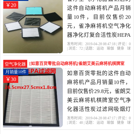
￥20
江 绍兴发货。
这件自动麻将机产品月销
量10件，目前仅售价20
元，雀净麻将机空气净化
器净化灯复合活性炭HEPA
过滤网过滤棉棋牌室是
发布时间：2019-04-28 08:47:18 | 评论：
0
| 浏览：
72
| 话题：
运动
瑜伽
健身
球
2019年雀净空气净化器直
迷用品
自动麻将机
雀净空气净化器直
销店
过滤网
厚度
活性炭
销店精选运动,瑜伽,健身,球
[如意百货零批自动麻将机]雀朗艾美云麻将机棋牌室
空气净化器
迷用品当中性价比很高的
空气净化器活性月销量10件仅售29.8元
月销量10件
如意百货零批的这件自动
￥30
自动麻将机，由广东 珠海
麻将机产品月销量10件，
发货。
目前仅售价29.8元，雀朗艾
美云麻将机棋牌室空气净
化器活性炭过滤网吸烟灯
滤网滤芯是2019年如意百
发布时间：2019-04-28 08:47:17 | 评论：
0
| 浏览：
48
| 话题：
运动
瑜伽
健身
球
货零批精选运动,瑜伽,健身,
迷用品
自动麻将机
如意百货零批
滤
网
尺寸
过滤网