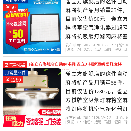
月销量23件
雀立方旗舰店的这件自动
￥50
货。
麻将机产品月销量23件，
目前仅售价50元，雀立方
棋牌室空气净化器过滤网
麻将机吸烟灯滤网麻将室
抽烟灯滤芯是2019年雀立
发布时间：2019-04-28 08:47:32 | 评论：
0
| 浏览：
56
| 话题：
运动
瑜伽
健身
球
方旗舰店精选运动,瑜伽,健
迷用品
自动麻将机
雀立方旗舰店
整
流器
遥控器
滤网
身,球迷用品当中性价比很
[雀立方旗舰店自动麻将机]雀立方棋牌室吸烟灯麻将
空气净化器
高的自动麻将机，由浙江
室麻将灯麻将机月销量55件仅售1280元
月销量55件
雀立方旗舰店的这件自动
￥1280
杭州发货。
麻将机产品月销量55件，
目前仅售价1280元，雀立
方棋牌室吸烟灯麻将室麻
将灯麻将机空气净化器灯
抽烟机吸烟宝是2019年雀
发布时间：2019-04-28 08:47:31 | 评论：
0
| 浏览：
62
| 话题：
运动
瑜伽
健身
球
立方旗舰店精选运动,瑜伽,
迷用品
自动麻将机
雀立方旗舰店
棋