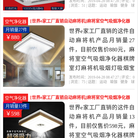
LED升降吊灯是2019年净
发布时间：2019-04-28 08:47:28 | 评论：
0
| 浏览：
51
| 话题：
运动
瑜伽
健身
球
万家娱乐家店城精选运动,
迷用品
自动麻将机
净万家娱乐家店
城
外排
智能
标准版
瑜伽,健身,球迷用品当中性
[世界e家工厂直销自动麻将机]麻将室空气吸烟净化器
空气净化器
价比很高的自动麻将机，
棋牌室灯麻将机吸月销量27件仅售880元
月销量27件
世界e家工厂直销的这件自
￥880
由浙江 杭州发货。
动麻将机产品月销量27
件，目前仅售价880元，麻
将室空气吸烟净化器棋牌
室灯麻将机吸烟灯吸烟宝
抽烟器吸顶灯是2019年世
发布时间：2019-04-28 08:47:27 | 评论：
0
| 浏览：
75
| 话题：
运动
瑜伽
健身
球
界e家工厂直销精选运动,瑜
迷用品
自动麻将机
世界e家工厂直
销
吸烟
净化器
货号
伽,健身,球迷用品当中性价
[世界e家工厂直销自动麻将机]麻将室空气吸烟净化器
空气净化器
比很高的自动麻将机，由
棋牌室灯麻将机吸月销量13件仅售598元
月销量13件
世界e家工厂直销的这件自
￥598
广东 中山发货。
动麻将机产品月销量13
件，目前仅售价598元，麻
将室空气吸烟净化器棋牌