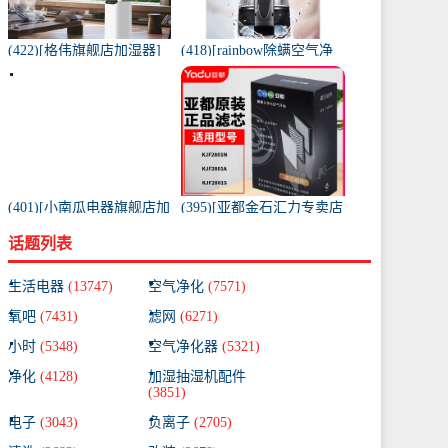
(422)[格伟旗舰店加湿器]
(418)[rainbow除螨空气净
工业加湿器大容量空气家
化,氧吧]美国原装进口水过
用月销量267件仅售398元
滤RAINBOW空气月销量0
件仅售31920元
(401)[小南瓜电器旗舰店加
(395)[亚都金石汇力专卖店
湿器]小南瓜加湿器家用静
净化,加湿抽湿机配件]亚都
话题列表
音卧室月销量198件仅售
空气净化器耗材滤网滤芯
59.9元
KJF28月销量0件仅售249元
生活电器
(13747)
空气净化
(7571)
氧吧
(7431)
滤网
(6271)
小时
(5348)
空气净化器
(5321)
净化
(4128)
加湿抽湿机配件
(3851)
电子
(3043)
负离子
(2705)