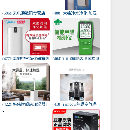
(686)[来电通数码专营店
(488)[大铭净水净化,加湿
USB加湿器]加湿器家用静
抽湿机配件]3M菲尔萃空
音卧室小米小型空气无线
气净化器静电滤网FACF月
可月销量213件仅售29元
销量1件仅售199元
(477)[美的空气净化器旗舰
(464)[山山旗舰店甲醛检测
店空气净化,氧吧]美的空气
仪]山山智能甲醛检测仪器
净化器家用除甲醛月销量
苯空气质量专业家月销量
170件仅售3698元
12件仅售298元
(422)[格伟旗舰店加湿器]
(418)[rainbow除螨空气净
工业加湿器大容量空气家
化,氧吧]美国原装进口水过
用月销量267件仅售398元
滤RAINBOW空气月销量0
件仅售31920元