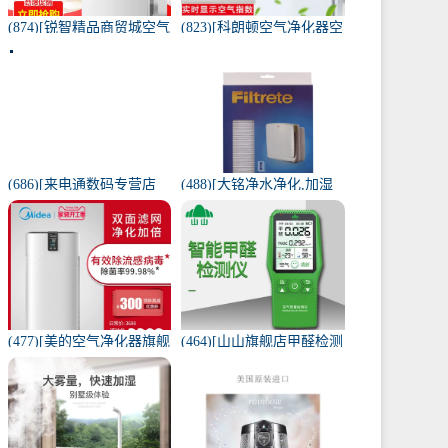
(874)[锐智精品商贸城空气
(823)[科朗顿空气净化器空
净化器]小米品质车载空气
气净化,氧吧]空气净化器除
净化器负离子车内氧吧月
甲醛家用客厅办公卧室除
销量0件仅售198元
雾月销量9件仅售168元
(686)[来电通数码专营店
(488)[大铭净水净化,加湿
USB加湿器]加湿器家用静
抽湿机配件]3M菲尔萃空
音卧室小米小型空气无线
气净化器静电滤网FACF月
可月销量213件仅售29元
销量1件仅售199元
(477)[美的空气净化器旗舰
(464)[山山旗舰店甲醛检测
店空气净化,氧吧]美的空气
仪]山山智能甲醛检测仪器
净化器家用除甲醛月销量
苯空气质量专业家月销量
170件仅售3698元
12件仅售298元