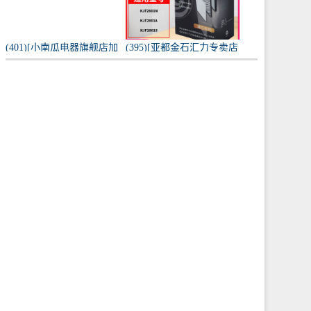
(401)[小南瓜电器旗舰店加
(395)[亚都金石汇力专卖店
湿器]小南瓜加湿器家用静
净化,加湿抽湿机配件]亚都
音卧室月销量198件仅售
空气净化器耗材滤网滤芯
59.9元
KJF28月销量0件仅售249元