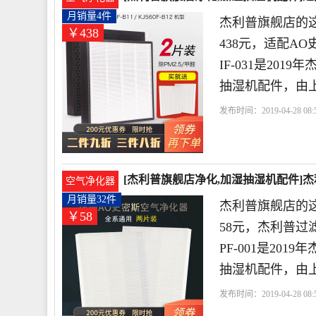
月销量4件
杰利普旗舰店的
￥438
438元，适配AO史
IF-031是20
抽湿机配件，由
发布时间：2019-04-28 08:5
店
史密斯
利普
滤网
[杰利普旗舰店净化,加湿抽湿机配件]杰
空气净化器
元
月销量32件
杰利普旗舰店的这
￥58
58元，杰利普过
PF-001是20
抽湿机配件，由
发布时间：2019-04-28 08:5
店
利普
史密斯
过滤