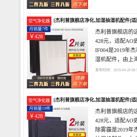
[杰利普旗舰店净化,加湿抽湿机配件]适配
空气净化器
月销量7件
杰利普旗舰店的
￥428
428元，适配AO史
IF004是20
湿机配件，由上
发布时间：2019-04-28 08:5
店
史密斯
利普
货号
[杰利普旗舰店净化,加湿抽湿机配件]适
空气净化器
元
月销量19件
杰利普旗舰店的这
￥428
428元，适配AO史
除雾霾是2019