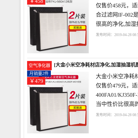
￥458
仅售价458元，适
合过滤网IF-0
很高的净化,加湿
发布时间：2019-04-28 08:5
净耗材店
史密斯
利普
[大金小米空净耗材店净化,加湿抽湿机配
空气净化器
479元
月销量2件
大金小米空净耗
￥479
仅售价479元，适配
400FA01/KJ
当中性价比很高的
发布时间：2019-04-28 08:5
净耗材店
史密斯
利普