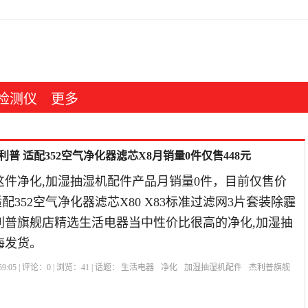
检测仪
更多
普 适配352空气净化器滤芯X8月销量0件仅售448元
这件净化,加湿抽湿机配件产品月销量0件，目前仅售价
适配352空气净化器滤芯X80 X83标准过滤网3片套装除霾
杰利普旗舰店精选生活电器当中性价比很高的净化,加湿抽
海发货。
9:05 | 评论：
0
| 浏览：
41
| 话题：
生活电器
净化
加湿抽湿机配件
杰利普旗舰