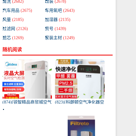
清洗
(2682)
改装
(2678)
汽车用品
(2675)
车用氧吧
(2643)
风量
(2185)
加湿器
(2135)
过滤网
(2126)
货号
(1439)
滤芯
(1269)
家装主材
(1249)
随机阅读
(874)[锐智精品商贸城空气
(823)[科朗顿空气净化器空
净化器]小米品质车载空气
气净化,氧吧]空气净化器除
净化器负离子车内氧吧月
甲醛家用客厅办公卧室除
销量0件仅售198元
雾月销量9件仅售168元