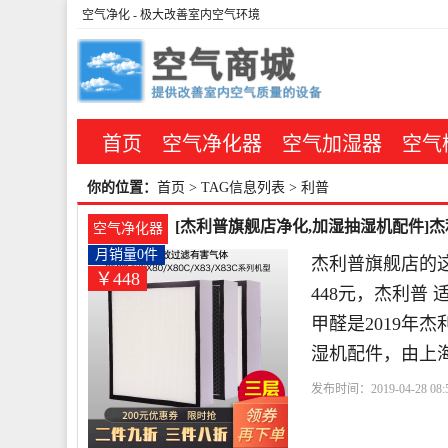
空气净化
- 极大改善室内空气环境
首页
空气净化器
空气加湿器
空气
你的位置：
首页
> TAG信息列表 > 利普
[杰利普旗舰店净化,加湿抽湿机配件]杰利
空气净化器
月销量0件
杰利普旗舰店的
￥448
448元，杰利普 
甲醛是2019年
湿机配件，由上
发布时间：2019-04-28 08:5
店
滤芯
净化器
利普