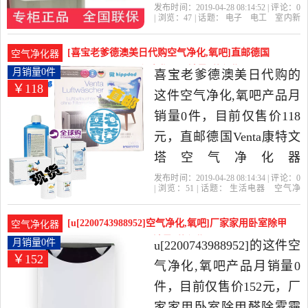
醛BGF-280A是2019年最红
发布时间：2019-04-28 08:14:52 | 评论：
0
| 浏览：
47
| 话题：
电子
电工
室内新
城商城精选电子,电工当中
风系统
最红城商城
布朗
咨询
风
量
性价比很高的室内新风系
[喜宝老爹德澳美日代购空气净化,氧吧]直邮德国
空气净化器
统，由上海发货。
Venta康特文塔空气净化器月销量0件仅售118元
月销量0件
喜宝老爹德澳美日代购的
￥118
这件空气净化,氧吧产品月
销量0件，目前仅售价118
元，直邮德国Venta康特文
塔空气净化器
LW15LW25LW45LP60LW80
发布时间：2019-04-28 08:14:34 | 评论：
0
| 浏览：
51
| 话题：
生活电器
空气净
清洁液剂是2019年喜宝老
化
氧吧
喜宝老爹德澳美日代购
净化
剂
咨询
清洁
爹德澳美日代购精选生活
[u[2200743988952]空气净化,氧吧]厂家家用卧室除甲
空气净化器
电器当中性价比很高的空
醛除雾霾PM2.5空月销量0件仅售152元
月销量0件
u[2200743988952]的这件空
￥152
气净化,氧吧，由上海发
气净化,氧吧产品月销量0
货。
件，目前仅售价152元，厂
家家用卧室除甲醛除雾霾