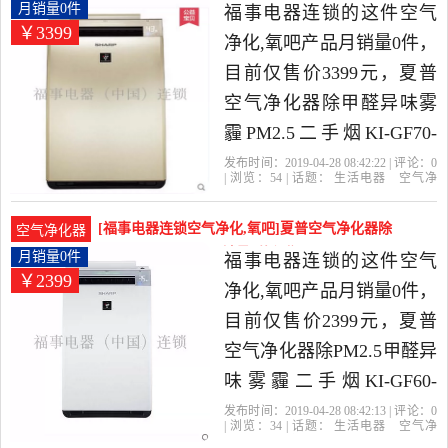
由广东 深圳发货。
异味雾霾PM2.月销量0件仅售3399元
月销量0件
福事电器连锁的这件空气
￥3399
净化,氧吧产品月销量0件，
目前仅售价3399元，夏普
空气净化器除甲醛异味雾
霾PM2.5二手烟KI-GF70-
N/KI-BB60-W是2019年福
发布时间：2019-04-28 08:42:22 | 评论：
0
| 浏览：
54
| 话题：
生活电器
空气净
事电器连锁精选生活电器
化
氧吧
福事电器连锁
滤网
小
时
咨询
当中性价比很高的空气净
[福事电器连锁空气净化,氧吧]夏普空气净化器除
空气净化器
化,氧吧，由北京发货。
PM2.5甲醛异味雾月销量0件仅售2399元
月销量0件
福事电器连锁的这件空气
￥2399
净化,氧吧产品月销量0件，
目前仅售价2399元，夏普
空气净化器除PM2.5甲醛异
味雾霾二手烟KI-GF60-
W/KI-BC608-W是2019年福
发布时间：2019-04-28 08:42:13 | 评论：
0
| 浏览：
34
| 话题：
生活电器
空气净
事电器连锁精选生活电器
化
氧吧
福事电器连锁
滤网
小