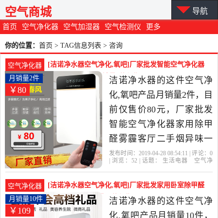
空气商城
导航
首页
空气净化器
空气加湿器
空气检测仪
更多
你的位置：
首页
> TAG信息列表 > 咨询
[洁诺净水器空气净化,氧吧]厂家批发智能空气净化器
空气净化器
家用除甲醛雾霾月销量2件仅售80元
月销量2件
洁诺净水器的这件空气净
￥80
化,氧吧产品月销量2件，目
前仅售价80元，厂家批发
智能空气净化器家用除甲
醛雾霾客厅二手烟异味一
件代发是2019年洁诺净水
发布时间：2019-04-28 08:54:11 | 评论：
0
| 浏览：
52
| 话题：
生活电器
空气净
器精选生活电器当中性价
化
氧吧
洁诺净水器
客服
空气净化
器
咨询
比很高的空气净化,氧吧，
[洁诺净水器空气净化,氧吧]厂家批发家用卧室除甲醛
空气净化器
由广东 深圳发货。
除雾霾PM2.月销量10件仅售109元
月销量10件
洁诺净水器的这件空气净
￥109
化,氧吧产品月销量10件，