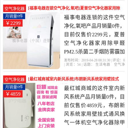
时
咨询
当中性价比很高的空气净
[福事电器连锁空气净化,氧吧]夏普空气净化器家用除
空气净化器
化,氧吧，由北京发货。
甲醛PM2.5杀月销量0件仅售2299元
月销量0件
福事电器连锁的这件空气
￥2299
净化,氧吧产品月销量0件，
目前仅售价2299元，夏普
空气净化器家用除甲醛
PM2.5杀菌二手烟防雾霾加
湿KC-CE50-W/N是2019年
发布时间：2019-04-28 08:31:30 | 评论：
0
| 浏览：
54
| 话题：
生活电器
空气净
福事电器连锁精选生活电
化
氧吧
福事电器连锁
小时
咨
询
滤网
器当中性价比很高的空气
[最红城商城室内新风系统]布朗新风系统家用壁挂式
空气净化器
净化,氧吧，由北京发货。
通风换气一体机月销量0件仅售4859元
月销量0件
最红城商城的这件室内新
￥4859
风系统产品月销量0件，目
前仅售价4859元，布朗新
风系统家用壁挂式通风换
气一体机空气净化器除甲