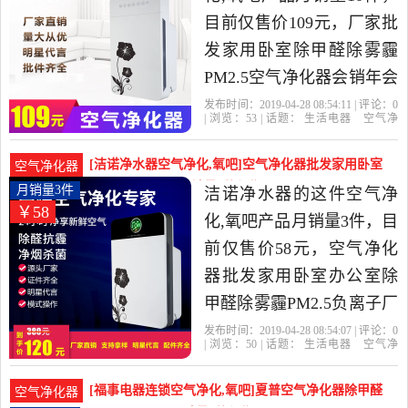
目前仅售价109元，厂家批
发家用卧室除甲醛除雾霾
PM2.5空气净化器会销年会
礼品专用是2019年洁诺净
发布时间：2019-04-28 08:54:11 | 评论：
0
| 浏览：
53
| 话题：
生活电器
空气净
水器精选生活电器当中性
化
氧吧
洁诺净水器
客服
咨询
小
时
价比很高的空气净化,氧
[洁诺净水器空气净化,氧吧]空气净化器批发家用卧室
空气净化器
吧，由广东 深圳发货。
办公室除甲醛除月销量3件仅售58元
月销量3件
洁诺净水器的这件空气净
￥58
化,氧吧产品月销量3件，目
前仅售价58元，空气净化
器批发家用卧室办公室除
甲醛除雾霾PM2.5负离子厂
家礼品是2019年洁诺净水
发布时间：2019-04-28 08:54:07 | 评论：
0
| 浏览：
50
| 话题：
生活电器
空气净
器精选生活电器当中性价
化
氧吧
洁诺净水器
客服
整机
咨
询
比很高的空气净化,氧吧，
[福事电器连锁空气净化,氧吧]夏普空气净化器除甲醛
空气净化器