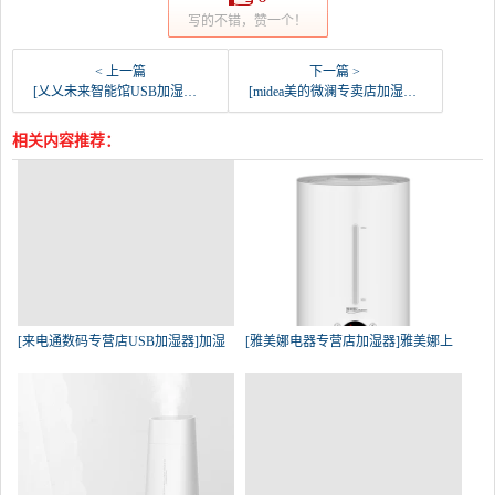
写的不错，赞一个！
< 上一篇
下一篇 >
[乂乂未来智能馆USB加湿器]萌宠加湿器家用小型空气补水迷你创意可月销量79件仅售59元
[midea美的微澜专卖店加湿器]美的加湿器家用静音卧室内孕妇婴儿大容月销量81件仅售239元
相关内容推荐：
[来电通数码专营店USB加湿器]加湿
[雅美娜电器专营店加湿器]雅美娜上