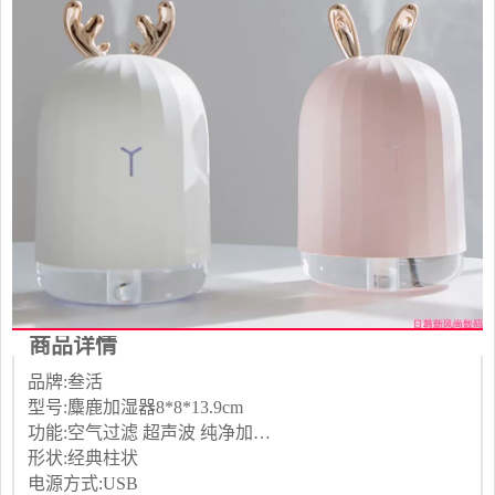
商品详情
品牌:叁活
型号:麋鹿加湿器8*8*13.9cm
功能:空气过滤 超声波 纯净加湿 其它
形状:经典柱状
电源方式:USB