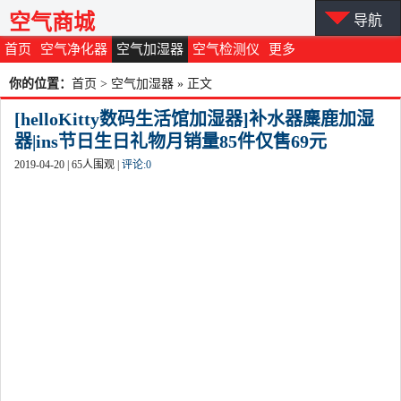
空气商城
导航
首页
空气净化器
空气加湿器
空气检测仪
更多
你的位置：
首页
>
空气加湿器
» 正文
[helloKitty数码生活馆加湿器]补水器麋鹿加湿
器|ins节日生日礼物月销量85件仅售69元
2019-04-20 |
65
人围观 |
评论:
0