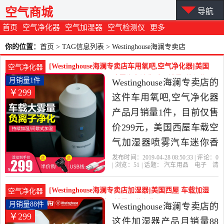
空气商城
导航
首页
空气净化器
空气加湿器
空气检测仪
更多
你的位置：
首页
> TAG信息列表 > Westinghouse海澜专卖店
[Westinghouse海澜专卖店车用氧吧,空气净化器]美国
空气净化器
西屋车载空气加湿器喷雾汽车迷你香月销量1件仅售
月销量1件
Westinghouse海澜专卖店的
￥299
299元
这件车用氧吧,空气净化器
产品月销量1件，目前仅售
价299元，美国西屋车载空
气加湿器喷雾汽车迷你香
薰机车用负离子空气净化
发布时间：2019-04-28 08:50:33 | 评论：
0
| 浏览：
51
| 话题：
汽车用品
电子
清
器是2019年Westinghouse海
洗
改装
车用氧吧
空气净化
器
Westinghouse海澜专卖店
负离
澜专卖店精选汽车用品,电
子
电源
功能
[Westinghouse海澜专卖店加湿器]美国西屋 车载加湿
空气净化器
子,清洗,改装当中性价比很
器喷雾 汽车迷你香月销量88件仅售299元
月销量88件
Westinghouse海澜专卖店的
￥299
高的车用氧吧,空气净化
这件加湿器产品月销量88