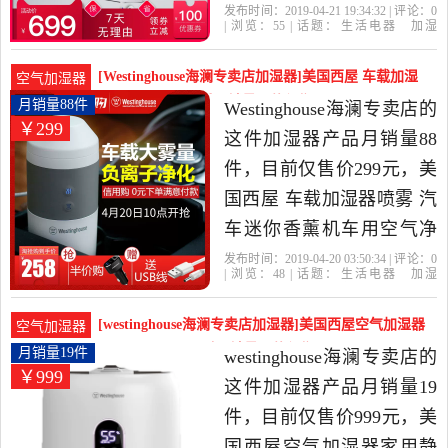
净化孕妇婴儿小是2019年
发布时间：2019-04-21 19:34:32 | 评论：
0
| 浏览：
55
| 话题：
生活电器
加湿
Westinghouse海澜专卖店精
器
Westinghouse海澜专卖店
支持
安
泰
交流电
选生活电器当中性价比很
[Westinghouse海澜专卖店加湿器]美国西屋 车载加湿
空气加湿器
高的加湿器，由北京发
器喷雾 汽车迷你香月销量88件仅售299元
月销量88件
Westinghouse海澜专卖店的
￥299
货。
这件加湿器产品月销量88
件，目前仅售价299元，美
国西屋 车载加湿器喷雾 汽
车迷你香薰机车用空气净
化器雾化是2019年
发布时间：2019-04-20 03:50:34 | 评论：
0
| 浏览：
48
| 话题：
生活电器
加湿
Westinghouse海澜专卖店精
器
Westinghouse海澜专卖店
加湿
支
持
触摸式
选生活电器当中性价比很
[westinghouse海澜专卖店加湿器]美国西屋空气加湿器
空气加湿器
高的加湿器，由山东 青岛
家用静音卧室UV杀月销量19件仅售999元
月销量19件
westinghouse海澜专卖店的
￥999
发货。
这件加湿器产品月销量19
件，目前仅售价999元，美
国西屋空气加湿器家用静