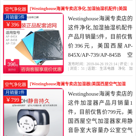
时
风量
空气净化器
卖店精选生活电器当中性
[Westinghouse海澜专卖店净化,加湿抽湿机配件]美国
空气净化器
价比很高的空气净化,氧
西屋AP-845X/AP-739月销量5件仅售396元
月销量5件
Westinghouse海澜专卖店的
￥396
吧，由北京发货。
这件净化,加湿抽湿机配件
产品月销量5件，目前仅售
价396元，美国西屋AP-
845X/AP-739/AP-845B 空
气净化器过滤网 正品配套
发布时间：2019-04-26 19:21:14 | 评论：
0
| 浏览：
51
| 话题：
生活电器
净化
加
滤芯是2019年Westinghouse
湿抽湿机配件
Westinghouse海澜专卖
店
过滤网
美国
正品
海澜专卖店精选生活电器
[Westinghouse海澜专卖店加湿器]美国西屋空气加湿
空气净化器
当中性价比很高的净化,加
器家用静音卧室大容量月销量1件仅售799元
月销量1件
Westinghouse海澜专卖店的
￥799
湿抽湿机配件，由北京发
这件加湿器产品月销量1
货。
件，目前仅售价799元，美
国西屋空气加湿器家用静
音卧室大容量办公室空气