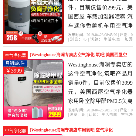
器，由北京发货。
件，目前仅售价299元，美
国西屋 车载加湿器喷雾 汽
车迷你香薰机车用空气净
化器雾化是2019年
发布时间：2019-04-28 08:45:29 | 评论：
0
| 浏览：
45
| 话题：
生活电器
加湿
Westinghouse海澜专卖店精
器
Westinghouse海澜专卖店
加湿
支
持
触摸式
选生活电器当中性价比很
[Westinghouse海澜专卖店空气净化,氧吧]美国西屋空
空气净化器
高的加湿器，由山东 青岛
气净化器 家用卧室除甲醛P月销量0件仅售3999元
月销量0件
Westinghouse海澜专卖店的
￥3999
发货。
这件空气净化,氧吧产品月
销量0件，目前仅售价3999
元，美国西屋空气净化器
家用卧室除甲醛PM2.5负离
子杀菌除雾霾二手烟是
发布时间：2019-04-26 20:17:58 | 评论：
0
| 浏览：
64
| 话题：
生活电器
空气净
2019年Westinghouse海澜专
化
氧吧
Westinghouse海澜专卖店
小
时
滤网
负离子
卖店精选生活电器当中性
[Westinghouse海澜专卖店车用氧吧,空气净化
空气净化器