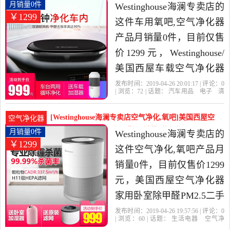
价比很高的空气净化,氧
器]Westinghouse/美国西屋车月销量0件仅售1299元
月销量0件
Westinghouse海澜专卖店的
￥1299
吧，由北京发货。
这件车用氧吧,空气净化器
产品月销量0件，目前仅售
价1299元，Westinghouse/
美国西屋车载空气净化器
除异味车内用除甲醛净化
发布时间：2019-04-26 20:01:17 | 评论：
0
| 浏览：
72
| 话题：
汽车用品
电子
清
器是2019年Westinghouse海
洗
改装
车用氧吧
空气净化
器
Westinghouse海澜专卖店
滤网
活
澜专卖店精选汽车用品,电
性炭
负离子
[Westinghouse海澜专卖店空气净化,氧吧]美国西屋空
空气净化器
子,清洗,改装当中性价比很
气净化器 家用卧室除甲醛P月销量0件仅售1299元
月销量0件
Westinghouse海澜专卖店的
￥1299
高的车用氧吧,空气净化
这件空气净化,氧吧产品月
器，由北京发货。
销量0件，目前仅售价1299
元，美国西屋空气净化器
家用卧室除甲醛PM2.5二手
烟杀菌除尘螨净化机是
发布时间：2019-04-26 19:57:56 | 评论：
0
| 浏览：
60
| 话题：
生活电器
空气净
2019年Westinghouse海澜专
化
氧吧
Westinghouse海澜专卖店
小