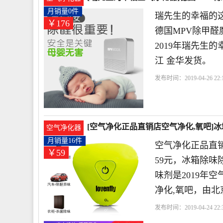
月销量0件
瑞先生的幸福的这
￥176
德国MPV除甲
2019年瑞先生
江 金华发货。
发布时间：2019-04-26 22:1
国
魔方
[空气净化正品直销店空气净化,氧吧]
空气净化器
59元
月销量16件
空气净化正品直销
￥59
59元，冰箱除
味剂是2019年
净化,氧吧，由北
发布时间：2019-04-24 22:3
店
鞋柜
白色
黑色