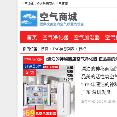
空气净化
- 极大改善室内空气环境
首页
空气净化器
空气加湿器
空气
你的位置：
首页
> TAG信息列表 > 鞋柜
[漂泊的神秘商店空气净化器]正品美的
空气净化器
月销量0件
漂泊的神秘商店
￥69
品美的活性氧空
2019年漂泊的
广东 深圳发货。
发布时间：2019-04-28 08:4
柜
活性氧
白色