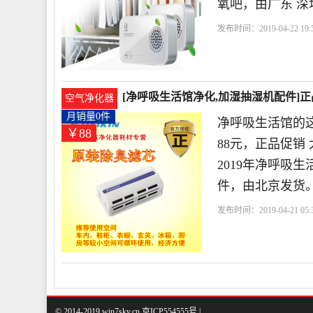
氧吧，由广东 深
发布时间：2019-04-22 19:5
市
尔康
鞋柜
小时
[净呼吸生活馆净化,加湿抽湿机配件]正
空气净化器
月销量0件
净呼吸生活馆的
￥88
88元，正品促销
2019年净呼吸
件，由北京发货
发布时间：2019-04-21 05:3
馆
鞋柜
除臭
衣橱
© 2014-2019 win7sky.cn 京ICP554555号 |