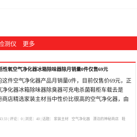
检测仪
更多
活性氧空气净化器冰箱除味器除月销量0件仅售69元
的这件空气净化器产品月销量0件，目前仅售价69元，正
气净化器冰箱除味器除臭器可充电杀菌鞋柜车载去是
神秘商店精选家装主材当中性价比很高的空气净化器，由
3:33 | 评论：
0
| 浏览：
40
| 话题：
家装主材
空气净化器
漂泊的神秘商店
鞋