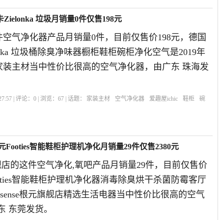
ielonka 垃圾月销量0件仅售198元
的这件空气净化器产品月销量0件，目前仅售价198元，德国
onka 垃圾桶除臭净味器橱柜鞋柜碗柜净化空气是2019年
精选家装主材当中性价比很高的空气净化器，由广东 珠海发
7:57 | 评论：
0
| 浏览：
67
| 话题：
家装主材
空气净化器
爱趣屋ichic
鞋柜
碗
根元Footies智能鞋柜护理机净化月销量29件仅售2380元
根元旗舰店的这件空气净化,氧吧产品月销量29件，目前仅售价
ooties智能鞋柜护理机净化器消毒除臭烘干杀菌防霉客厅
ootsense根元旗舰店精选生活电器当中性价比很高的空气
东 东莞发货。