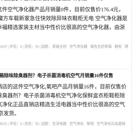
件空气净化器产品月销量0件，目前仅售价176.4元，
醛魔方车载新家急住快效除异味衣鞋柜无电 空气净化器是
的幸福精选家装主材当中性价比很高的空气净化器，由浙
8:07 | 评论：
0
| 浏览：
50
| 话题：
家装主材
空气净化器
瑞先生的幸福
鞋柜
德
冰箱除味除臭器剂？电子杀菌消毒机空气月销量16件仅售
店的这件空气净化,氧吧产品月销量16件，目前仅售价
味除臭器剂？电子杀菌消毒机空气净化保鲜盒衣柜鞋柜除
空气净化正品直销店精选生活电器当中性价比很高的空气
京发货。
8:01 | 评论：
0
| 浏览：
50
| 话题：
生活电器
空气净化
氧吧
空气净化正品直销