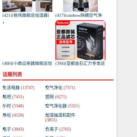
(421)[格伟旗舰店加湿器]
(417)[rainbow除螨空气净
工业加湿器大容量空气家
化,氧吧]美国原装进口水过
用月销量267件仅售398元
滤RAINBOW空气月销量0
件仅售31920元
(400)[小南瓜电器旗舰店加
(394)[亚都金石汇力专卖店
湿器]小南瓜加湿器家用静
净化,加湿抽湿机配件]亚都
话题列表
音卧室月销量198件仅售
空气净化器耗材滤网滤芯
59.9元
KJF28月销量0件仅售249元
生活电器
(13747)
空气净化
(7571)
氧吧
(7431)
滤网
(6271)
小时
(5348)
空气净化器
(5321)
净化
(4128)
加湿抽湿机配件
(3851)
电子
(3043)
负离子
(2705)