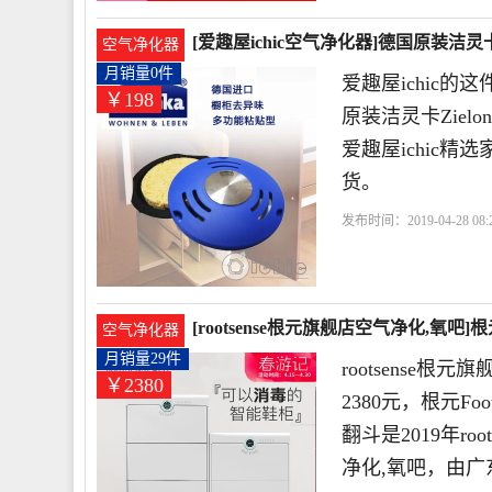
[爱趣屋ichic空气净化器]德国原装洁灵卡Z
空气净化器
月销量0件
爱趣屋ichic
￥198
原装洁灵卡Ziel
爱趣屋ichic
货。
发布时间：2019-04-28 08:2
柜
除味
[rootsense根元旗舰店空气净化,氧吧]
空气净化器
月销量29件
rootsense
￥2380
2380元，根元F
翻斗是2019年r
净化,氧吧，由广