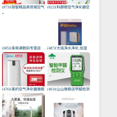
(873)[锐智精品商贸城空气
(822)[科朗顿空气净化器空
净化器]小米品质车载空气
气净化,氧吧]空气净化器除
净化器负离子车内氧吧月
甲醛家用客厅办公卧室除
销量0件仅售198元
雾月销量9件仅售168元
(685)[来电通数码专营店
(487)[大铭净水净化,加湿
USB加湿器]加湿器家用静
抽湿机配件]3M菲尔萃空
音卧室小米小型空气无线
气净化器静电滤网FACF月
可月销量213件仅售29元
销量1件仅售199元
(476)[美的空气净化器旗舰
(463)[山山旗舰店甲醛检测
店空气净化,氧吧]美的空气
仪]山山智能甲醛检测仪器
净化器家用除甲醛月销量
苯空气质量专业家月销量
170件仅售3698元
12件仅售298元