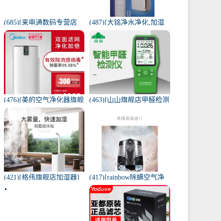
(685)[来电通数码专营店
(487)[大铭净水净化,加湿
USB加湿器]加湿器家用静
抽湿机配件]3M菲尔萃空
音卧室小米小型空气无线
气净化器静电滤网FACF月
可月销量213件仅售29元
销量1件仅售199元
(476)[美的空气净化器旗舰
(463)[山山旗舰店甲醛检测
店空气净化,氧吧]美的空气
仪]山山智能甲醛检测仪器
净化器家用除甲醛月销量
苯空气质量专业家月销量
170件仅售3698元
12件仅售298元
(421)[格伟旗舰店加湿器]
(417)[rainbow除螨空气净
工业加湿器大容量空气家
化,氧吧]美国原装进口水过
用月销量267件仅售398元
滤RAINBOW空气月销量0
件仅售31920元