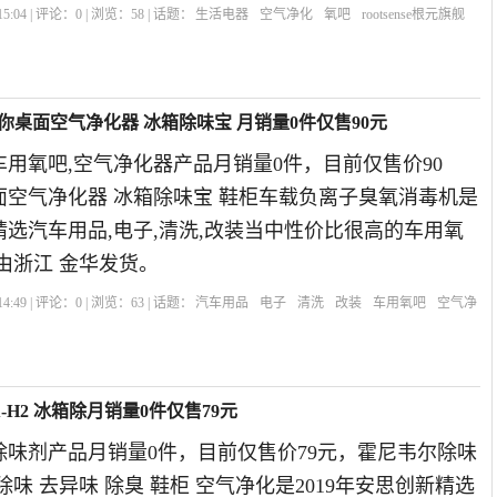
5:04 | 评论：
0
| 浏览：
58
| 话题：
生活电器
空气净化
氧吧
rootsense根元旗舰
你桌面空气净化器 冰箱除味宝 月销量0件仅售90元
用氧吧,空气净化器产品月销量0件，目前仅售价90
面空气净化器 冰箱除味宝 鞋柜车载负离子臭氧消毒机是
伦精选汽车用品,电子,清洗,改装当中性价比很高的车用氧
由浙江 金华发货。
4:49 | 评论：
0
| 浏览：
63
| 话题：
汽车用品
电子
清洗
改装
车用氧吧
空气净
臭氧
鞋柜
-H2 冰箱除月销量0件仅售79元
除味剂产品月销量0件，目前仅售价79元，霍尼韦尔除味
冰箱除味 去异味 除臭 鞋柜 空气净化是2019年安思创新精选