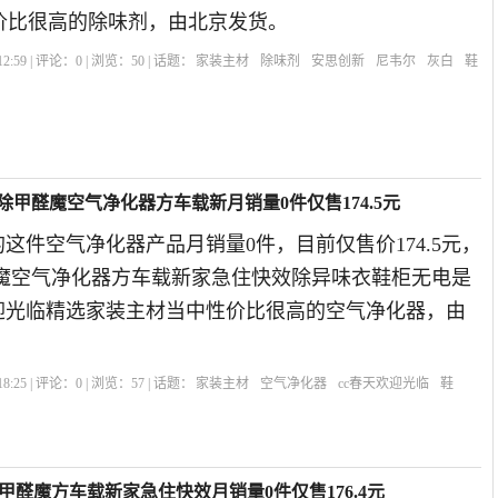
价比很高的除味剂，由北京发货。
2:59 | 评论：
0
| 浏览：
50
| 话题：
家装主材
除味剂
安思创新
尼韦尔
灰白
鞋
V除甲醛魔空气净化器方车载新月销量0件仅售174.5元
的这件空气净化器产品月销量0件，目前仅售价174.5元，
醛魔空气净化器方车载新家急住快效除异味衣鞋柜无电是
天欢迎光临精选家装主材当中性价比很高的空气净化器，由
8:25 | 评论：
0
| 浏览：
57
| 话题：
家装主材
空气净化器
cc春天欢迎光临
鞋
甲醛魔方车载新家急住快效月销量0件仅售176.4元