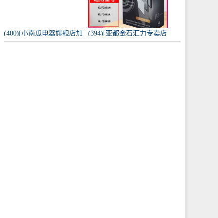
(400)[小南瓜电器旗舰店加
(394)[亚都金石汇力专卖店
湿器]小南瓜加湿器家用静
净化,加湿抽湿机配件]亚都
音卧室月销量198件仅售
空气净化器耗材滤网滤芯
59.9元
KJF28月销量0件仅售249元