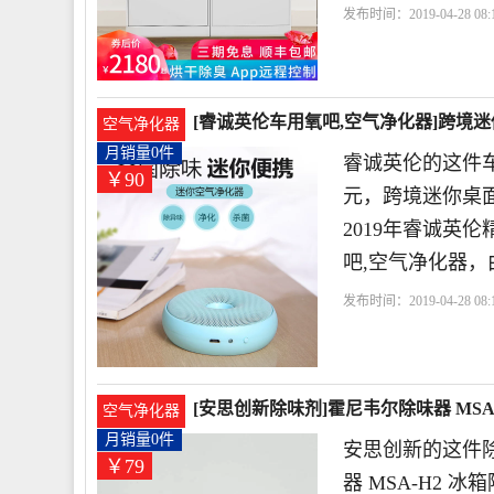
发布时间：2019-04-28 08:1
店
白色
鞋柜
个月
[睿诚英伦车用氧吧,空气净化器]跨境迷
空气净化器
月销量0件
睿诚英伦的这件车
￥90
元，跨境迷你桌
2019年睿诚英
吧,空气净化器，
发布时间：2019-04-28 08:1
化器
睿诚英伦
甜甜圈
[安思创新除味剂]霍尼韦尔除味器 MSA
空气净化器
月销量0件
安思创新的这件
￥79
器 MSA-H2 