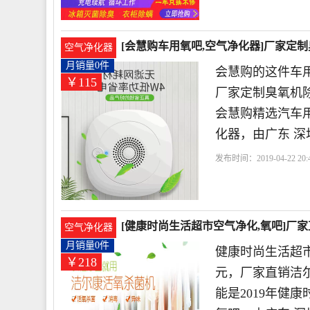
[会慧购车用氧吧,空气净化器]厂家定
空气净化器
月销量0件
会慧购的这件车用
￥115
厂家定制臭氧机除
会慧购精选汽车用
化器，由广东 深
发布时间：2019-04-22 20:4
化器
会慧购
除臭
臭
[健康时尚生活超市空气净化,氧吧]厂家
空气净化器
月销量0件
健康时尚生活超市
￥218
元，厂家直销洁尔
能是2019年健