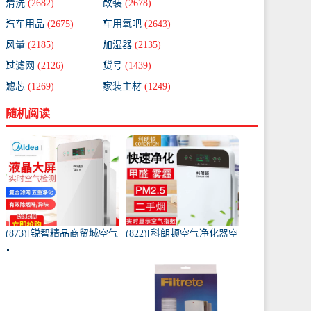
清洗
(2682)
改装
(2678)
汽车用品
(2675)
车用氧吧
(2643)
风量
(2185)
加湿器
(2135)
过滤网
(2126)
货号
(1439)
滤芯
(1269)
家装主材
(1249)
随机阅读
(873)[锐智精品商贸城空气
(822)[科朗顿空气净化器空
净化器]小米品质车载空气
气净化,氧吧]空气净化器除
净化器负离子车内氧吧月
甲醛家用客厅办公卧室除
销量0件仅售198元
雾月销量9件仅售168元