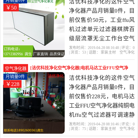
月销量0件
洁优科技净化的这件空气
￥50
净化器产品月销量0件，目
前仅售价50元，工业ffu风
机过滤单元过滤器棋牌百
级层流罩无尘工作台空气
净化器是2019年洁优科技
发布时间：2019-04-28 08:16:48 | 评论：
0
| 浏览：
53
| 话题：
家装主材
空气净化
净化精选家装主材当中性
器
洁优科技净化
过滤网
高效
电
机
价比很高的空气净化器，
[洁优科技净化空气净化器]电机马达工业FFU空气净
空气净化器
由广东 东莞发货。
化器纯铜电机月销量0件仅售228元
月销量0件
洁优科技净化的这件空气
￥228
净化器产品月销量0件，目
前仅售价228元，电机马达
工业FFU空气净化器纯铜电
机ffu空气过滤器可调速静
音马达是2019年洁优科技
发布时间：2019-04-28 08:16:46 | 评论：
0
| 浏览：
75
| 话题：
家装主材
空气净化
净化精选家装主材当中性
器
洁优科技净化
电机
马达
调速