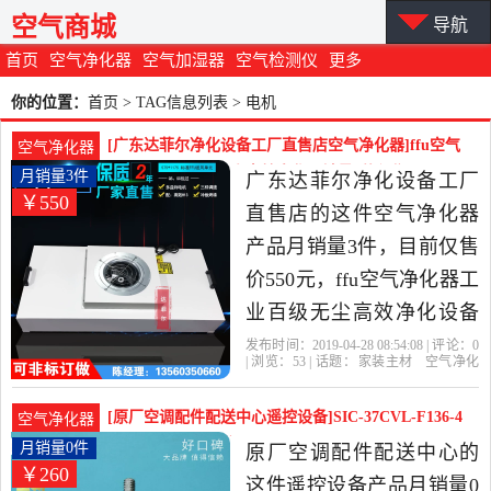
空气商城
导航
首页
空气净化器
空气加湿器
空气检测仪
更多
你的位置：
首页
> TAG信息列表 > 电机
[广东达菲尔净化设备工厂直售店空气净化器]ffu空气
空气净化器
净化器工业百级无尘高效净化月销量3件仅售550元
月销量3件
广东达菲尔净化设备工厂
￥550
直售店的这件空气净化器
产品月销量3件，目前仅售
价550元，ffu空气净化器工
业百级无尘高效净化设备
ffu风机过滤单元广东厂家
发布时间：2019-04-28 08:54:08 | 评论：
0
| 浏览：
53
| 话题：
家装主材
空气净化
是2019年广东达菲尔净化
器
广东达菲尔净化设备工厂直售店
叶
轮
电机
塑胶
设备工厂直售店精选家装
[原厂空调配件配送中心遥控设备]SIC-37CVL-F136-4
空气净化器
主材当中性价比很高的空
原装月销量0件仅售260元
月销量0件
原厂空调配件配送中心的
￥260
气净化器，由广东 东莞发
这件遥控设备产品月销量0