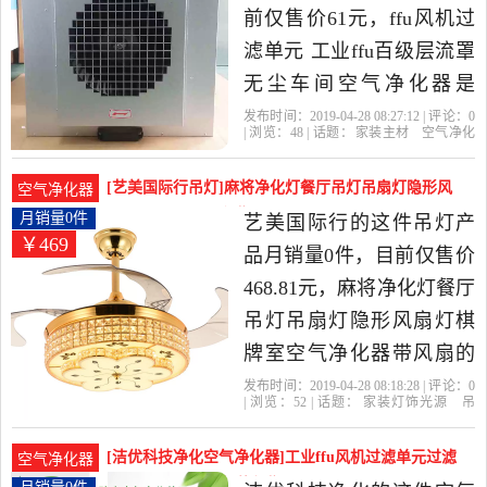
前仅售价61元，ffu风机过
滤单元 工业ffu百级层流罩
无尘车间空气净化器是
2019年创梦电商1017精选
发布时间：2019-04-28 08:27:12 | 评论：
0
| 浏览：
48
| 话题：
家装主材
空气净化
家装主材当中性价比很高
器
创梦电商1017
高效
过滤器
电
机
的空气净化器，由广东 东
[艺美国际行吊灯]麻将净化灯餐厅吊灯吊扇灯隐形风
空气净化器
莞发货。
扇灯棋月销量0件仅售468.81元
月销量0件
艺美国际行的这件吊灯产
￥469
品月销量0件，目前仅售价
468.81元，麻将净化灯餐厅
吊灯吊扇灯隐形风扇灯棋
牌室空气净化器带风扇的
灯是2019年艺美国际行精
发布时间：2019-04-28 08:18:28 | 评论：
0
| 浏览：
52
| 话题：
家装灯饰光源
吊
选家装灯饰光源当中性价
灯
艺美国际行
电机
遥控
吊灯
比很高的吊灯，由广东 中
[洁优科技净化空气净化器]工业ffu风机过滤单元过滤
空气净化器
山发货。
器棋牌百级月销量0件仅售50元