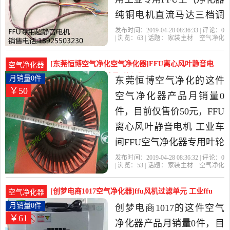
纯铜电机直流马达三档调
速 超静音电机是2019年东
发布时间：2019-04-28 08:36:33 | 评论：
0
| 浏览：
63
| 话题：
家装主材
空气净化
莞宏柏净化公司精选家装
器
东莞宏柏净化公司
电机
专用
工
业
主材当中性价比很高的空
[东莞恒博空气净化空气净化器]FFU离心风叶静音电
空气净化器
气净化器，由广东 东莞发
机 工业车间FF月销量0件仅售50元
月销量0件
东莞恒博空气净化的这件
￥50
货。
空气净化器产品月销量0
件，目前仅售价50元，FFU
离心风叶静音电机 工业车
间FFU空气净化器专用叶轮
FFU风扇电机是2019年东莞
发布时间：2019-04-28 08:36:32 | 评论：
0
| 浏览：
53
| 话题：
家装主材
空气净化
恒博空气净化精选家装主
器
东莞恒博空气净化
电机
叶轮
专
用
材当中性价比很高的空气
[创梦电商1017空气净化器]ffu风机过滤单元 工业ffu
空气净化器
净化器，由广东 东莞发
百级层月销量0件仅售61元
月销量0件
创梦电商1017的这件空气
￥61
货。
净化器产品月销量0件，目