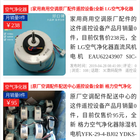
器
电机
很高的空气净化器，由广
[家用商用空调原厂配件遥控设备]全新 LG空气净化器
空气净化器
东 东莞发货。
直流风机电机 月销量0件仅售238元
月销量0件
家用商用空调原厂配件的
￥238
这件遥控设备产品月销量0
件，目前仅售价238元，全
新 LG空气净化器直流风机
电机 EAU62243907 SIC-
39CVL-D828-6是2019年家
发布时间：2019-04-28 08:41:09 | 评论：
0
| 浏览：
108
| 话题：
3C数码配件
遥控设
用商用空调原厂配件精选
备
家用商用空调原厂配件
空调
风
机
电机
3C数码配件当中性价比很
[原厂空调配件配送中心遥控设备]全新 格力空气净化
空气净化器
高的遥控设备，由广东 广
器除湿机电机YFK月销量0件仅售95元
月销量0件
原厂空调配件配送中心的
￥95
州发货。
这件遥控设备产品月销量0
件，目前仅售价95元，全
新 格力空气净化器除湿机
电机YFK-29-4-BJ02 YDKS-