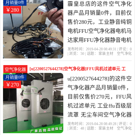
当中性价比很高的空气净
化器电机月销量0件仅售280元
月销量0件
霾皇总店的这件空气净化
￥280
化器，由广东 东莞发货。
器产品月销量0件，目前仅
售价280元，工业静音纯铜
电机FFU空气净化器电机马
达家用FFU净化器静音电机
是2019年霾皇总店精选家
发布时间：2019-04-28 08:49:31 | 评论：
0
| 浏览：
50
| 话题：
家装主材
空气净化
装主材当中性价比很高的
器
霾皇总店
电机
静音
净化器
空气净化器，由北京发
[u[2200527644278]空气净化器]FFU风机过滤单元 工
空气净化器
货。
业ffu百级层月销量0件仅售270元
月销量0件
u[2200527644278]的这件空
￥270
气净化器产品月销量0件，
目前仅售价270元，FFU风
机过滤单元 工业ffu百级层
流罩 无尘车间空气净化器
是2019年u[2200527644278]
发布时间：2019-04-28 08:49:28 | 评论：
0
| 浏览：
48
| 话题：
家装主材
空气净化
精选家装主材当中性价比
器
u[2200527644278]
高效
过滤