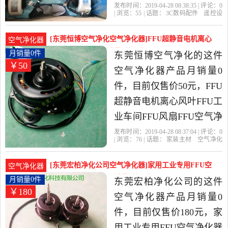
18-4是2019年原厂空调配件
发布时间：2019-04-28 08:38:35 | 评论：
0
| 浏览：
55
| 话题：
3C数码配件
遥控设
配送中心精选3C数码配件
备
原厂空调配件配送中心
空调
除湿
机
电机
当中性价比很高的遥控设
[东莞恒博空气净化空气净化器]FFU超静音电机离心
空气净化器
备，由广东 广州发货。
风叶FFU工业车月销量0件仅售50元
月销量0件
东莞恒博空气净化的这件
￥50
空气净化器产品月销量0
件，目前仅售价50元，FFU
超静音电机离心风叶FFU工
业车间FFU风扇FFU空气净
化器专用叶轮是2019年东
发布时间：2019-04-28 08:37:04 | 评论：
0
| 浏览：
76
| 话题：
家装主材
空气净化
莞恒博空气净化精选家装
器
东莞恒博空气净化
电机
专用
风
叶
主材当中性价比很高的空
[东莞宏柏净化公司空气净化器]家用工业专用FFU空
空气净化器
气净化器，由广东 东莞发
气净化器纯铜电机月销量0件仅售180元
月销量0件
东莞宏柏净化公司的这件
￥180
货。
空气净化器产品月销量0
件，目前仅售价180元，家
用工业专用FFU空气净化器