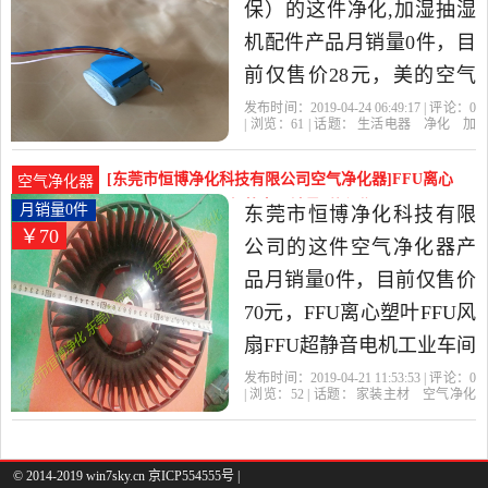
货。
保）的这件净化,加湿抽湿
机配件产品月销量0件，目
前仅售价28元，美的空气
净化器配件传动电机出风
发布时间：2019-04-24 06:49:17 | 评论：
0
| 浏览：
61
| 话题：
生活电器
净化
加
口传动器KJ40FR-
湿抽湿机配件
美的电器 海尔电器（正
品行货
正规发票全国联保）
传动
电
NG/KJ40FR-NG1是2019年
机
空气净化器
[东莞市恒博净化科技有限公司空气净化器]FFU离心
空气净化器
美的电器 海尔电器（正品
塑叶FFU风扇FFU超静音月销量0件仅售70元
月销量0件
东莞市恒博净化科技有限
￥70
行货，正规发票全国联
公司的这件空气净化器产
保）精选生活电器当中性
品月销量0件，目前仅售价
价比很高的净化,加湿抽湿
70元，FFU离心塑叶FFU风
机配件，由江苏 扬州发
扇FFU超静音电机工业车间
货。
FFU空气净化器专用叶轮是
发布时间：2019-04-21 11:53:53 | 评论：
0
| 浏览：
52
| 话题：
家装主材
空气净化
2019年东莞市恒博净化科
器
东莞市恒博净化科技有限公司
叶
轮
电机
专用
技有限公司精选家装主材
当中性价比很高的空气净
© 2014-2019 win7sky.cn 京ICP554555号 |