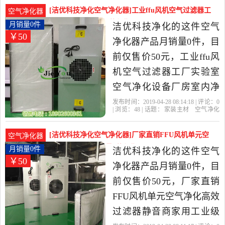
价比很高的空气净化器，
[洁优科技净化空气净化器]工业ffu风机空气过滤器工
空气净化器
由广东 东莞发货。
厂实验室空月销量0件仅售50元
月销量0件
洁优科技净化的这件空气
￥50
净化器产品月销量0件，目
前仅售价50元，工业ffu风
机空气过滤器工厂实验室
空气净化设备厂房室内净
化除尘是2019年洁优科技
发布时间：2019-04-28 08:14:18 | 评论：
0
| 浏览：
48
| 话题：
家装主材
空气净化
净化精选家装主材当中性
器
洁优科技净化
过滤网
高效
电
机
价比很高的空气净化器，
[洁优科技净化空气净化器]厂家直销FFU风机单元空
空气净化器
由广东 东莞发货。
气净化高效过月销量0件仅售50元
月销量0件
洁优科技净化的这件空气
￥50
净化器产品月销量0件，目
前仅售价50元，厂家直销
FFU风机单元空气净化高效
过滤器静音商家用工业级