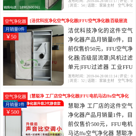
除PM2.5是2019年洁优科技
发布时间：2019-04-28 08:11:17 | 评论：
0
| 浏览：
54
| 话题：
家装主材
空气净化
净化精选家装主材当中性
器
洁优科技净化
高效
过滤网
电
机
价比很高的空气净化器，
[洁优科技净化空气净化器]FFU空气净化器|百级层流
空气净化器
由广东 东莞发货。
罩|风机过月销量0件仅售50元
月销量0件
洁优科技净化的这件空气
￥50
净化器产品月销量0件，目
前仅售价50元，FFU空气净
化器|百级层流罩|风机过滤
单元|FFU过滤器 工业FFU
洁优是2019年洁优科技净
发布时间：2019-04-28 08:11:14 | 评论：
0
| 浏览：
52
| 话题：
家装主材
空气净化
化精选家装主材当中性价
器
洁优科技净化
高效
过滤芯
电
机
比很高的空气净化器，由
[慧聪净 工厂店空气净化器]FFU电机马达ffu空气净化
空气净化器
广东 东莞发货。
器 慧聪月销量1件仅售500元
月销量1件
慧聪净 工厂店的这件空气
￥500
净化器产品月销量1件，目
前仅售价500元，FFU电机
马达ffu空气净化器 慧聪净