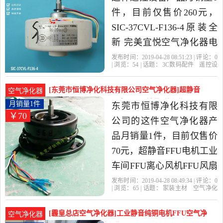
货。
件，目前仅售价260元，
SIC-37CVL-F136-4原装全
新 完美宜悦空气净化器电
机是2019年原厂空调配件
发布时间：2019-04-28 08:51:23 | 评论：
0
| 浏览：
54
| 话题：
3C数码配件
遥控设
配送中心精选3C数码配件
备
原厂空调配件配送中心
空调
电
机
空气净化器
当中性价比很高的遥控设
[东莞市恒博净化科技有限公司空气净化器]超静音
空气净化器
备，由福建 厦门发货。
FFU电机工业车间FFU离心风月销量1件仅售70元
月销量1件
东莞市恒博净化科技有限
￥70
公司的这件空气净化器产
品月销量1件，目前仅售价
70元，超静音FFU电机工业
车间FFU离心风机FFU风扇
FFU空气净化器专用电机是
发布时间：2019-04-28 08:49:34 | 评论：
0
| 浏览：
65
| 话题：
家装主材
空气净化
2019年东莞市恒博净化科
器
东莞市恒博净化科技有限公司
专
用
电机
风机
技有限公司精选家装主材
[霾皇总店空气净化器]工业静音纯铜电机FFU空气净
空气净化器