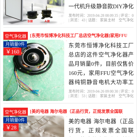
一代机升级静音款DIY净化
器风机是2019年慧聪净 工
发布时间：2019-04-28 08:09:35 | 评论：
0
| 浏览：
43
| 话题：
家装主材
空气净化
厂店精选家装主材当中性
器
慧聪净 工厂店
电机
滤芯
无味
价比很高的空气净化器，
[东莞市恒博净化科技工厂总店空气净化器]家用FFU
空气净化器
由广东 深圳发货。
空气净化器纯铜静音电机大功月销量0件仅售160元
月销量0件
东莞市恒博净化科技工厂
￥160
总店的这件空气净化器产
品月销量0件，目前仅售价
160元，家用FFU空气净化
器纯铜静音电机大功率工
业FFU风机马达可三档调速
发布时间：2019-04-26 09:00:30 | 评论：
0
| 浏览：
53
| 话题：
家装主材
空气净化
是2019年东莞市恒博净化
器
东莞市恒博净化科技工厂总店
电
机
东莞市
广东省
科技工厂总店精选家装主
[美的电器 海尔电器（正品行货，正规发票全国联
空气净化器
材当中性价比很高的空气
保）净化,加湿抽湿机配件]美的空气净化器配件传动
月销量0件
美的电器 海尔电器（正品
￥28
电机出风口传动月销量0件仅售28元
净化器，由广东 东莞发
行货，正规发票全国联