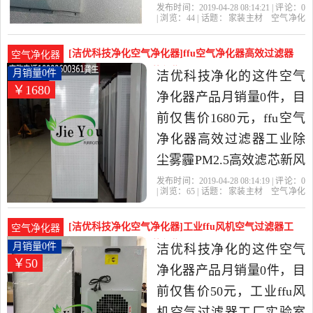
邮是2019年洁优科技净化
发布时间：2019-04-28 08:14:21 | 评论：
0
| 浏览：
44
| 话题：
家装主材
空气净化
精选家装主材当中性价比
器
洁优科技净化
过滤网
高效
净
室
很高的空气净化器，由广
[洁优科技净化空气净化器]ffu空气净化器高效过滤器
空气净化器
东 东莞发货。
工业除尘雾月销量0件仅售1680元
月销量0件
洁优科技净化的这件空气
￥1680
净化器产品月销量0件，目
前仅售价1680元，ffu空气
净化器高效过滤器工业除
尘雾霾PM2.5高效滤芯新风
除烟尘是2019年洁优科技
发布时间：2019-04-28 08:14:19 | 评论：
0
| 浏览：
65
| 话题：
家装主材
空气净化
净化精选家装主材当中性
器
洁优科技净化
高效
白色
黑色
价比很高的空气净化器，
[洁优科技净化空气净化器]工业ffu风机空气过滤器工
空气净化器
由广东 东莞发货。
厂实验室空月销量0件仅售50元
月销量0件
洁优科技净化的这件空气
￥50
净化器产品月销量0件，目
前仅售价50元，工业ffu风
机空气过滤器工厂实验室