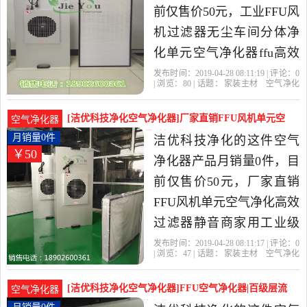
前仅售价50元，工业FFU风
机过滤器无尘车间分体净
化单元空气净化器ffu高效
过滤器是2019年洁优科技
发布时间：2019-04-28 08:11:19 | 评论：
0
| 浏览：
80
| 话题：
家装主材
空气净化
净化精选家装主材当中性
器
洁优科技净化
高效
过滤网
过滤
器
价比很高的空气净化器，
[洁优科技净化空气净化器]厂家直销FFU风机单元空
空气净化器
由广东 东莞发货。
气净化高效过月销量0件仅售50元
月销量0件
洁优科技净化的这件空气
￥50
净化器产品月销量0件，目
前仅售价50元，厂家直销
FFU风机单元空气净化高效
过滤器静音商家用工业级
除PM2.5是2019年洁优科技
发布时间：2019-04-28 08:11:17 | 评论：
0
| 浏览：
47
| 话题：
家装主材
空气净化
净化精选家装主材当中性
器
洁优科技净化
高效
过滤网
电
机
价比很高的空气净化器，
[洁优科技净化空气净化器]FFU空气净化器|百级层流
空气净化器
由广东 东莞发货。
罩|风机过月销量0件仅售50元