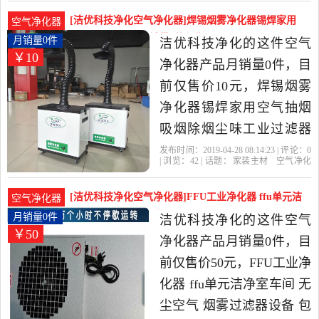
价比很高的空气净化器，
[洁优科技净化空气净化器]焊锡烟雾净化器锡焊家用
空气净化器
由广东 东莞发货。
空气抽烟吸烟除月销量0件仅售10元
月销量0件
洁优科技净化的这件空气
￥10
净化器产品月销量0件，目
前仅售价10元，焊锡烟雾
净化器锡焊家用空气抽烟
吸烟除烟尘味工业过滤器
是2019年洁优科技净化精
发布时间：2019-04-28 08:14:23 | 评论：
0
| 浏览：
42
| 话题：
家装主材
空气净化
选家装主材当中性价比很
器
洁优科技净化
双工
过滤芯
活性
碳
高的空气净化器，由广东
[洁优科技净化空气净化器]FFU工业净化器 ffu单元洁
空气净化器
东莞发货。
净室车月销量0件仅售50元
月销量0件
洁优科技净化的这件空气
￥50
净化器产品月销量0件，目
前仅售价50元，FFU工业净
化器 ffu单元洁净室车间 无
尘空气 烟雾过滤器设备 包