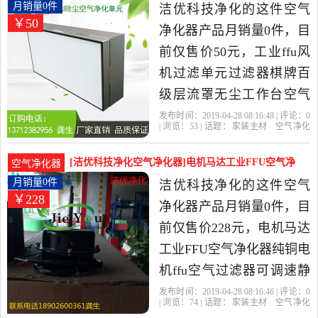
广东 东莞发货。
器棋牌百级月销量0件仅售50元
月销量0件
洁优科技净化的这件空气
￥50
净化器产品月销量0件，目
前仅售价50元，工业ffu风
机过滤单元过滤器棋牌百
级层流罩无尘工作台空气
净化器是2019年洁优科技
发布时间：2019-04-28 08:16:48 | 评论：
0
| 浏览：
53
| 话题：
家装主材
空气净化
净化精选家装主材当中性
器
洁优科技净化
过滤网
高效
电
机
价比很高的空气净化器，
[洁优科技净化空气净化器]电机马达工业FFU空气净
空气净化器
由广东 东莞发货。
化器纯铜电机月销量0件仅售228元
月销量0件
洁优科技净化的这件空气
￥228
净化器产品月销量0件，目
前仅售价228元，电机马达
工业FFU空气净化器纯铜电
机ffu空气过滤器可调速静
音马达是2019年洁优科技
发布时间：2019-04-28 08:16:46 | 评论：
0
| 浏览：
74
| 话题：
家装主材
空气净化
净化精选家装主材当中性
器
洁优科技净化
电机
马达
调速