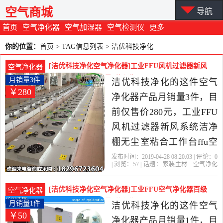
空气商城
导航
首页
空气净化器
空气加湿器
空气检测仪
更多
你的位置：
首页
> TAG信息列表 > 洁优科技净化
[洁优科技净化空气净化器]工业FFU风机过滤器新风
空气净化器
系统洁净棚无月销量3件仅售280元
月销量3件
洁优科技净化的这件空气
￥280
净化器产品月销量3件，目
前仅售价280元，工业FFU
风机过滤器新风系统洁净
棚无尘室粘合工作台ffu空
气净化器是2019年洁优科
发布时间：2019-04-28 08:20:03 | 评论：
0
| 浏览：
57
| 话题：
家装主材
空气净化
技净化精选家装主材当中
器
洁优科技净化
过滤器
风机
中国
大陆
性价比很高的空气净化
[洁优科技净化空气净化器]工业FFU空气净化器百级
空气净化器
器，由广东 东莞发货。
千级洁净棚无月销量1件仅售50元
月销量1件
洁优科技净化的这件空气
￥50
净化器产品月销量1件，目