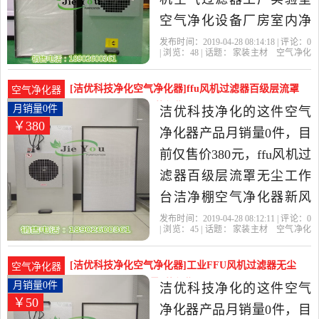
空气净化设备厂房室内净
化除尘是2019年洁优科技
发布时间：2019-04-28 08:14:18 | 评论：
0
| 浏览：
48
| 话题：
家装主材
空气净化
净化精选家装主材当中性
器
洁优科技净化
过滤网
高效
电
机
价比很高的空气净化器，
[洁优科技净化空气净化器]ffu风机过滤器百级层流罩
空气净化器
由广东 东莞发货。
无尘工作台月销量0件仅售380元
月销量0件
洁优科技净化的这件空气
￥380
净化器产品月销量0件，目
前仅售价380元，ffu风机过
滤器百级层流罩无尘工作
台洁净棚空气净化器新风
系统是2019年洁优科技净
发布时间：2019-04-28 08:12:11 | 评论：
0
| 浏览：
45
| 话题：
家装主材
空气净化
化精选家装主材当中性价
器
洁优科技净化
过滤网
高效
层
流
比很高的空气净化器，由
[洁优科技净化空气净化器]工业FFU风机过滤器无尘
空气净化器
广东 东莞发货。
车间分体净化月销量0件仅售50元
月销量0件
洁优科技净化的这件空气
￥50
净化器产品月销量0件，目