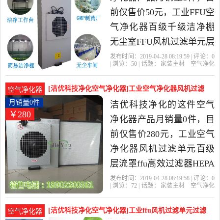
前仅售价50元，工业FFU空
气净化器百级千级洁净棚
无尘室FFU风机过滤单元层
流罩是2019年洁优科技净
发布时间：2019-04-28 08:19:59 | 评论：
0
| 浏览：
50
| 话题：
家装主材
空气净化
化精选家装主材当中性价
器
洁优科技净化
风机
层流
洁净
比很高的空气净化器，由
[洁优科技净化空气净化器]工业空气净化器风机过滤
空气净化器
广东 东莞发货。
单元百级层流罩月销量0件仅售280元
月销量0件
洁优科技净化的这件空气
￥280
净化器产品月销量0件，目
前仅售价280元，工业空气
净化器风机过滤单元百级
层流罩ffu高效过滤器HEPA
滤网是2019年洁优科技净
发布时间：2019-04-28 08:19:58 | 评论：
0
| 浏览：
72
| 话题：
家装主材
空气净化
化精选家装主材当中性价
器
洁优科技净化
高效
过滤器
层
流
比很高的空气净化器，由
[洁优科技净化空气净化器]工业ffu风机过滤单元过滤
空气净化器