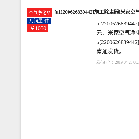
[u[2200626839442]施工除尘器
空气净化器
月销量0件
u[22006268
￥1030
元，米家空气净化
u[2200626
南通发货。
发布时间：2019-04-28 08:1
厚
双臂
描述