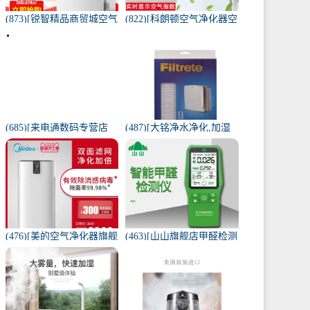
(873)[锐智精品商贸城空气
(822)[科朗顿空气净化器空
净化器]小米品质车载空气
气净化,氧吧]空气净化器除
净化器负离子车内氧吧月
甲醛家用客厅办公卧室除
销量0件仅售198元
雾月销量9件仅售168元
(685)[来电通数码专营店
(487)[大铭净水净化,加湿
USB加湿器]加湿器家用静
抽湿机配件]3M菲尔萃空
音卧室小米小型空气无线
气净化器静电滤网FACF月
可月销量213件仅售29元
销量1件仅售199元
(476)[美的空气净化器旗舰
(463)[山山旗舰店甲醛检测
店空气净化,氧吧]美的空气
仪]山山智能甲醛检测仪器
净化器家用除甲醛月销量
苯空气质量专业家月销量
170件仅售3698元
12件仅售298元