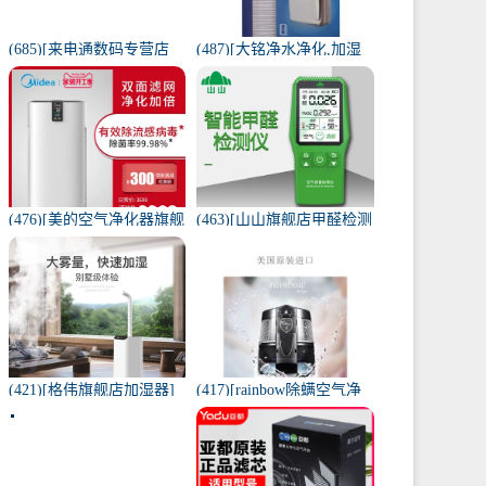
(685)[来电通数码专营店
(487)[大铭净水净化,加湿
USB加湿器]加湿器家用静
抽湿机配件]3M菲尔萃空
音卧室小米小型空气无线
气净化器静电滤网FACF月
可月销量213件仅售29元
销量1件仅售199元
(476)[美的空气净化器旗舰
(463)[山山旗舰店甲醛检测
店空气净化,氧吧]美的空气
仪]山山智能甲醛检测仪器
净化器家用除甲醛月销量
苯空气质量专业家月销量
170件仅售3698元
12件仅售298元
(421)[格伟旗舰店加湿器]
(417)[rainbow除螨空气净
工业加湿器大容量空气家
化,氧吧]美国原装进口水过
用月销量267件仅售398元
滤RAINBOW空气月销量0
件仅售31920元