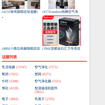
(421)[格伟旗舰店加湿器]
(417)[rainbow除螨空气净
工业加湿器大容量空气家
化,氧吧]美国原装进口水过
用月销量267件仅售398元
滤RAINBOW空气月销量0
件仅售31920元
(400)[小南瓜电器旗舰店加
(394)[亚都金石汇力专卖店
湿器]小南瓜加湿器家用静
净化,加湿抽湿机配件]亚都
话题列表
音卧室月销量198件仅售
空气净化器耗材滤网滤芯
59.9元
KJF28月销量0件仅售249元
生活电器
(13747)
空气净化
(7571)
氧吧
(7431)
滤网
(6271)
小时
(5348)
空气净化器
(5321)
净化
(4128)
加湿抽湿机配件
(3851)
电子
(3043)
负离子
(2705)