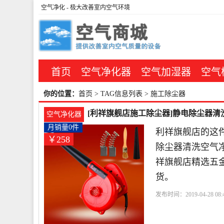
空气净化
- 极大改善室内空气环境
首页
空气净化器
空气加湿器
空气
你的位置：
首页
> TAG信息列表 > 施工除尘器
[利祥旗舰店施工除尘器]静电除尘器清
空气净化器
月销量0件
利祥旗舰店的这件
￥258
除尘器清洗空气净
祥旗舰店精选五
货。
发布时间：2019-04-28 08:4
机
中号
鼓风机