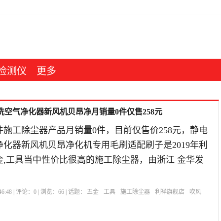
检测仪
更多
洗空气净化器新风机贝昂净月销量0件仅售258元
施工除尘器产品月销量0件，目前仅售价258元，静电
化器新风机贝昂净化机专用毛刷适配刷子是2019年利
金,工具当中性价比很高的施工除尘器，由浙江 金华发
6:48 | 评论：
0
| 浏览：
66
| 话题：
五金
工具
施工除尘器
利祥旗舰店
吹风