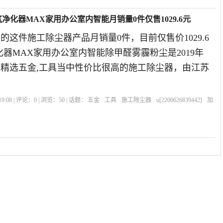
]米家空气净化器MAX家用办公室内智能月销量0件仅售1029.6元
39442]的这件施工除尘器产品月销量0件，目前仅售价1029.6
器MAX家用办公室内智能除甲醛雾霾粉尘是2019年
839442]精选五金,工具当中性价比很高的施工除尘器，由江苏
9:08 | 评论：
0
| 浏览：
50
| 话题：
五金
工具
施工除尘器
u[2200626839442]
加