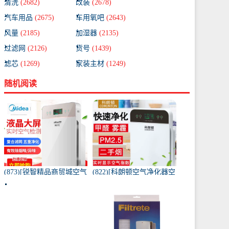
清洗
(2682)
改装
(2678)
汽车用品
(2675)
车用氧吧
(2643)
风量
(2185)
加湿器
(2135)
过滤网
(2126)
货号
(1439)
滤芯
(1269)
家装主材
(1249)
随机阅读
(873)[锐智精品商贸城空气
(822)[科朗顿空气净化器空
净化器]小米品质车载空气
气净化,氧吧]空气净化器除
净化器负离子车内氧吧月
甲醛家用客厅办公卧室除
销量0件仅售198元
雾月销量9件仅售168元