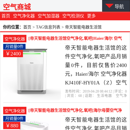
空气商城
导航
首页
空气净化器
空气加湿器
空气检测仪
更多
你的位置：
首页
> TAG信息列表 > 帝天智能电器生活馆
[帝天智能电器生活馆空气净化,氧吧]Haier/海尔 空气
空气净化器
净化器 KJ4月销量0件仅售2400元
月销量0件
帝天智能电器生活馆的这
￥2400
件空气净化,氧吧产品月销
量0件，目前仅售价2400
元，Haier/海尔 空气净化器
KJ410F-HY01A（Z）空气
净化器是2019年帝天智能
发布时间：2019-04-28 08:44:12 | 评论：
0
| 浏览：
68
| 话题：
生活电器
空气净
电器生活馆精选生活电器
化
氧吧
帝天智能电器生活馆
海
尔
小时
负离子
当中性价比很高的空气净
[帝天智能电器生活馆空气净化,氧吧]海尔母婴空气净
空气净化器
化,氧吧，由山东 青岛发
化器家用除雾霾甲醛PM月销量0件仅售880元
月销量0件
帝天智能电器生活馆的这
￥880
货。
件空气净化,氧吧产品月销