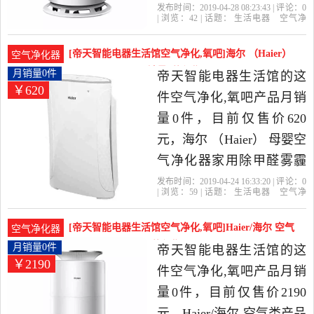
用卧室二手烟过敏源净化
发布时间：2019-04-28 08:23:43 | 评论：
0
| 浏览：
42
| 话题：
生活电器
空气净
机是2019年帝天智能电器
化
氧吧
帝天智能电器生活馆
海
尔
滤网
小时
生活馆精选生活电器当中
[帝天智能电器生活馆空气净化,氧吧]海尔 （Haier）
空气净化器
性价比很高的空气净化,氧
母婴空气净化器月销量0件仅售620元
月销量0件
帝天智能电器生活馆的这
￥620
吧，由山东 青岛发货。
件空气净化,氧吧产品月销
量0件，目前仅售价620
元，海尔 （Haier） 母婴空
气净化器家用除甲醛雾霾
180F是2019年帝天智能电
发布时间：2019-04-24 16:33:20 | 评论：
0
| 浏览：
59
| 话题：
生活电器
空气净
器生活馆精选生活电器当
化
氧吧
帝天智能电器生活馆
负离
子
海尔
触摸式
中性价比很高的空气净化,
[帝天智能电器生活馆空气净化,氧吧]Haier/海尔 空气
空气净化器
氧吧，由山东 青岛发货。
类产品 KJ-月销量0件仅售2190元
月销量0件
帝天智能电器生活馆的这
￥2190
件空气净化,氧吧产品月销
量0件，目前仅售价2190
元，Haier/海尔 空气类产品