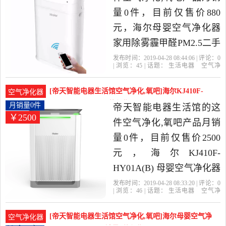
量0件，目前仅售价880
元，海尔母婴空气净化器
家用除雾霾甲醛PM2.5二手
烟尘 KJ225F-HY01(Z)是
发布时间：2019-04-28 08:44:06 | 评论：
0
| 浏览：
45
| 话题：
生活电器
空气净
2019年帝天智能电器生活
化
氧吧
帝天智能电器生活馆
海
尔
小时
滤网
馆精选生活电器当中性价
[帝天智能电器生活馆空气净化,氧吧]海尔KJ410F-
空气净化器
比很高的空气净化,氧吧，
HY01A(B) 月销量0件仅售2500元
月销量0件
帝天智能电器生活馆的这
￥2500
由山东 青岛发货。
件空气净化,氧吧产品月销
量0件，目前仅售价2500
元，海尔KJ410F-
HY01A(B) 母婴空气净化器
一体除甲醛雾霾二手烟是
发布时间：2019-04-28 08:33:20 | 评论：
0
| 浏览：
46
| 话题：
生活电器
空气净
2019年帝天智能电器生活
化
氧吧
帝天智能电器生活馆
小
时
海尔
滤网
馆精选生活电器当中性价
[帝天智能电器生活馆空气净化,氧吧]海尔母婴空气净
空气净化器