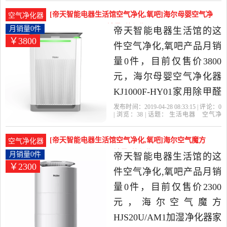
尔
小时
负离子
活电器当中性价比很高的
[帝天智能电器生活馆空气净化,氧吧]海尔母婴空气净
空气净化器
空气净化,氧吧，由山东 青
化器KJ1000F-H月销量0件仅售3800元
月销量0件
帝天智能电器生活馆的这
￥3800
岛发货。
件空气净化,氧吧产品月销
量0件，目前仅售价3800
元，海尔母婴空气净化器
KJ1000F-HY01家用除甲醛
二手烟颗粒物 UV消毒是
发布时间：2019-04-28 08:33:15 | 评论：
0
| 浏览：
38
| 话题：
生活电器
空气净
2019年帝天智能电器生活
化
氧吧
帝天智能电器生活馆
海
尔
小时
负离子
馆精选生活电器当中性价
[帝天智能电器生活馆空气净化,氧吧]海尔空气魔方
空气净化器
比很高的空气净化,氧吧，
HJS20U/AM1加湿月销量0件仅售2300元
月销量0件
帝天智能电器生活馆的这
￥2300
由山东 青岛发货。
件空气净化,氧吧产品月销
量0件，目前仅售价2300
元，海尔空气魔方
HJS20U/AM1加湿净化器家