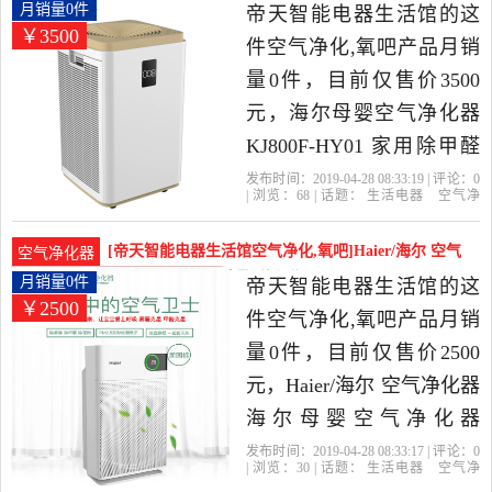
比很高的空气净化,氧吧，
化器 KJ800F-H月销量0件仅售3500元
月销量0件
帝天智能电器生活馆的这
￥3500
由山东 青岛发货。
件空气净化,氧吧产品月销
量0件，目前仅售价3500
元，海尔母婴空气净化器
KJ800F-HY01 家用除甲醛
雾霾 二手烟 超静音是2019
发布时间：2019-04-28 08:33:19 | 评论：
0
| 浏览：
68
| 话题：
生活电器
空气净
年帝天智能电器生活馆精
化
氧吧
帝天智能电器生活馆
海
尔
小时
负离子
选生活电器当中性价比很
[帝天智能电器生活馆空气净化,氧吧]Haier/海尔 空气
空气净化器
高的空气净化,氧吧，由山
净化器 海尔母月销量0件仅售2500元
月销量0件
帝天智能电器生活馆的这
￥2500
东 青岛发货。
件空气净化,氧吧产品月销
量0件，目前仅售价2500
元，Haier/海尔 空气净化器
海尔母婴空气净化器
KJ450F-HY03A是2019年帝
发布时间：2019-04-28 08:33:17 | 评论：
0
| 浏览：
30
| 话题：
生活电器
空气净
天智能电器生活馆精选生
化
氧吧
帝天智能电器生活馆
海