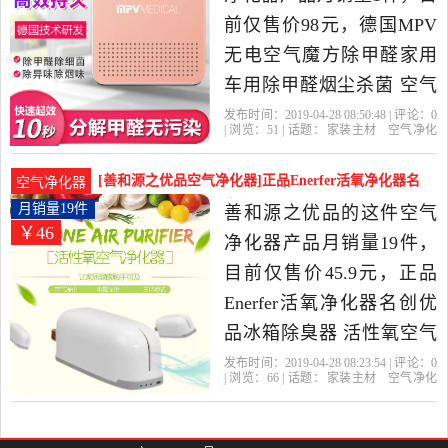
前仅售价98元，德国MPV
无电空气魔方除甲醛家用
车用除甲醛烟尘杀菌 空气
净化器是2019年善和源之
发布时间：2019-04-28 08:50:48 | 评论：
0
| 浏览：
51
| 话题：
家装主材
空气净化
优品精选家装主材当中性
器
善和源之优品
粉色
银色
闪电
价比很高的空气净化器，
[善和源之优品空气净化器]正品Enerfer活氧净化器名
空气净化器
由湖南 长沙发货。
创优品月销量19件仅售45.9元
月销量19件
善和源之优品的这件空气
￥46
净化器产品月销量19件，
目前仅售价45.9元，正品
Enerfer活氧净化器名创优
品冰箱除臭器 活性氧空气
净化器是2019年善和源之
发布时间：2019-04-28 08:23:54 | 评论：
0
| 浏览：
66
| 话题：
家装主材
空气净化
优品精选家装主材当中性
器
善和源之优品
干电池
充电
活性
氧
价比很高的空气净化器，