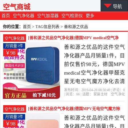
空气商城
导航
首页
空气净化器
空气加湿器
空气检测仪
更多
你的位置：
首页
> TAG信息列表 > 善和源之优品
[善和源之优品空气净化器]德国MPV medical空气净
空气净化器
化器月销量1件仅售98元
月销量1件
善和源之优品的这件空气
￥98
净化器产品月销量1件，目
前仅售价98元，德国MPV
medical空气净化器甲醛克
星无电空气魔方净化去清
除家用是2019年善和源之
发布时间：2019-04-28 08:50:49 | 评论：
0
| 浏览：
66
| 话题：
家装主材
空气净化
优品精选家装主材当中性
器
善和源之优品
粉色
银色
闪电
价比很高的空气净化器，
[善和源之优品空气净化器]德国MPV无电空气魔方除
空气净化器
由湖南 长沙发货。
甲醛家用车用月销量1件仅售98元
月销量1件
善和源之优品的这件空气
￥98
净化器产品月销量1件，目