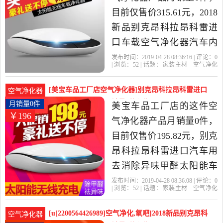
目前仅售价315.61元，2018
新品别克昂科拉昂科雷进
口车载空气净化器汽车内
用消除异味负是2019年源
发布时间：2019-04-28 08:36:16 | 评论：
0
| 浏览：
52
| 话题：
家装主材
空气净化
恒汽车用品店l精选家装主
器
源恒汽车用品店l
空气净化器
送
礼
别克
材当中性价比很高的空气
[美宝车品工厂店空气净化器]别克昂科拉昂科雷进口
空气净化器
净化器，由北京发货。
汽车用去消除异味月销量0件仅售195.82元
月销量0件
美宝车品工厂店的这件空
￥196
气净化器产品月销量0件，
目前仅售价195.82元，别克
昂科拉昂科雷进口汽车用
去消除异味甲醛太阳能车
载空气净化器是2019年美
发布时间：2019-04-28 08:36:08 | 评论：
0
| 浏览：
52
| 话题：
家装主材
空气净化
宝车品工厂店精选家装主
器
美宝车品工厂店
空气净化器
送
礼
别克
材当中性价比很高的空气
[u[2200564426989]空气净化,氧吧]2018新品别克昂科
空气净化器