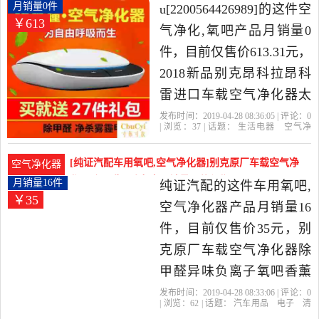
净化器，由北京发货。
拉昂科雷进口车载月销量0件仅售613.31元
月销量0件
u[2200564426989]的这件空
￥613
气净化,氧吧产品月销量0
件，目前仅售价613.31元，
2018新品别克昂科拉昂科
雷进口车载空气净化器太
阳能氧吧负离子除是2019
发布时间：2019-04-28 08:36:05 | 评论：
0
| 浏览：
37
| 话题：
生活电器
空气净
年u[2200564426989]精选生
化
氧吧
u[2200564426989]
空气净化
器
电源
别克
活电器当中性价比很高的
[纯证汽配车用氧吧,空气净化器]别克原厂车载空气净
空气净化器
空气净化,氧吧，由浙江 杭
化器除甲醛异味负离月销量16件仅售35元
月销量16件
纯证汽配的这件车用氧吧,
￥35
州发货。
空气净化器产品月销量16
件，目前仅售价35元，别
克原厂车载空气净化器除
甲醛异味负离子氧吧香薰
PM2.5空气净化是2019年纯
发布时间：2019-04-28 08:33:06 | 评论：
0
| 浏览：
62
| 话题：
汽车用品
电子
清
证汽配精选汽车用品,电子,
洗
改装
车用氧吧
空气净化器
纯证