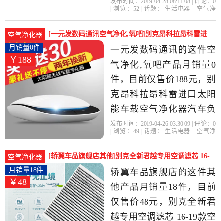
净化器除甲醛车内是2019
发布时间：2019-04-28 08:11:08 | 评论：
0
| 浏览：
52
| 话题：
生活电器
空气净
年博源l汽车用品店精选生
化
氧吧
博源l汽车用品店
空气净化
器
送礼
别克
活电器当中性价比很高的
[一元发数码通讯空气净化,氧吧]别克昂科拉昂科雷进
空气净化器
空气净化,氧吧，由广东 深
口太阳能车载空气净月销量0件仅售188元
月销量0件
一元发数码通讯的这件空
￥188
圳发货。
气净化,氧吧产品月销量0
件，目前仅售价188元，别
克昂科拉昂科雷进口太阳
能车载空气净化器汽车负
离子氧吧除甲醛是2019年
发布时间：2019-04-26 03:30:09 | 评论：
0
| 浏览：
49
| 话题：
生活电器
空气净
一元发数码通讯精选生活
化
氧吧
一元发数码通讯
大礼包
空
气净化器
别克
电器当中性价比很高的空
[轿翼车品旗舰店其他]别克全新君越专用空调滤芯 16-
空气净化器
气净化,氧吧，由广东 深圳
19月销量18件仅售48元
月销量18件
轿翼车品旗舰店的这件其
￥48
发货。
他产品月销量18件，目前
仅售价48元，别克全新君
越专用空调滤芯 16-19款空