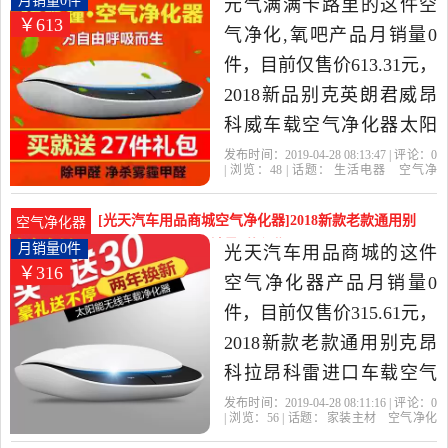
月销量0件
元气满满卡路里的这件空
￥613
由广东 广州发货。
气净化,氧吧产品月销量0
件，目前仅售价613.31元，
2018新品别克英朗君威昂
科威车载空气净化器太阳
能氧吧负离子除味是2019
发布时间：2019-04-28 08:13:47 | 评论：
0
| 浏览：
48
| 话题：
生活电器
空气净
年元气满满卡路里精选生
化
氧吧
元气满满卡路里
空气净化
器
电源
别克
活电器当中性价比很高的
[光天汽车用品商城空气净化器]2018新款老款通用别
空气净化器
空气净化,氧吧，由浙江 杭
克昂科拉昂科雷月销量0件仅售315.61元
月销量0件
光天汽车用品商城的这件
￥316
州发货。
空气净化器产品月销量0
件，目前仅售价315.61元，
2018新款老款通用别克昂
科拉昂科雷进口车载空气
净化器汽车内用消是2019
发布时间：2019-04-28 08:11:16 | 评论：
0
| 浏览：
56
| 话题：
家装主材
空气净化
年光天汽车用品商城精选
器
光天汽车用品商城
空气净化器
送