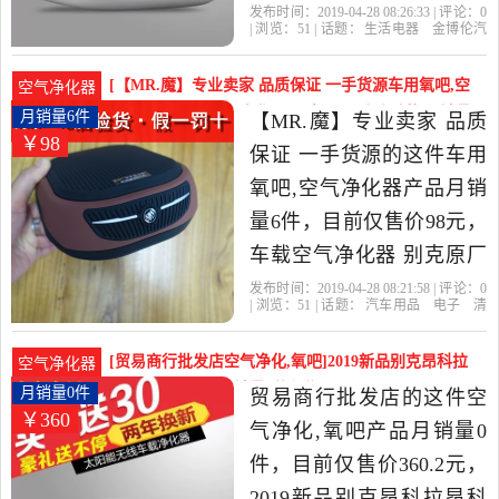
包邮是2019年金博伦汽车
发布时间：2019-04-28 08:26:33 | 评论：
0
| 浏览：
51
| 话题：
生活电器
金博伦汽
用品店l精选生活电器当中
车用品店l
大礼包
空气净化器
别克
性价比很高的，由广东 深
[【MR.魔】专业卖家 品质保证 一手货源车用氧吧,空
空气净化器
圳发货。
气净化器]车载空气净化器 别克原厂 除味杀菌 月销量
月销量6件
【MR.魔】专业卖家 品质
￥98
6件仅售98元
保证 一手货源的这件车用
氧吧,空气净化器产品月销
量6件，目前仅售价98元，
车载空气净化器 别克原厂
除味杀菌 去除甲醛PM2.5
发布时间：2019-04-28 08:21:58 | 评论：
0
| 浏览：
51
| 话题：
汽车用品
电子
清
雾霾 除异味是2019年
洗
改装
车用氧吧
空气净化
器
【MR.魔】专业卖家 品质保证 一手
【MR.魔】专业卖家 品质
货源
别克
原厂
杀菌
[贸易商行批发店空气净化,氧吧]2019新品别克昂科拉
空气净化器
保证 一手货源精选汽车用
昂科雷进口太阳月销量0件仅售360.2元
月销量0件
贸易商行批发店的这件空
￥360
品,电子,清洗,改装当中性价
气净化,氧吧产品月销量0
比很高的车用氧吧,空气净
件，目前仅售价360.2元，
化器，由江苏 苏州发货。
2019新品别克昂科拉昂科