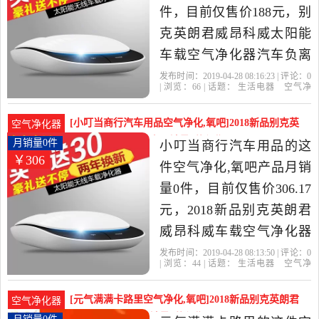
件，目前仅售价188元，别
克英朗君威昂科威太阳能
车载空气净化器汽车负离
子氧吧除甲醛是2019年一
发布时间：2019-04-28 08:16:23 | 评论：
0
| 浏览：
66
| 话题：
生活电器
空气净
元发数码通讯精选生活电
化
氧吧
一元发数码通讯
大礼包
空
气净化器
别克
器当中性价比很高的空气
[小叮当商行汽车用品空气净化,氧吧]2018新品别克英
空气净化器
净化,氧吧，由广东 深圳发
朗君威昂科威车载空月销量0件仅售306.17元
月销量0件
小叮当商行汽车用品的这
￥306
货。
件空气净化,氧吧产品月销
量0件，目前仅售价306.17
元，2018新品别克英朗君
威昂科威车载空气净化器
太阳能氧吧汽车用消除是
发布时间：2019-04-28 08:13:50 | 评论：
0
| 浏览：
44
| 话题：
生活电器
空气净
2019年小叮当商行汽车用
化
氧吧
小叮当商行汽车用品
大礼
包
空气净化器
别克
品精选生活电器当中性价
[元气满满卡路里空气净化,氧吧]2018新品别克英朗君
空气净化器
比很高的空气净化,氧吧，
威昂科威车载空月销量0件仅售613.31元