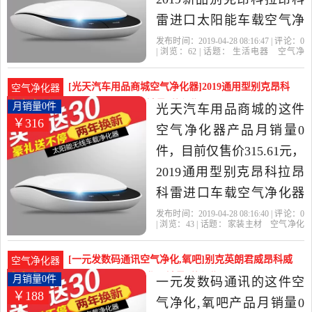
雷进口太阳能车载空气净
化器汽车负离子氧是2019
发布时间：2019-04-28 08:16:47 | 评论：
0
| 浏览：
62
| 话题：
生活电器
空气净
年贸易商行批发店精选生
化
氧吧
贸易商行批发店
大礼包
空
气净化器
别克
活电器当中性价比很高的
[光天汽车用品商城空气净化器]2019通用型别克昂科
空气净化器
空气净化,氧吧，由广东 深
拉昂科雷进口车月销量0件仅售315.61元
月销量0件
光天汽车用品商城的这件
￥316
圳发货。
空气净化器产品月销量0
件，目前仅售价315.61元，
2019通用型别克昂科拉昂
科雷进口车载空气净化器
汽车内用消除异味是2019
发布时间：2019-04-28 08:16:40 | 评论：
0
| 浏览：
43
| 话题：
家装主材
空气净化
年光天汽车用品商城精选
器
光天汽车用品商城
空气净化器
送
礼
别克
家装主材当中性价比很高
[一元发数码通讯空气净化,氧吧]别克英朗君威昂科威
空气净化器
的空气净化器，由北京发
太阳能车载空气净化月销量0件仅售188元
月销量0件
一元发数码通讯的这件空
￥188
货。
气净化,氧吧产品月销量0