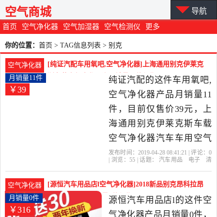
空气商城
导航
首页
空气净化器
空气加湿器
空气检测仪
更多
你的位置：
首页
> TAG信息列表 > 别克
[纯证汽配车用氧吧,空气净化器]上海通用别克伊莱克
空气净化器
斯车载空气净化器汽月销量11件仅售39元
月销量11件
纯证汽配的这件车用氧吧,
￥39
空气净化器产品月销量11
件，目前仅售价39元，上
海通用别克伊莱克斯车载
空气净化器汽车车用空气
净化器正品包邮是2019年
发布时间：2019-04-28 08:41:21 | 评论：
0
| 浏览：
55
| 话题：
汽车用品
电子
清
纯证汽配精选汽车用品,电
洗
改装
车用氧吧
空气净化器
纯证
汽配
伊莱克斯
别克
过滤
子,清洗,改装当中性价比很
[源恒汽车用品店l空气净化器]2018新品别克昂科拉昂
空气净化器
高的车用氧吧,空气净化
科雷进口车载月销量0件仅售315.61元
月销量0件
源恒汽车用品店l的这件空
￥316
器，由上海发货。
气净化器产品月销量0件，