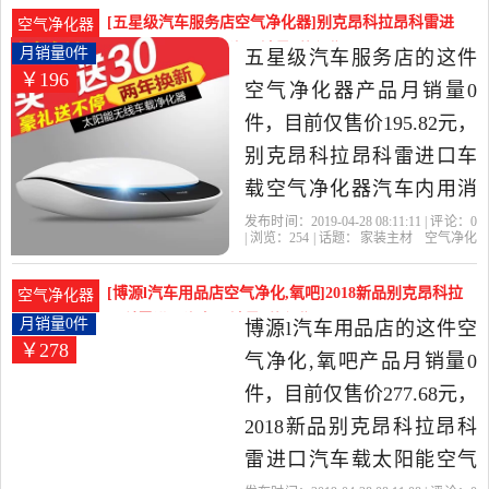
礼
别克
家装主材当中性价比很高
[五星级汽车服务店空气净化器]别克昂科拉昂科雷进
空气净化器
的空气净化器，由北京发
口车载空气净化器汽月销量0件仅售195.82元
月销量0件
五星级汽车服务店的这件
￥196
货。
空气净化器产品月销量0
件，目前仅售价195.82元，
别克昂科拉昂科雷进口车
载空气净化器汽车内用消
除异味负离子香薰是2019
发布时间：2019-04-28 08:11:11 | 评论：
0
| 浏览：
254
| 话题：
家装主材
空气净化
年五星级汽车服务店精选
器
五星级汽车服务店
空气净化器
送
礼
别克
家装主材当中性价比很高
[博源l汽车用品店空气净化,氧吧]2018新品别克昂科拉
空气净化器
的空气净化器，由广东 广
昂科雷进口汽车月销量0件仅售277.68元
月销量0件
博源l汽车用品店的这件空
￥278
州发货。
气净化,氧吧产品月销量0
件，目前仅售价277.68元，
2018新品别克昂科拉昂科
雷进口汽车载太阳能空气