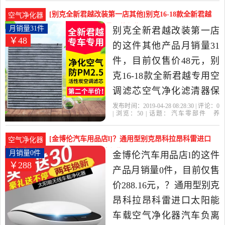
汽配
原厂
别克
负离子
清洗,改装当中性价比很高
[别克全新君越改装第一店其他]别克16-18款全新君越
空气净化器
的车用氧吧,空气净化器，
专用空调滤芯月销量31件仅售48元
月销量31件
别克全新君越改装第一店
￥48
由上海发货。
的这件其他产品月销量31
件，目前仅售价48元，别
克16-18款全新君越专用空
调滤芯空气净化滤清器保
养空气滤网格是2019年别
发布时间：2019-04-28 08:28:30 | 评论：
0
| 浏览：
50
| 话题：
汽车零部件
养
克全新君越改装第一店精
护
美容
维保
其他
别克全新君越改
装第一店
滤芯
别克
空调
选汽车零部件,养护,美容,维
[金博伦汽车用品店l]？通用型别克昂科拉昂科雷进口
空气净化器
保当中性价比很高的其
太阳能车月销量0件仅售288.16元
月销量0件
金博伦汽车用品店l的这件
￥288
他，由广东 广州发货。
产品月销量0件，目前仅售
价288.16元，？通用型别克
昂科拉昂科雷进口太阳能
车载空气净化器汽车负离